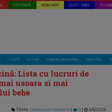
AL
FITOTERAPIE
VEDRA SHOP
USCAT + UMED
TESTARE
L
1-3 ANI
4-12 ANI
FAMILIE, PARENTING
EDUCATIE
S
ină: Lista cu lucruri de
a mai usoara si mai
lui bebe
TEMA:
Sarcina pe trimestre
|
0
|
4/6/2026