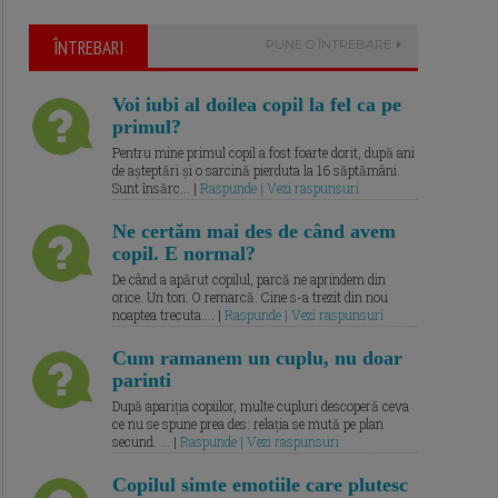
ÎNTREBARI
PUNE O ÎNTREBARE
Voi iubi al doilea copil la fel ca pe
primul?
Pentru mine primul copil a fost foarte dorit, după ani
de așteptări și o sarcină pierduta la 16 săptămâni.
Sunt însărc... |
Raspunde | Vezi raspunsuri
Ne certăm mai des de când avem
copil. E normal?
De când a apărut copilul, parcă ne aprindem din
orice. Un ton. O remarcă. Cine s-a trezit din nou
noaptea trecuta.... |
Raspunde | Vezi raspunsuri
Cum ramanem un cuplu, nu doar
parinti
După apariția copiilor, multe cupluri descoperă ceva
ce nu se spune prea des: relația se mută pe plan
secund. ... |
Raspunde | Vezi raspunsuri
Copilul simte emotiile care plutesc