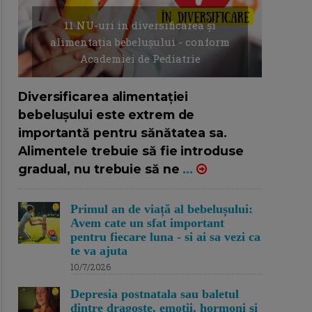
11 NU-uri in diversificarea și
alimentația bebelușului - conform
Academiei de Pediatrie
16/7/2026
AUTOR: EDITOR DC.
Diversificarea alimentației
bebelușului este extrem de
importantă pentru sănătatea sa.
Alimentele trebuie să fie introduse
gradual, nu trebuie să ne
...
Primul an de viață al bebelușului:
Avem cate un sfat important
pentru fiecare luna - si ai sa vezi ca
te va ajuta
10/7/2026
Depresia postnatala sau baletul
dintre dragoste, emotii, hormoni si