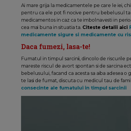
Ai mare grija la medicamentele pe care le iei, chia
pentru ca ele pot fi nocive pentru bebelusul ta
medicamentos in caz ca te imbolnavesti in perioad
cea mai buna in situatia ta.
Citeste detalii aici
medicamente sigure si medicamente cu ri
Daca fumezi, lasa-te!
Fumatul in timpul sarcinii, dincolo de riscurile p
mareste riscul de avort spontan si de sarcina ec
bebelusului, facand ca acesta sa aiba adesea o g
te lasi de fumat, discuta cu medicul tau de famil
consecinte ale fumatului in timpul sarcinii