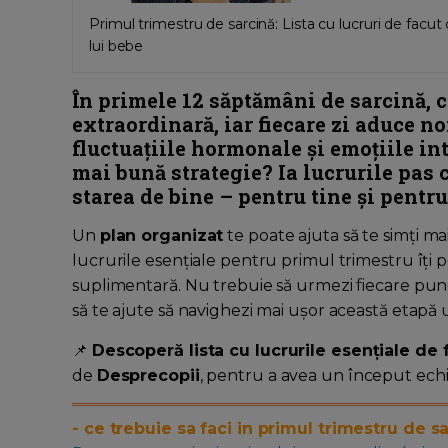
Primul trimestru de sarcină: Lista cu lucruri de facut 
lui bebe
În
primele 12 săptămâni de sarcină
, 
extraordinară, iar fiecare zi aduce n
fluctuațiile hormonale și emoțiile in
mai bună strategie?
Ia lucrurile pas 
starea de bine
– pentru tine și pentru
Un
plan organizat
te poate ajuta să te simți ma
lucrurile esențiale pentru primul trimestru îți po
suplimentară. Nu trebuie să urmezi fiecare punct 
să te ajute să navighezi mai ușor această etapă u
📌
Descoperă lista cu lucrurile esențiale de 
de
Desprecopii
, pentru a avea un început echili
- ce trebuie sa faci in primul trimestru de sa