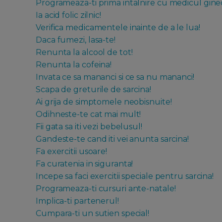
Programeaza-ti prima intalnire cu medicul gineco
Ia acid folic zilnic!
Verifica medicamentele inainte de a le lua!
Daca fumezi, lasa-te!
Renunta la alcool de tot!
Renunta la cofeina!
Invata ce sa mananci si ce sa nu mananci!
Scapa de greturile de sarcina!
Ai grija de simptomele neobisnuite!
Odihneste-te cat mai mult!
Fii gata sa iti vezi bebelusul!
Gandeste-te cand iti vei anunta sarcina!
Fa exercitii usoare!
Fa curatenia in siguranta!
Incepe sa faci exercitii speciale pentru sarcina!
Programeaza-ti cursuri ante-natale!
Implica-ti partenerul!
Cumpara-ti un sutien special!