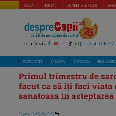
ACASA
NOUTATI
COMUNITATE / CLUB
SPECI
Urmărește:
|
|
|
|
|
Intreabă I-MAMI
FERTILITATE
SARCINA
NASTEREA
BEBELUSU
Primul trimestru de sarc
facut ca să îți faci viat
sanatoasa in asteptarea 
Acasa
>
SARCINA