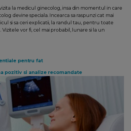
a vizita la medicul ginecolog, insa din momentul in care
necolog devine speciala. Incearca sa raspunzi cat mai
ul si sa ceri explicatii, la randul tau, pentru toate
Vizitele vor fi, cel mai probabil, lunare si la un
entiale pentru fat
na pozitiv si analize recomandate