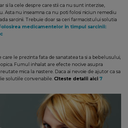
r si la cele despre care stii ca nu sunt interzise,
u. Asta nu inseamna ca nu poti folosi niciun remediu
a sarcinii. Trebuie doar sa ceri farmacistului solutia
Folosirea medicamentelor in timpul sarcinii:
sc
e care le prezinta fata de sanatatea ta si a bebelusului,
topica. Fumul inhalat are efecte nocive asupra
reutate mica la nastere. Daca ai nevoie de ajutor ca sa
ie solutiile convenabile.
CIteste detalii aici
7