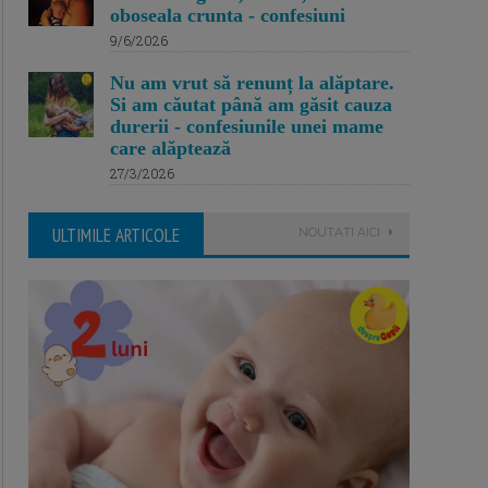
oboseala crunta - confesiuni
9/6/2026
Nu am vrut să renunț la alăptare.
Si am căutat până am găsit cauza
durerii - confesiunile unei mame
care alăptează
27/3/2026
ULTIMILE ARTICOLE
NOUTATI AICI