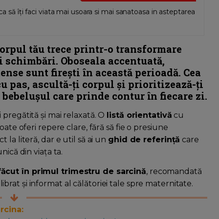
ca să îți faci viata mai usoara si mai sanatoasa in asteptarea
corpul tău trece printr-o transformare
oi schimbări.
Oboseala accentuată,
tense
sunt firești în această perioadă. Cea
cu pas, ascultă-ți corpul și prioritizează-ți
 bebelușul care prinde contur în fiecare zi.
i pregătită și mai relaxată. O
listă orientativă
cu
ate oferi repere clare, fără să fie o presiune
la literă, dar e util să ai un
ghid de referință
care
nică din viața ta.
făcut în primul trimestru de sarcină
, recomandată
brat și informat al călătoriei tale spre maternitate.
rcina: