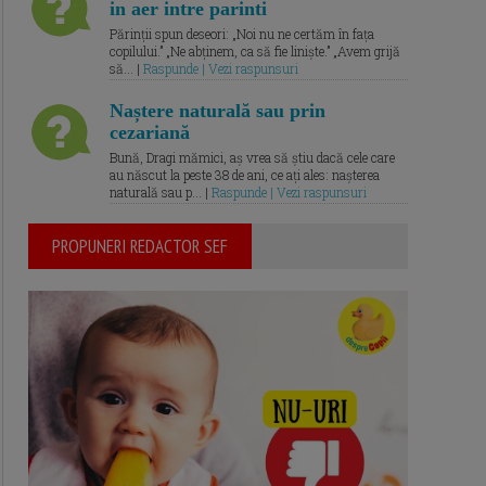
in aer intre parinti
Părinții spun deseori: „Noi nu ne certăm în fața
copilului.” „Ne abținem, ca să fie liniște.” „Avem grijă
să... |
Raspunde | Vezi raspunsuri
Naștere naturală sau prin
cezariană
Bună, Dragi mămici, aș vrea să știu dacă cele care
au născut la peste 38 de ani, ce ați ales: nașterea
naturală sau p... |
Raspunde | Vezi raspunsuri
PROPUNERI REDACTOR SEF