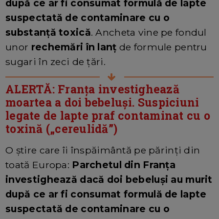
după ce ar fi consumat formulă de lapte
suspectată de contaminare cu o
substanță toxică
. Ancheta vine pe fondul
unor
rechemări în lanț
de formule pentru
sugari în zeci de țări.
ALERTĂ: Franța investighează
moartea a doi bebeluși. Suspiciuni
legate de lapte praf contaminat cu o
toxină („cereulidă”)
O știre care îi înspăimântă pe părinți din
toată Europa:
Parchetul din Franța
investighează dacă doi bebeluși au murit
după ce ar fi consumat formulă de lapte
suspectată de contaminare cu o