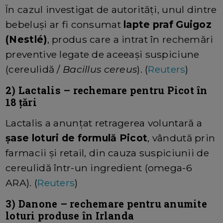
În cazul investigat de autorități, unul dintre
bebeluși ar fi consumat
lapte praf Guigoz
(Nestlé)
, produs care a intrat în rechemări
preventive legate de aceeași suspiciune
(cereulidă /
Bacillus cereus
). (
Reuters
)
2)
Lactalis
– rechemare pentru
Picot
în
18 țări
Lactalis a anunțat retragerea voluntară a
șase loturi de formulă Picot
, vândută prin
farmacii și retail, din cauza suspiciunii de
cereulidă într-un ingredient (omega-6
ARA). (
Reuters
)
3)
Danone
– rechemare pentru anumite
loturi produse în Irlanda