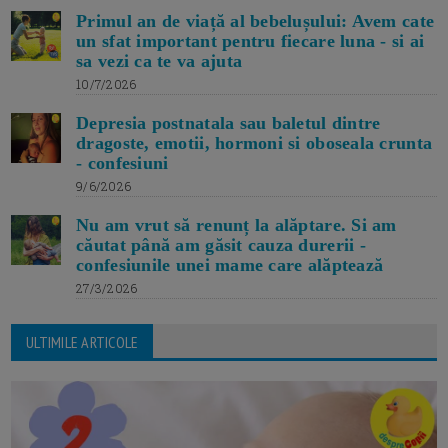
Primul an de viață al bebelușului: Avem cate
un sfat important pentru fiecare luna - si ai
sa vezi ca te va ajuta
10/7/2026
Depresia postnatala sau baletul dintre
dragoste, emotii, hormoni si oboseala crunta
- confesiuni
9/6/2026
Nu am vrut să renunț la alăptare. Si am
căutat până am găsit cauza durerii -
confesiunile unei mame care alăptează
27/3/2026
ULTIMILE ARTICOLE