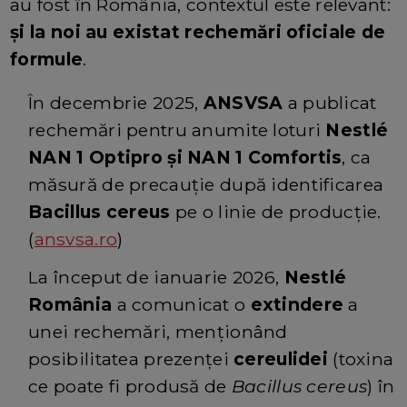
au fost în România, contextul este relevant:
și la noi au existat rechemări oficiale de
formule
.
În decembrie 2025,
ANSVSA
a publicat
rechemări pentru anumite loturi
Nestlé
NAN 1 Optipro și NAN 1 Comfortis
, ca
măsură de precauție după identificarea
Bacillus cereus
pe o linie de producție.
(
ansvsa.ro
)
La început de ianuarie 2026,
Nestlé
România
a comunicat o
extindere
a
unei rechemări, menționând
posibilitatea prezenței
cereulidei
(toxina
ce poate fi produsă de
Bacillus cereus
) în