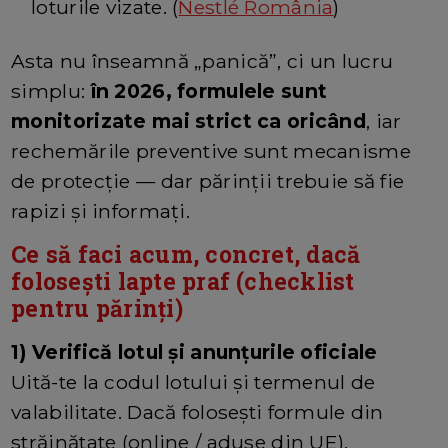
loturile vizate. (
Nestlé România
)
Asta nu înseamnă „panică”, ci un lucru
simplu:
în 2026, formulele sunt
monitorizate mai strict ca oricând
, iar
rechemările preventive sunt mecanisme
de protecție — dar părinții trebuie să fie
rapizi și informați.
Ce să faci acum, concret, dacă
folosești lapte praf (checklist
pentru părinți)
1) Verifică lotul și anunțurile oficiale
Uită-te la codul lotului și termenul de
valabilitate. Dacă folosești formule din
străinătate (online / aduse din UE),