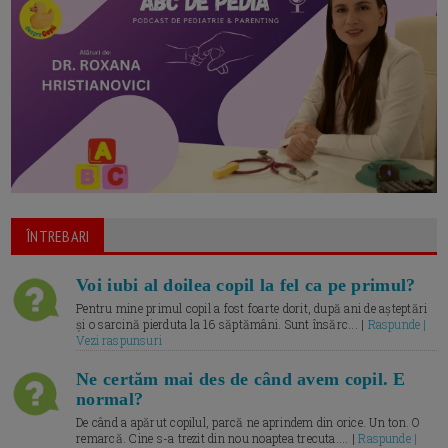
ÎNTREBARI
Voi iubi al doilea copil la fel ca pe primul?
Pentru mine primul copil a fost foarte dorit, după ani de așteptări
și o sarcină pierduta la 16 săptămâni. Sunt însărc... |
Raspunde |
Vezi raspunsuri
Ne certăm mai des de când avem copil. E
normal?
De când a apărut copilul, parcă ne aprindem din orice. Un ton. O
remarcă. Cine s-a trezit din nou noaptea trecuta.... |
Raspunde |