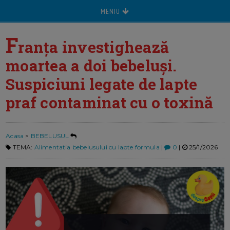
MENIU
F
ranța investighează
moartea a doi bebeluși.
Suspiciuni legate de lapte
praf contaminat cu o toxină
Acasa
>
BEBELUSUL
TEMA:
Alimentatia bebelusului cu lapte formula
|
0
|
25/1/2026