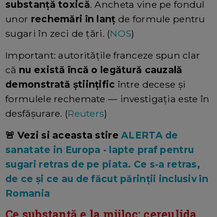
substanță toxică
. Ancheta vine pe fondul
unor
rechemări în lanț
de formule pentru
sugari în zeci de țări. (
NOS
)
Important: autoritățile franceze spun clar
că
nu există încă o legătură cauzală
demonstrată științific
între decese și
formulele rechemate — investigația este în
desfășurare. (
Reuters
)
🚨 Vezi si aceasta stire
ALERTA de
sanatate in Europa - lapte praf pentru
sugari retras de pe piata. Ce s-a retras,
de ce și ce au de făcut părinții inclusiv în
Romania
Ce substanță e la mijloc:
cereulida