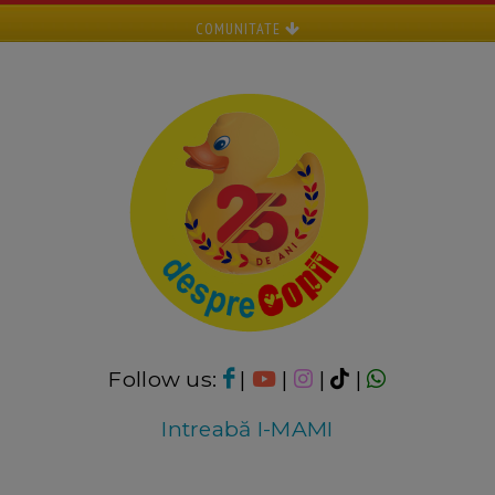
COMUNITATE
Follow us:
|
|
|
|
Intreabă I-MAMI