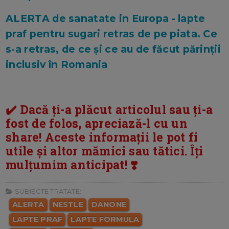
ALERTA de sanatate in Europa - lapte
praf pentru sugari retras de pe piata. Ce
s-a retras, de ce și ce au de făcut părinții
inclusiv în Romania
✔️ Dacă ți-a plăcut articolul sau ți-a
fost de folos, apreciază-l cu un
share! Aceste informații le pot fi
utile și altor mămici sau tătici. Îți
mulțumim anticipat! ❣️
SUBIECTE TRATATE:
ALERTA
NESTLE
DANONE
LAPTE PRAF
LAPTE FORMULA