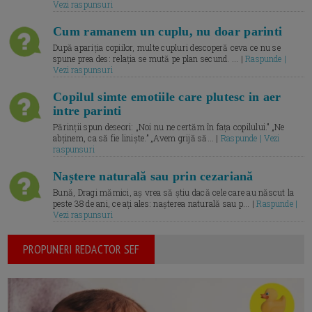
Vezi raspunsuri
Cum ramanem un cuplu, nu doar parinti
După apariția copiilor, multe cupluri descoperă ceva ce nu se
spune prea des: relația se mută pe plan secund. ... |
Raspunde |
Vezi raspunsuri
Copilul simte emotiile care plutesc in aer
intre parinti
Părinții spun deseori: „Noi nu ne certăm în fața copilului.” „Ne
abținem, ca să fie liniște.” „Avem grijă să... |
Raspunde | Vezi
raspunsuri
Naștere naturală sau prin cezariană
Bună, Dragi mămici, aș vrea să știu dacă cele care au născut la
peste 38 de ani, ce ați ales: nașterea naturală sau p... |
Raspunde |
Vezi raspunsuri
PROPUNERI REDACTOR SEF