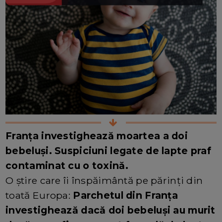
Franța investighează moartea a doi
bebeluși. Suspiciuni legate de lapte praf
contaminat cu o toxină.
O știre care îi înspăimântă pe părinți din
toată Europa:
Parchetul din Franța
investighează dacă doi bebeluși au murit