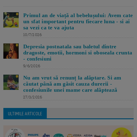
Primul an de viață al bebelușului: Avem cate
un sfat important pentru fiecare luna - si ai
sa vezi ca te va ajuta
10/7/2026
Depresia postnatala sau baletul dintre
dragoste, emotii, hormoni si oboseala crunta
- confesiuni
9/6/2026
Nu am vrut să renunț la alăptare. Si am
căutat până am găsit cauza durerii -
confesiunile unei mame care alăptează
27/3/2026
ULTIMILE ARTICOLE