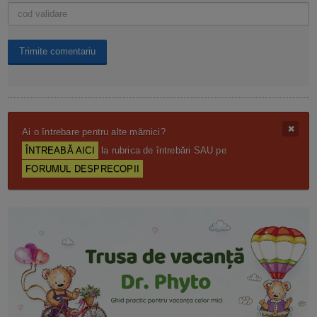
Ai o întrebare pentru alte mămici?
ÎNTREABĂ AICI
la rubrica de întrebări SAU pe
FORUMUL DESPRECOPII