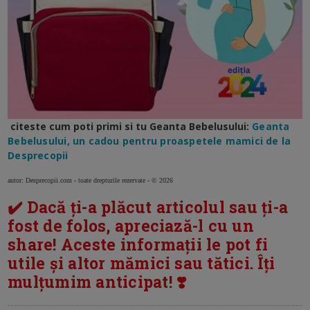
citeste cum poti primi si tu Geanta Bebelusului:
Geanta
Bebelusului, un cadou pentru proaspetele mamici de la
Desprecopii
autor: Desprecopii.com - toate drepturile rezervate - © 2026
✔️ Dacă ți-a plăcut articolul sau ți-a
fost de folos, apreciază-l cu un
share! Aceste informații le pot fi
utile și altor mămici sau tătici. Îți
mulțumim anticipat! ❣️