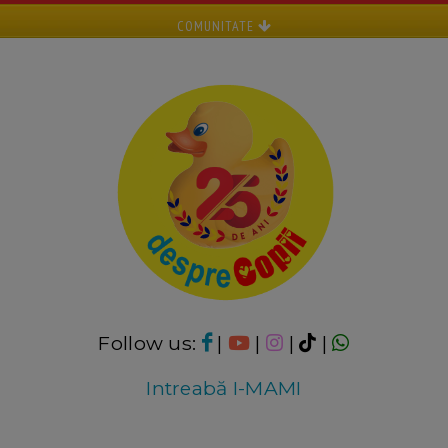
COMUNITATE
Follow us:
|
|
|
|
Intreabă I-MAMI