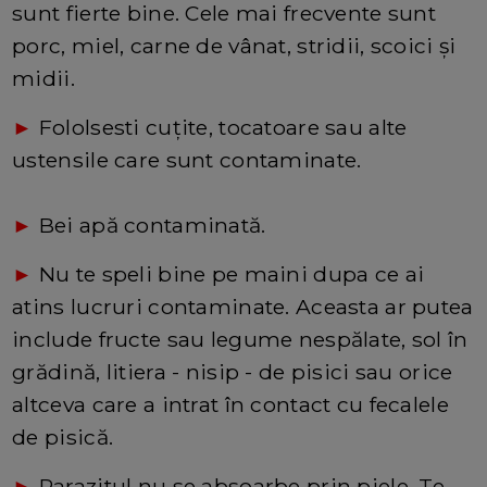
sunt fierte bine. Cele mai frecvente sunt
porc, miel, carne de vânat, stridii, scoici și
midii.
►
Fololsesti cuțite, tocatoare sau alte
ustensile care sunt contaminate.
►
Bei apă contaminată.
►
Nu te speli bine pe maini dupa ce ai
atins lucruri contaminate. Aceasta ar putea
include fructe sau legume nespălate, sol în
grădină, litiera - nisip - de pisici sau orice
altceva care a intrat în contact cu fecalele
de pisică.
►
Parazitul nu se absoarbe prin piele. Te