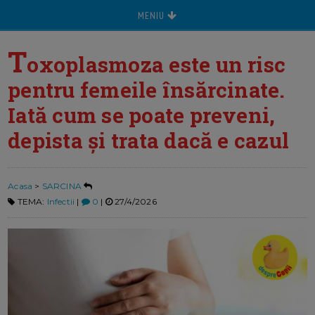
MENIU
T
oxoplasmoza este un risc
pentru femeile însărcinate.
Iată cum se poate preveni,
depista şi trata dacă e cazul
Acasa
>
SARCINA
TEMA:
Infectii
|
0
|
27/4/2026