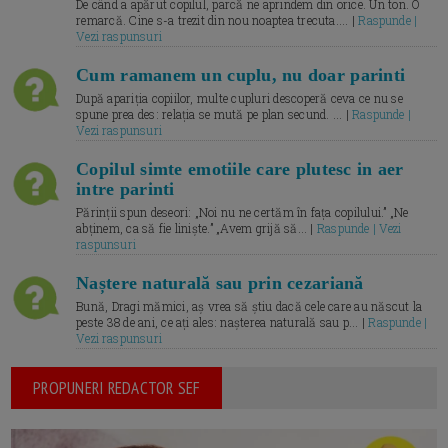
De când a apărut copilul, parcă ne aprindem din orice. Un ton. O
remarcă. Cine s-a trezit din nou noaptea trecuta.... |
Raspunde |
Vezi raspunsuri
Cum ramanem un cuplu, nu doar parinti
După apariția copiilor, multe cupluri descoperă ceva ce nu se
spune prea des: relația se mută pe plan secund. ... |
Raspunde |
Vezi raspunsuri
Copilul simte emotiile care plutesc in aer
intre parinti
Părinții spun deseori: „Noi nu ne certăm în fața copilului.” „Ne
abținem, ca să fie liniște.” „Avem grijă să... |
Raspunde | Vezi
raspunsuri
Naștere naturală sau prin cezariană
Bună, Dragi mămici, aș vrea să știu dacă cele care au născut la
peste 38 de ani, ce ați ales: nașterea naturală sau p... |
Raspunde |
Vezi raspunsuri
PROPUNERI REDACTOR SEF