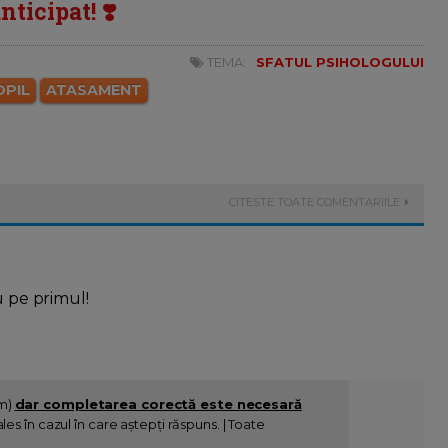
ticipat! ❣️
TEMA:
SFATUL PSIHOLOGULUI
OPIL
ATASAMENT
CITESTE TOATE COMENTARIILE
u pe primul!
im)
dar completarea corectă este necesară
es în cazul în care aștepți răspuns. | Toate