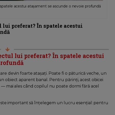
 În spatele acestui atașament se ascunde o nevoie profundă
 lui preferat? În spatele acestui
undă
ctul lui preferat? În spatele acestui
profundă
are devin foarte atașați. Poate fi o păturică veche, un
n obiect aparent banal. Pentru părinți, acest obicei
r — mai ales când copilul nu poate dormi fără acel
, este important să înțelegem un lucru esențial: pentru