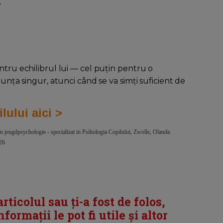
e
entru echilibrul lui — cel puțin pentru o
nunța singur, atunci când se va simți suficient de
lului aici >
n jeugdpsychologie - specializat in Psihologia Copilului, Zwolle, Olanda.
026
articolul sau ți-a fost de folos,
ormații le pot fi utile și altor