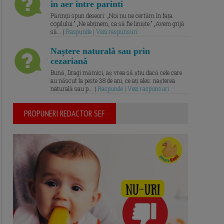
in aer intre parinti
Părinții spun deseori: „Noi nu ne certăm în fața
copilului.” „Ne abținem, ca să fie liniște.” „Avem grijă
să... |
Raspunde | Vezi raspunsuri
Naștere naturală sau prin
cezariană
Bună, Dragi mămici, aș vrea să știu dacă cele care
au născut la peste 38 de ani, ce ați ales: nașterea
naturală sau p... |
Raspunde | Vezi raspunsuri
PROPUNERI REDACTOR SEF