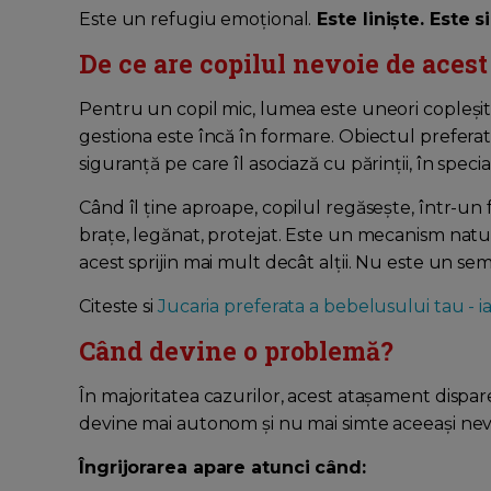
Este un refugiu emoțional.
Este liniște. Este s
De ce are copilul nevoie de acest
Pentru un copil mic, lumea este uneori copleșito
gestiona este încă în formare. Obiectul preferat 
siguranță pe care îl asociază cu părinții, în spec
Când îl ține aproape, copilul regăsește, într-un fe
brațe, legănat, protejat. Este un mecanism natur
acest sprijin mai mult decât alții. Nu este un semn
Citeste si
Jucaria preferata a bebelusului tau - ia
Când devine o problemă?
În majoritatea cazurilor, acest atașament dispare
devine mai autonom și nu mai simte aceeași nev
Îngrijorarea apare atunci când: