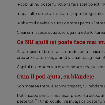
🔸copilul nu poate funcționa fără acel obiect (n
🔸apar alte obiceiuri asociate (suptul degetulu
🔸obiectul devine o sursă de stres pentru întrea
Chiar și în aceste situații, soluția nu este forțarea
Ce NU ajută (și poate face mai mu
A lua obiectul brusc, a-l ascunde sau a-l ridicu
crea anxietate, nesiguranță și chiar reacții mai in
Copilul nu renunță la obiect pentru că „nu vrea”
Cum îl poți ajuta, cu blândețe
Schimbarea trebuie să vină treptat, cu răbdare și
Poți începe prin a limita ușor prezența obiectu
peste tot. În timp, copilul va învăța că poate fu