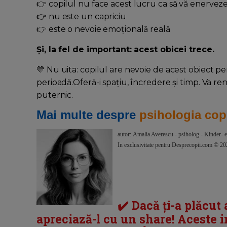
👉 copilul nu face acest lucru ca să vă enervez
👉 nu este un capriciu
👉 este o nevoie emoțională reală
Și, la fel de important: acest obicei trece.
💛 Nu uita: copilul are nevoie de acest obiect p
perioadă.Oferă-i spațiu, încredere și timp. Va re
puternic.
Mai multe despre
psihologia copi
autor: Amalia Averescu - psiholog - Kinder- e
In exclusivitate pentru Desprecopii.com © 2
✔️ Dacă ți-a plăcut 
apreciază-l cu un share! Aceste inf