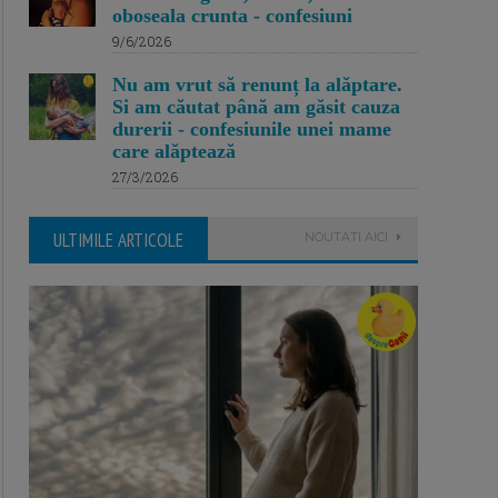
oboseala crunta - confesiuni
9/6/2026
Nu am vrut să renunț la alăptare.
Si am căutat până am găsit cauza
durerii - confesiunile unei mame
care alăptează
27/3/2026
ULTIMILE ARTICOLE
NOUTATI AICI