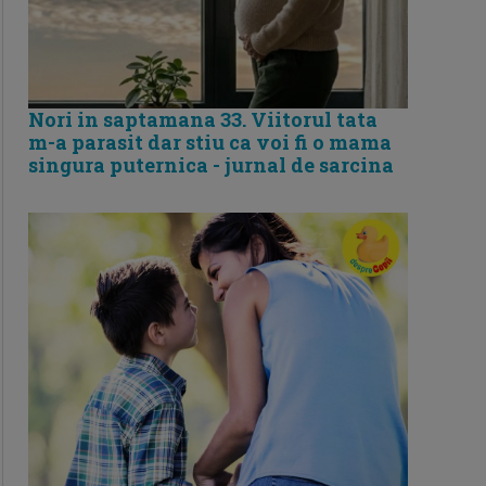
Nori in saptamana 33. Viitorul tata
m-a parasit dar stiu ca voi fi o mama
singura puternica - jurnal de sarcina