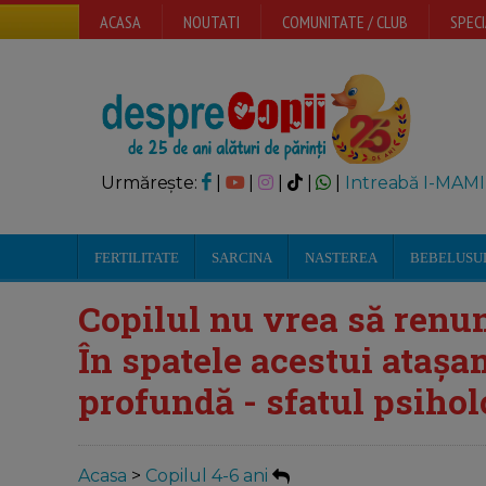
ACASA
NOUTATI
COMUNITATE / CLUB
SPECI
Urmărește:
|
|
|
|
|
Intreabă I-MAMI
FERTILITATE
SARCINA
NASTEREA
BEBELUSU
Copilul nu vrea să renunț
În spatele acestui ataș
profundă - sfatul psiho
Acasa
>
Copilul 4-6 ani