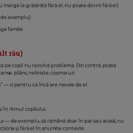
u merge la grădiniță fără el, nu poate dormi fără el)
i, de exemplu)
ga familie
.
lt rău)
liza pe copil nu rezolvă problema. Din contră, poate
tense: plâns, neliniște, coșmaruri.
 — ci pentru că încă are nevoie de el.
 în ritmul copilului.
lui — de exemplu, să rămână doar în pat sau acasă, nu
ncționa și fără el în anumite contexte.