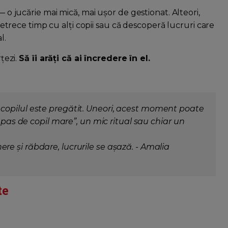
— o jucărie mai mică, mai ușor de gestionat. Alteori,
ă petrece timp cu alți copii sau că descoperă lucruri care
l.
rțezi.
Să îi arăți că ai încredere în el.
opilul este pregătit. Uneori, acest moment poate
„pas de copil mare”, un mic ritual sau chiar un
ținere și răbdare, lucrurile se așază. - Amalia
te