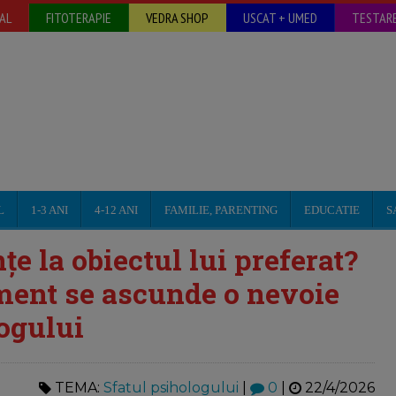
AL
FITOTERAPIE
VEDRA SHOP
USCAT + UMED
TESTARE
L
1-3 ANI
4-12 ANI
FAMILIE, PARENTING
EDUCATIE
S
e la obiectul lui preferat?
ament se ascunde o nevoie
logului
TEMA:
Sfatul psihologului
|
0
|
22/4/2026