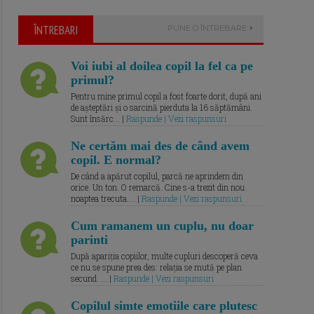
ÎNTREBARI
PUNE O ÎNTREBARE
Voi iubi al doilea copil la fel ca pe
primul?
Pentru mine primul copil a fost foarte dorit, după ani
de așteptări și o sarcină pierduta la 16 săptămâni.
Sunt însărc... |
Raspunde | Vezi raspunsuri
Ne certăm mai des de când avem
copil. E normal?
De când a apărut copilul, parcă ne aprindem din
orice. Un ton. O remarcă. Cine s-a trezit din nou
noaptea trecuta.... |
Raspunde | Vezi raspunsuri
Cum ramanem un cuplu, nu doar
parinti
După apariția copiilor, multe cupluri descoperă ceva
ce nu se spune prea des: relația se mută pe plan
secund. ... |
Raspunde | Vezi raspunsuri
Copilul simte emotiile care plutesc