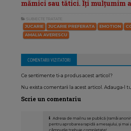
mămici sau tătici. Îți mulțumim an
SUBIECTE TRATATE:
JUCARIE
JUCARIE PREFERATA
EMOTION
C
AMALIA AVERESCU
COMENTARII VIZITATORI
Ce sentimente ti-a produs acest articol?
Nu exista comentarii la acest articol. Adauga-l t
Scrie un comentariu
Adresa de mail nu se publică (ramâi anon
pentru aprobarea rapidă a mesajului, și mai al
câmpurile trebuie completate!