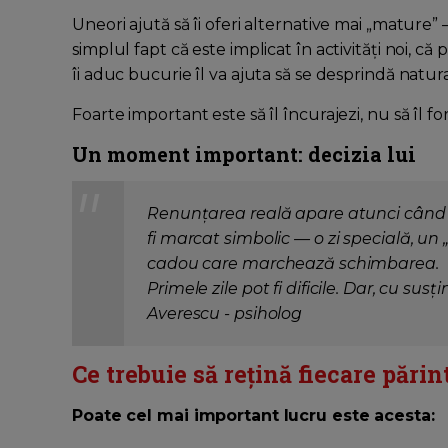
Uneori ajută să îi oferi alternative mai „mature” 
simplul fapt că este implicat în activități noi, c
îi aduc bucurie îl va ajuta să se desprindă natura
Foarte important este să îl încurajezi, nu să îl fo
Un moment important: decizia lui
Renunțarea reală apare atunci când c
fi marcat simbolic — o zi specială, un 
cadou care marchează schimbarea.
Primele zile pot fi dificile. Dar, cu sus
Averescu - psiholog
Ce trebuie să rețină fiecare părin
Poate cel mai important lucru este acesta: