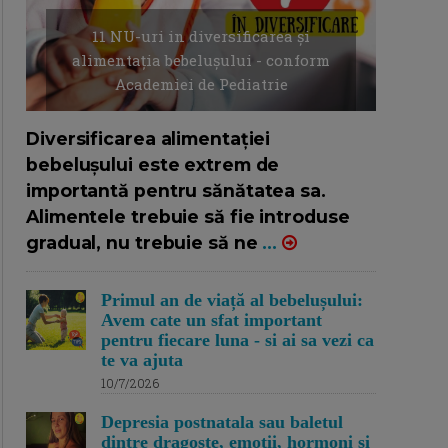
11 NU-uri in diversificarea și
alimentația bebelușului - conform
Academiei de Pediatrie
16/7/2026
AUTOR: EDITOR DC.
Diversificarea alimentației
bebelușului este extrem de
importantă pentru sănătatea sa.
Alimentele trebuie să fie introduse
gradual, nu trebuie să ne
...
Primul an de viață al bebelușului:
Avem cate un sfat important
pentru fiecare luna - si ai sa vezi ca
te va ajuta
10/7/2026
Depresia postnatala sau baletul
dintre dragoste, emotii, hormoni si