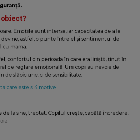
iguranță.
 obiect?
are. Emoțiile sunt intense, iar capacitatea de a le
devine, astfel, o punte între el și sentimentul de
ial cu mama.
l, confortul din perioada în care era liniștit, ținut în
al de reglare emoțională. Unii copii au nevoie de
 de slăbiciune, ci de sensibilitate.
ta care este si 4 motive
 de la sine, treptat. Copilul crește, capătă încredere,
oie.