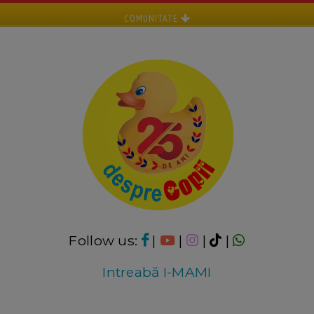
COMUNITATE
Follow us:
|
|
|
|
Intreabă I-MAMI