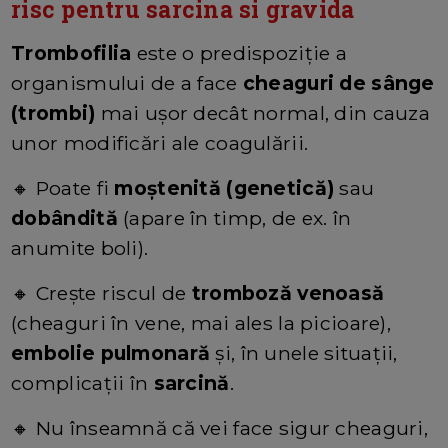
risc pentru sarcina si gravida
Trombofilia
este o predispoziție a
organismului de a face
cheaguri de sânge
(trombi)
mai ușor decât normal, din cauza
unor modificări ale coagulării.
🔸 Poate fi
moștenită (genetică)
sau
dobândită
(apare în timp, de ex. în
anumite boli).
🔸 Crește riscul de
tromboză venoasă
(cheaguri în vene, mai ales la picioare),
embolie pulmonară
și, în unele situații,
complicații în
sarcină
.
🔸 Nu înseamnă că vei face sigur cheaguri,