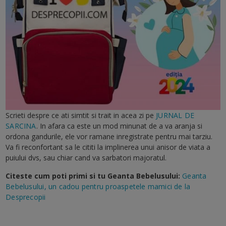
Scrieti despre ce ati simtit si trait in acea zi pe
JURNAL DE
SARCINA
. In afara ca este un mod minunat de a va aranja si
ordona gandurile, ele vor ramane inregistrate pentru mai tarziu.
Va fi reconfortant sa le cititi la implinerea unui anisor de viata a
puiului dvs, sau chiar cand va sarbatori majoratul.
Citeste cum poti primi si tu Geanta Bebelusului:
Geanta
Bebelusului, un cadou pentru proaspetele mamici de la
Desprecopii