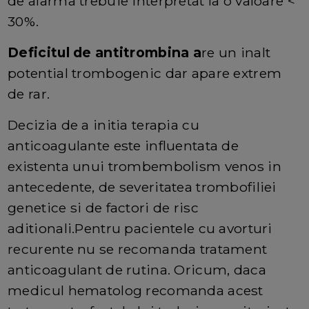
de alarma trebuie interpretat la o valoare <
30%.
Deficitul de antitrombina a
re un inalt
potential trombogenic dar apare extrem
de rar.
Decizia de a initia terapia cu
anticoagulante este influentata de
existenta unui trombembolism venos in
antecedente, de severitatea trombofiliei
genetice si de factori de risc
aditionali.Pentru pacientele cu avorturi
recurente nu se recomanda tratament
anticoagulant de rutina. Oricum, daca
medicul hematolog recomanda acest