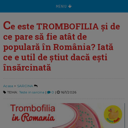
MENIU
C
e este TROMBOFILIA şi de
ce pare să fie atât de
populară în România? Iată
ce e util de ştiut dacă eşti
însărcinată
Acasa
>
SARCINA
TEMA:
Teste in sarcina
|
0
|
16/1/2026