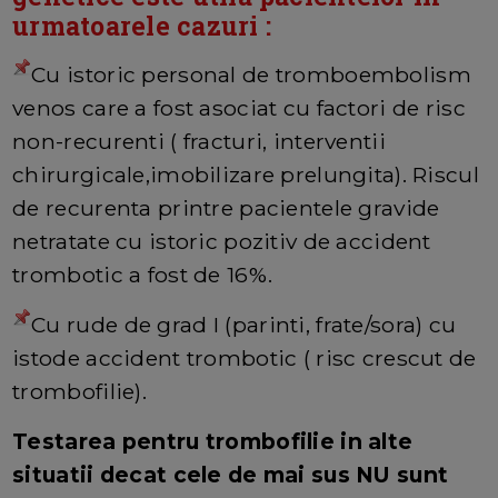
urmatoarele cazuri :
Cu istoric personal de tromboembolism
venos care a fost asociat cu factori de risc
non-recurenti ( fracturi, interventii
chirurgicale,imobilizare prelungita). Riscul
de recurenta printre pacientele gravide
netratate cu istoric pozitiv de accident
trombotic a fost de 16%.
Cu rude de grad I (parinti, frate/sora) cu
istode accident trombotic ( risc crescut de
trombofilie).
Testarea pentru trombofilie in alte
situatii decat cele de mai sus NU sunt