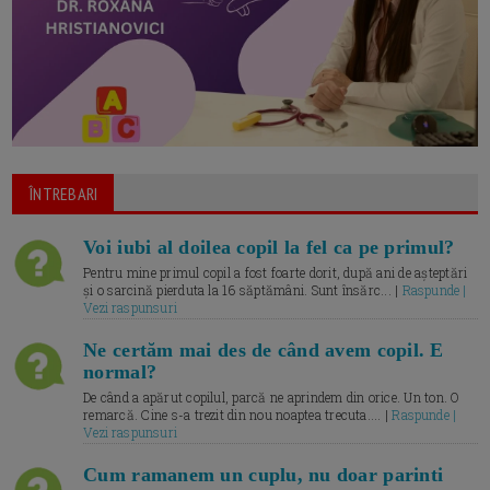
ÎNTREBARI
Voi iubi al doilea copil la fel ca pe primul?
Pentru mine primul copil a fost foarte dorit, după ani de așteptări
și o sarcină pierduta la 16 săptămâni. Sunt însărc... |
Raspunde |
Vezi raspunsuri
Ne certăm mai des de când avem copil. E
normal?
De când a apărut copilul, parcă ne aprindem din orice. Un ton. O
remarcă. Cine s-a trezit din nou noaptea trecuta.... |
Raspunde |
Vezi raspunsuri
Cum ramanem un cuplu, nu doar parinti