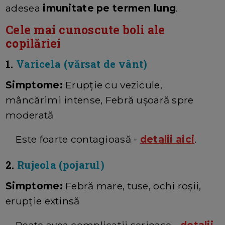
adesea
imunitate pe termen lung
.
Cele mai cunoscute boli ale
copilăriei
1.
Varicela (vărsat de vânt)
Simptome:
Erupție cu vezicule,
mâncărimi intense, Febră ușoară spre
moderată
Este foarte contagioasă -
detalii aici
.
2.
Rujeola (pojarul)
Simptome:
Febră mare, tuse, ochi roșii,
erupție extinsă
Poate avea complicații serioase -
detalii