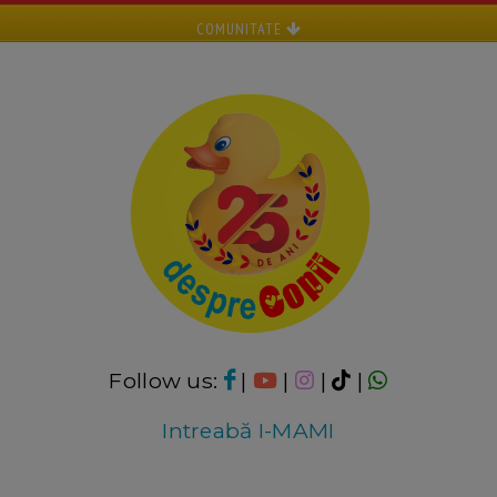
COMUNITATE
Follow us:
|
|
|
|
Intreabă I-MAMI