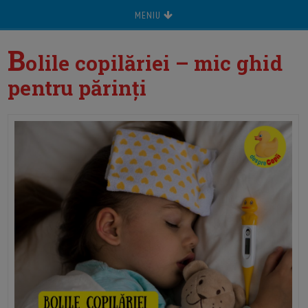
MENIU
B
olile copilăriei – mic ghid
pentru părinți