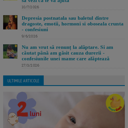
sa vezi ca te va ajuta
10/7/2026
Depresia postnatala sau baletul dintre
dragoste, emotii, hormoni si oboseala crunta
- confesiuni
9/6/2026
Nu am vrut să renunț la alăptare. Si am
căutat până am găsit cauza durerii -
confesiunile unei mame care alăptează
27/3/2026
ULTIMILE ARTICOLE