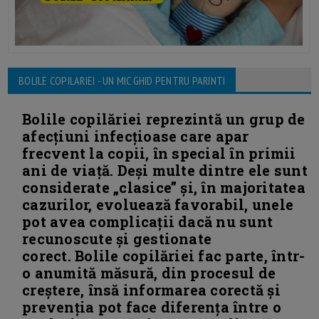
BOLILE COPILARIEI - UN MIC GHID PENTRU PARINTI
Bolile copilăriei reprezintă un grup de
afecțiuni infecțioase care apar
frecvent la copii, în special în primii
ani de viață. Deși multe dintre ele sunt
considerate „clasice” și, în majoritatea
cazurilor, evoluează favorabil, unele
pot avea complicații dacă nu sunt
recunoscute și gestionate
corect. Bolile copilăriei fac parte, într-
o anumită măsură, din procesul de
creștere, însă informarea corectă și
prevenția pot face diferența între o