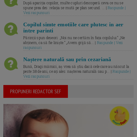
După apariția copiilor, multe cupluri descoperă ceva ce nu se
spune prea des: relația se mută pe plan secund. ... |
Raspunde |
Vezi raspunsuri
Copilul simte emotiile care plutesc in aer
intre parinti
Părinții spun deseori: „Noi nu ne certăm în fața copilului.” „Ne
abținem, ca să fie liniște.” „Avem grijă să... |
Raspunde | Vezi
raspunsuri
Naștere naturală sau prin cezariană
Bună, Dragi mămici, aș vrea să știu dacă cele care au născut la
peste 38 de ani, ce ați ales: nașterea naturală sau p... |
Raspunde |
Vezi raspunsuri
PROPUNERI REDACTOR SEF