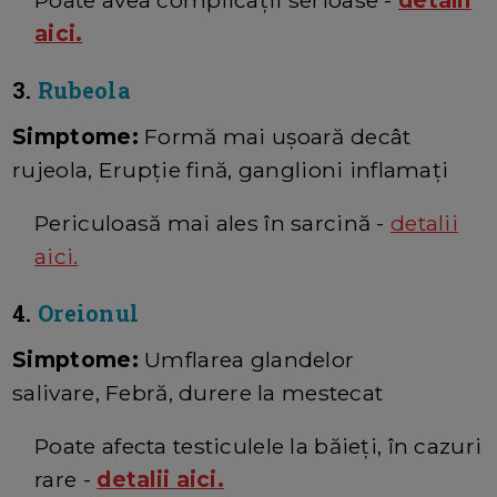
aici.
3.
Rubeola
Simptome:
Formă mai ușoară decât
rujeola, Erupție fină, ganglioni inflamați
Periculoasă mai ales în sarcină -
detalii
aici.
4.
Oreionul
Simptome:
Umflarea glandelor
salivare, Febră, durere la mestecat
Poate afecta testiculele la băieți, în cazuri
rare -
detalii aici.