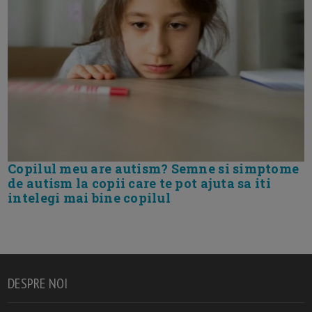
Copilul meu are autism? Semne si simptome
de autism la copii care te pot ajuta sa iti
intelegi mai bine copilul
DESPRE NOI