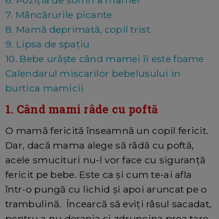
6. Poziția de somn a mamei
7. Mâncărurile picante
8. Mamă deprimată, copil trist
9. Lipsa de spațiu
10. Bebe urăște când mamei îi este foame
Calendarul miscarilor bebelusului in
burtica mamicii
1. Când mami râde cu poftă
O mamă fericită înseamnă un copil fericit.
Dar, dacă mama alege să râdă cu poftă,
acele smucituri nu-l vor face cu siguranță
fericit pe bebe. Este ca și cum te-ai afla
într-o pungă cu lichid și apoi aruncat pe o
trambulină. Încearcă să eviți râsul sacadat,
pentru a nu deranja si zdruncina prea tare