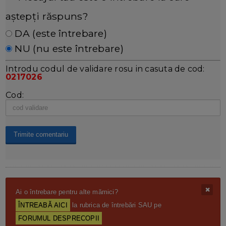
aștepți răspuns?
DA (este întrebare)
NU (nu este întrebare)
Introdu codul de validare rosu in casuta de cod:
0217026
Cod:
Ai o întrebare pentru alte mămici?
ÎNTREABĂ AICI
la rubrica de întrebări SAU pe
FORUMUL DESPRECOPII