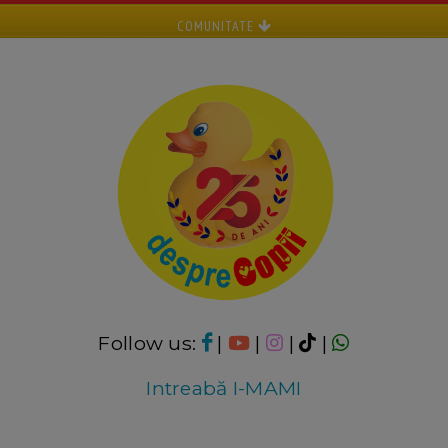
COMUNITATE
Follow us:
|
|
|
|
Intreabă I-MAMI