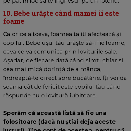
pe pat în loc să te înghesui pe un fotoliu.
10. Bebe urăște când mamei îi este
foame
Ca orice altceva, foamea ta îți afectează și
copilul. Bebelușul tău urăște să-i fie foame,
ceva ce va comunica prin loviturile sale.
Așadar, de fiecare dată când simți chiar și
cea mai mică dorință de a mânca,
îndreaptă-te direct spre bucătărie. Îți vei da
seama cât de fericit este copilul tău când
răspunde cu o lovitură iubitoare.
Sperăm că această listă să fie una
folositoare (dacă nu știai deja aceste
lucruri). Ține cont de acestea, pentru că