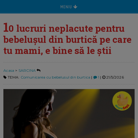
MENIU
1
0 lucruri neplacute pentru
bebelușul din burtică pe care
tu mami, e bine să le știi
Acasa
>
SARCINA
TEMA:
Comunicarea cu bebelusul din burtica
|
1
|
21/5/2026