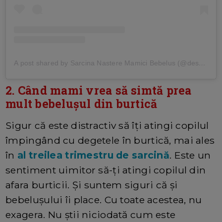
A post shared by Sarcina Nastere Mamici Bebelus (@desprecopii)
2. Când mami vrea să simtă prea
mult bebelușul din burtică
Sigur că este distractiv să îți atingi copilul
împingând cu degetele în burtică, mai ales
în
al treilea trimestru de sarcină
. Este un
sentiment uimitor să-ți atingi copilul din
afara burticii. Și suntem siguri că și
bebelușului îi place. Cu toate acestea, nu
exagera. Nu știi niciodată cum este