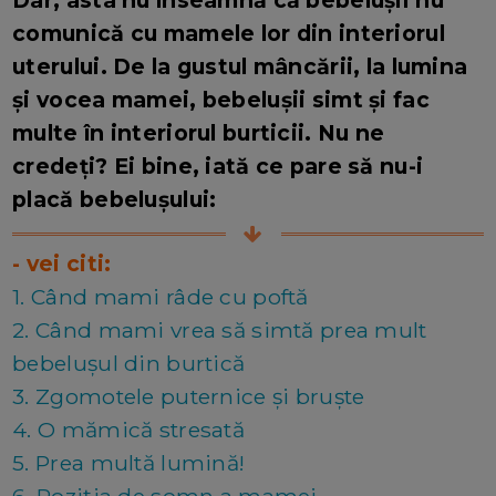
Dar, asta nu înseamnă că bebelușii nu
comunică cu mamele lor din interiorul
uterului. De la gustul mâncării, la lumina
și vocea mamei, bebelușii simt și fac
multe în interiorul burticii. Nu ne
credeți? Ei bine, iată ce pare să nu-i
placă bebelușului:
- vei citi:
1. Când mami râde cu poftă
2. Când mami vrea să simtă prea mult
bebelușul din burtică
3. Zgomotele puternice și bruște
4. O mămică stresată
5. Prea multă lumină!