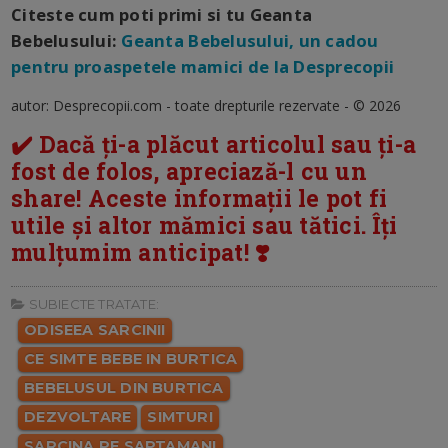
Citeste cum poti primi si tu Geanta
Bebelusului:
Geanta Bebelusului, un cadou
pentru proaspetele mamici de la Desprecopii
autor: Desprecopii.com - toate drepturile rezervate - © 2026
✔️ Dacă ți-a plăcut articolul sau ți-a
fost de folos, apreciază-l cu un
share! Aceste informații le pot fi
utile și altor mămici sau tătici. Îți
mulțumim anticipat! ❣️
SUBIECTE TRATATE:
ODISEEA SARCINII
CE SIMTE BEBE IN BURTICA
BEBELUSUL DIN BURTICA
DEZVOLTARE
SIMTURI
SARCINA PE SAPTAMANI