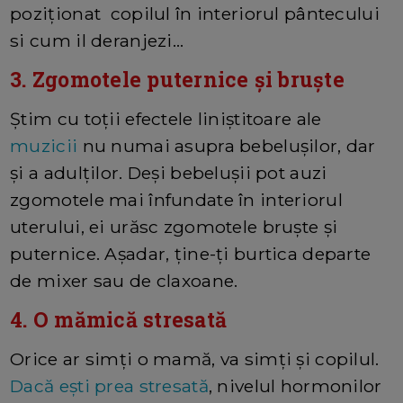
poziționat copilul în interiorul pântecului
si cum il deranjezi...
3. Zgomotele puternice și bruște
Știm cu toții efectele liniștitoare ale
muzicii
nu numai asupra bebelușilor, dar
și a adulților. Deși bebelușii pot auzi
zgomotele mai înfundate în interiorul
uterului, ei urăsc zgomotele bruște și
puternice. Așadar, ține-ți burtica departe
de mixer sau de claxoane.
4. O mămică stresată
Orice ar simți o mamă, va simți și copilul.
Dacă ești prea stresată
, nivelul hormonilor