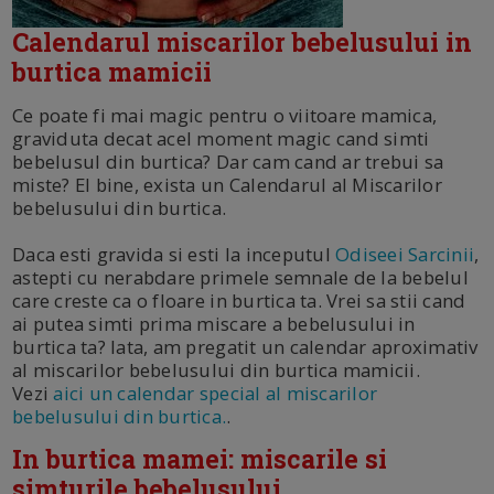
Calendarul miscarilor bebelusului in
burtica mamicii
Ce poate fi mai magic pentru o viitoare mamica,
graviduta decat acel moment magic cand simti
bebelusul din burtica? Dar cam cand ar trebui sa
miste? EI bine, exista un Calendarul al Miscarilor
bebelusului din burtica.
Daca esti gravida si esti la inceputul
Odiseei Sarcinii
,
astepti cu nerabdare primele semnale de la bebelul
care creste ca o floare in burtica ta. Vrei sa stii cand
ai putea simti prima miscare a bebelusului in
burtica ta? Iata, am pregatit un calendar aproximativ
al miscarilor bebelusului din burtica mamicii.
Vezi
aici un calendar special al miscarilor
bebelusului din burtica.
.
In burtica mamei: miscarile si
simturile bebelusului