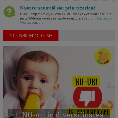
Naștere naturală sau prin cezariană
Bună, Dragi mămici, aș vrea să știu dacă cele care au născut la
peste 38 de ani, ce ați ales: nașterea naturală sau p... |
Raspunde |
Vezi raspunsuri
PROPUNERI REDACTOR SEF
11 NU-uri in diversificarea