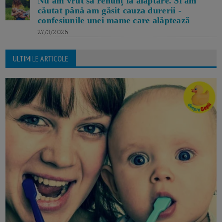
Nu am vrut să renunț la alăptare. Si am
căutat până am găsit cauza durerii -
confesiunile unei mame care alăptează
27/3/2026
ULTIMILE ARTICOLE