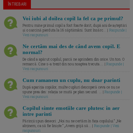
ÎNTREBARI
Voi iubi al doilea copil la fel ca pe primul?
Pentru mine primul copil a fost foarte dorit, după ani de așteptări
și o sarcină pierduta la 16 săptămâni. Sunt însărc... |
Raspunde |
Vezi raspunsuri
Ne certăm mai des de când avem copil. E
normal?
De când a apărut copilul, parcă ne aprindem din orice. Un ton. O
remarcă. Cine s-a trezit din nou noaptea trecuta.... |
Raspunde |
Vezi raspunsuri
Cum ramanem un cuplu, nu doar parinti
După apariția copiilor, multe cupluri descoperă ceva ce nu se
spune prea des: relația se mută pe plan secund. ... |
Raspunde |
Vezi raspunsuri
Copilul simte emotiile care plutesc in aer
intre parinti
Părinții spun deseori: „Noi nu ne certăm în fața copilului.” „Ne
abținem, ca să fie liniște.” „Avem grijă să... |
Raspunde | Vezi
raspunsuri