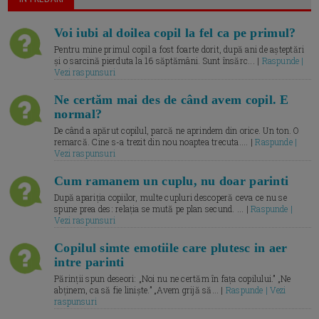
Voi iubi al doilea copil la fel ca pe primul?
Pentru mine primul copil a fost foarte dorit, după ani de așteptări
și o sarcină pierduta la 16 săptămâni. Sunt însărc... |
Raspunde |
Vezi raspunsuri
Ne certăm mai des de când avem copil. E
normal?
De când a apărut copilul, parcă ne aprindem din orice. Un ton. O
remarcă. Cine s-a trezit din nou noaptea trecuta.... |
Raspunde |
Vezi raspunsuri
Cum ramanem un cuplu, nu doar parinti
După apariția copiilor, multe cupluri descoperă ceva ce nu se
spune prea des: relația se mută pe plan secund. ... |
Raspunde |
Vezi raspunsuri
Copilul simte emotiile care plutesc in aer
intre parinti
Părinții spun deseori: „Noi nu ne certăm în fața copilului.” „Ne
abținem, ca să fie liniște.” „Avem grijă să... |
Raspunde | Vezi
raspunsuri