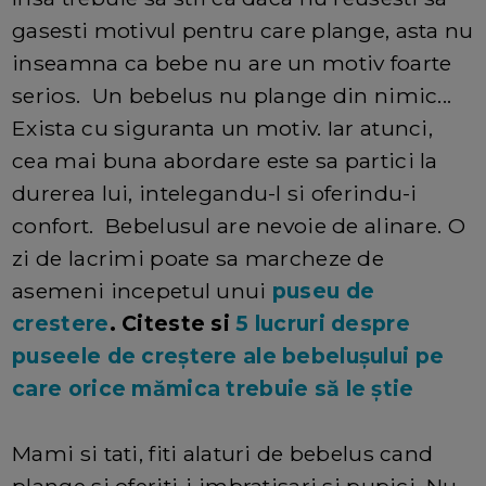
gasesti motivul pentru care plange, asta nu
inseamna ca bebe nu are un motiv foarte
serios. Un bebelus nu plange din nimic...
Exista cu siguranta un motiv. Iar atunci,
cea mai buna abordare este sa partici la
durerea lui, intelegandu-l si oferindu-i
confort. Bebelusul are nevoie de alinare. O
zi de lacrimi poate sa marcheze de
asemeni incepetul unui
puseu de
crestere
. Citeste si
5 lucruri despre
puseele de creștere ale bebelușului pe
care orice mămica trebuie să le știe
Mami si tati, fiti alaturi de bebelus cand
plange si oferiti-i imbratisari si pupici. Nu