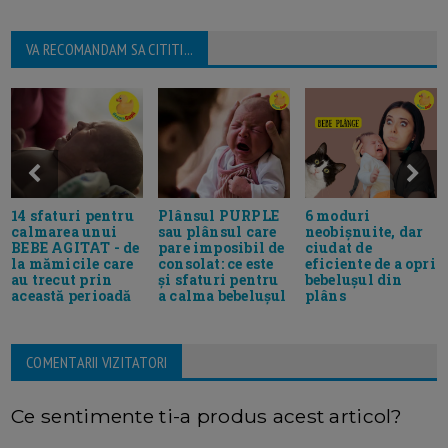
VA RECOMANDAM SA CITITI...
Plânsul PURPLE
6 moduri
14 sfaturi pentru
sau plânsul care
neobișnuite, dar
calmarea unui
pare imposibil de
ciudat de
BEBE AGITAT - de
consolat: ce este
eficiente de a opri
la mămicile care
și sfaturi pentru
bebelușul din
au trecut prin
a calma bebelușul
plâns
această perioadă
COMENTARII VIZITATORI
Ce sentimente ti-a produs acest articol?