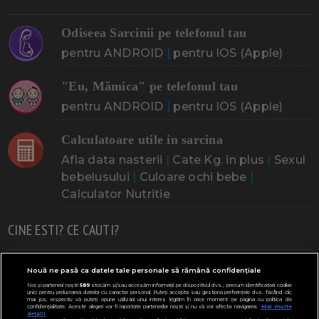
Odiseea Sarcinii pe telefonul tau
pentru ANDROID
|
pentru IOS (Apple)
"Eu, Mămica" pe telefonul tau
pentru ANDROID
|
pentru IOS (Apple)
Calculatoare utile in sarcina
Afla data nasterii
|
Cate Kg. in plus
|
Sexul
bebelusului
|
Culoare ochi bebe
|
Calculator Nutritie
CINE ESTI? CE CAUTI?
Doresc un copil
Adoptia
Probleme cu sarcina
Nouă ne pasă ca datele tale personale să rămână confidențiale
Noi și partenerii noștri
589
stocăm și/sau accesăm informații pe dispozitivul dvs., precum identificatorii cookie
Urmeaza sa nasc
Probleme alaptare
Bebe plange
unici pentru prelucrarea datelor cu caracter personal. Puteți accepta sau gestiona preferințele dvs. făcând clic
mai jos, respectiv vă puteți opune utilizării unui interes legitim în orice moment pe pagina cu politica de
confidențialitate. Aceste alegeri vor fi raportate partenerilor noștri și nu vă vor afecta navigarea.
Mai multe
Bebe febra
Caut bona
Cresa, Gradinta
detalii