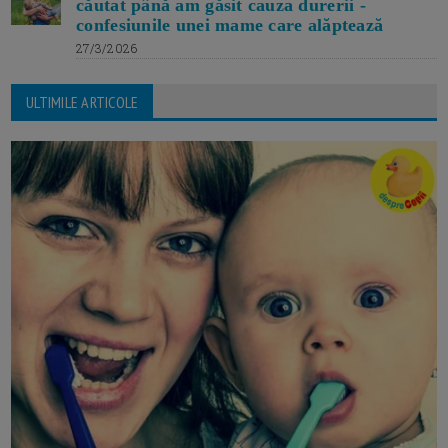
căutat până am găsit cauza durerii -
confesiunile unei mame care alăptează
27/3/2026
ULTIMILE ARTICOLE