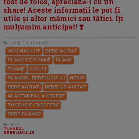
fost de folos, apreciază-l cu un
share! Aceste informații le pot fi
utile și altor mămici sau tătici. Îți
mulțumim anticipat! ❣️
SUBIECTE TRATATE:
NOU NASCUT
BEBE AGITAT
PLANS DE FOAME
PLANS
FOAME
COLICI
PLANSUL BEBELUSULUI
NERVI
BEBE AGITAT
BEBELUS AGITAT
ALAPTAREA LA CERERE
PUSEU DE CRESTERE
BEBE PLANGE
TEMA:
PLANSUL
BEBELUSULUI