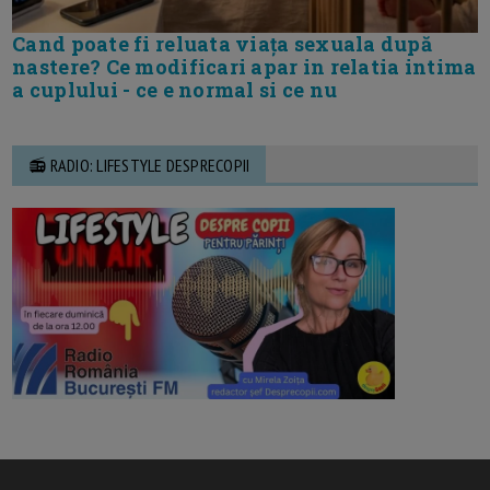
Cand poate fi reluata viața sexuala după
nastere? Ce modificari apar in relatia intima
a cuplului - ce e normal si ce nu
📻 RADIO: LIFESTYLE DESPRECOPII