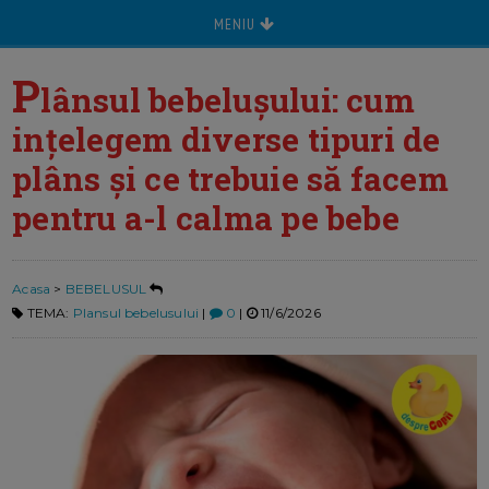
MENIU
P
lânsul bebelușului: cum
ințelegem diverse tipuri de
plâns și ce trebuie să facem
pentru a-l calma pe bebe
Acasa
>
BEBELUSUL
TEMA:
Plansul bebelusului
|
0
|
11/6/2026