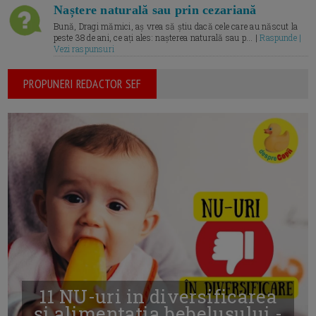
Naștere naturală sau prin cezariană
Bună, Dragi mămici, aș vrea să știu dacă cele care au născut la
peste 38 de ani, ce ați ales: nașterea naturală sau p... |
Raspunde |
Vezi raspunsuri
PROPUNERI REDACTOR SEF
11 NU-uri in diversificarea
și alimentația bebelușului -