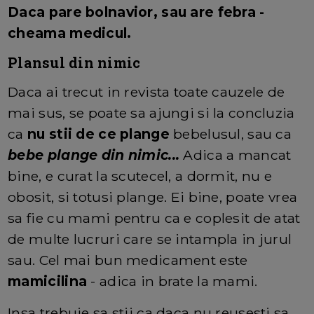
Daca pare bolnavior, sau are febra -
cheama medicul.
Plansul din nimic
Daca ai trecut in revista toate cauzele de
mai sus, se poate sa ajungi si la concluzia
ca
nu stii de ce plange
bebelusul, sau ca
bebe plange din nimic...
Adica a mancat
bine, e curat la scutecel, a dormit, nu e
obosit, si totusi plange. Ei bine, poate vrea
sa fie cu mami pentru ca e coplesit de atat
de multe lucruri care se intampla in jurul
sau. Cel mai bun medicament este
mamicilina
- adica in brate la mami.
Insa trebuie sa stii ca daca nu reusesti sa