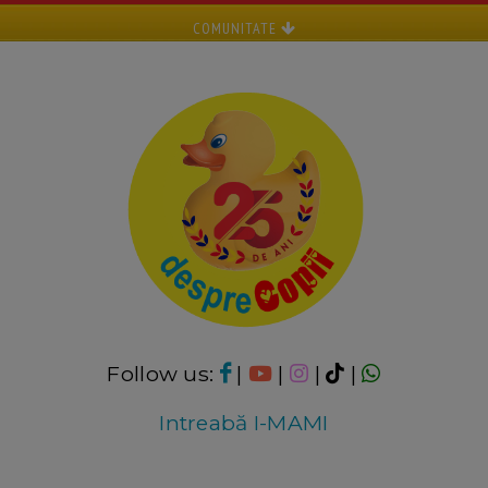
COMUNITATE
Follow us:
|
|
|
|
Intreabă I-MAMI