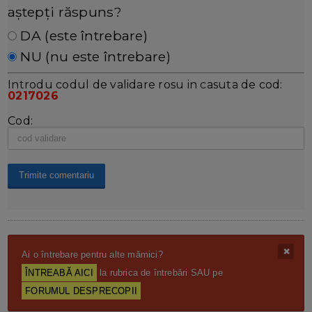
aștepți răspuns?
DA (este întrebare)
NU (nu este întrebare)
Introdu codul de validare rosu in casuta de cod:
0217026
Cod:
Ai o întrebare pentru alte mămici?
ÎNTREABĂ AICI
la rubrica de întrebări SAU pe
FORUMUL DESPRECOPII