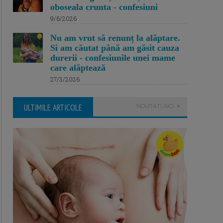
oboseala crunta - confesiuni
9/6/2026
Nu am vrut să renunț la alăptare.
Si am căutat până am găsit cauza
durerii - confesiunile unei mame
care alăptează
27/3/2026
ULTIMILE ARTICOLE
NOUTATI AICI