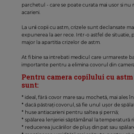
parchetul - care se poate curata mai usor si nu 
acarieni.
La unii copii cu astm, crizele sunt declansate mai 
expunerea la aer rece. Intr-o astfel de situatie
major la apartitia crizelor de astm.
At fi bine sa intrebati medicul care urmareste b
importante pentru a elimina covorul din camera
Pentru camera copilului cu astm s
sunt:
* ideal, fără covor mare sau mochetă, mai ales în
* dacă păstrați covorul, să fie unul ușor de spăla
* huse antiacarieni pentru saltea și pernă;
* spălarea lenjeriei săptămânal la temperatură ri
* reducerea jucăriilor de pluș din pat sau spălar