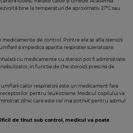
acarienii iubesc mediile calde și umede. Academia
dezvoltă bine la temperaturi de aproximativ 21°C sau
 medicamente de control. Printre ele se afla steroizii
umflarii si impiedica aparitia respiratiei suieratoare.
halatii cu medicamente cu steroizi pot fi administrate
 nebulizator, in functie de the steroizii prescrisi de
 umflarii cailor respiratorii este un medicament fara
 receptorilor pentru leukotriene. Medicul copilului va
istrat zilnic care este cel mai potrivit pentru astmul
ificil de tinut sub control, medicul va poate