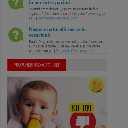
in aer intre parinti
Părinții spun deseori: „Noi nu ne certăm în fața
copilului.” „Ne abținem, ca să fie liniște.” „Avem grijă
să... |
Raspunde | Vezi raspunsuri
Naștere naturală sau prin
cezariană
Bună, Dragi mămici, aș vrea să știu dacă cele care
au născut la peste 38 de ani, ce ați ales: nașterea
naturală sau p... |
Raspunde | Vezi raspunsuri
PROPUNERI REDACTOR SEF