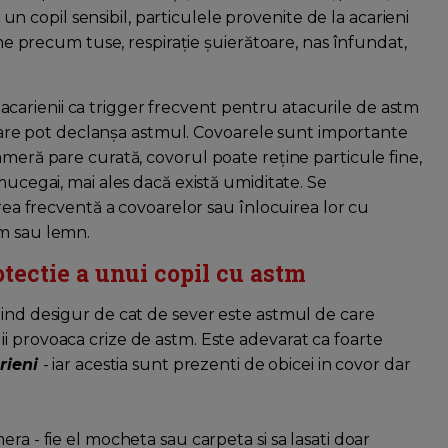
u un copil sensibil, particulele provenite de la acarieni
tome precum tuse, respirație șuierătoare, nas înfundat,
arienii ca trigger frecvent pentru atacurile de astm
or care pot declanșa astmul. Covoarele sunt importante
ameră pare curată, covorul poate reține particule fine,
mucegai, mai ales dacă există umiditate. Se
area frecventă a covoarelor sau înlocuirea lor cu
um sau lemn.
tectie a unui copil cu astm
pind desigur de cat de sever este astmul de care
 ca ii provoaca crize de astm. Este adevarat ca foarte
rieni
- iar acestia sunt prezenti de obicei in covor dar
ra - fie el mocheta sau carpeta si sa lasati doar