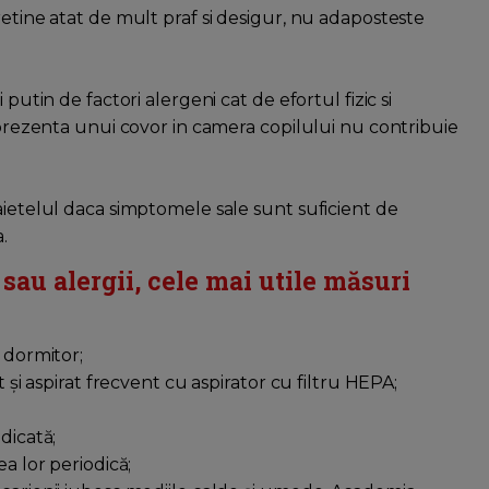
retine atat de mult praf si desigur, nu adaposteste
putin de factori alergeni cat de efortul fizic si
, prezenta unui covor in camera copilului nu contribuie
aietelul daca simptomele sale sunt suficient de
.
au alergii, cele mai utile măsuri
 dormitor;
t și aspirat frecvent cu aspirator cu filtru HEPA;
dicată;
ea lor periodică;