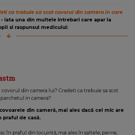
eti ca trebuie sa scot covorul din camera in care
- iata una din multele intrebari care apar la
ii si raspunsul medicului:
 astm
 covorul din camera lui? Credeti ca trebuie sa scot
r parchetul in camera?
 covoarele din cameră, mai ales dacă cel mic are
n praful de casă.
 în praful din locuință, mai ales în saltele, perne,