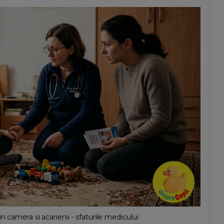
 camera si acarienii - sfaturile medicului