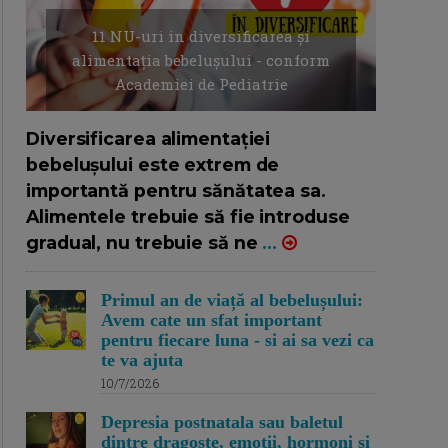
11 NU-uri in diversificarea și
alimentația bebelușului - conform
Academiei de Pediatrie
16/7/2026
AUTOR: EDITOR DC.
Diversificarea alimentației
bebelușului este extrem de
importantă pentru sănătatea sa.
Alimentele trebuie să fie introduse
gradual, nu trebuie să ne
...
Primul an de viață al bebelușului:
Avem cate un sfat important
pentru fiecare luna - si ai sa vezi ca
te va ajuta
10/7/2026
Depresia postnatala sau baletul
dintre dragoste, emotii, hormoni si