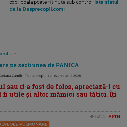
copii boala poate fi tinuta sub control.
Iata sfatul
de la Desprecopii.com:
s
imentare
bare pe sectiunea de PANICA
efana Zamfir - Toate drepturile rezervate (c) 2026
ul sau ți-a fost de folos, apreciază-l cu
fi utile și altor mămici sau tătici. Îți
TEMA:
ASTM
ALVEOLE PULMONARE