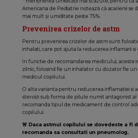
* menținerea umidității mai scăzute, pentru că 
Americana de Pediatrie notează că acarienii se 
mai mult și umiditate peste 75%.
Prevenirea crizelor de astm
Pentru prevenirea crizelor de astm sunt folosite
inhalati, care pot ajuta la reducerea inflamarii si 
In functie de recomandarea medicului, aceste in
zilnic, folosind fie un inhalator cu dozator fie un
medicul copilului.
O alta varianta pentru reducerea inflamatiei si a
steroizi sub forma de pilule numit antagonist al
recomanda tipul de medicament de control admin
copilului.
🚨 Daca astmul copilului se dovedeste a fi d
recomanda sa consultati un pneumolog.