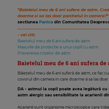
"
Baietelul meu de 6 ani sufera de astm. Cred
doarme si sa las doar parchetul in camera?
"
sectiunea
Panica
din Comunitatea Desprecop
- vei citi:
Baietelul meu de 6 ani sufera de astm
Masurile de protectie a unui copil cu astm
Prevenirea crizelor de astm
Baietelul meu de 6 ani sufera de
Băiețelul meu de 6 ani suferă de astm, ce fac cu
covorul din camera in care doarme si sa las doa
DA - astmul la copii poate avea legătură cu
astm alergic sau sensibilitate la acarienii di
Acarienii sunt organisme microscopice care trăiesc