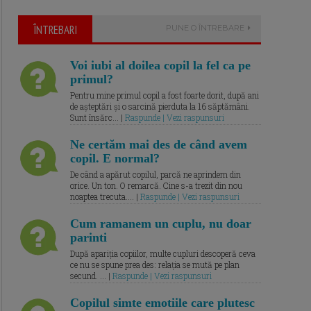
ÎNTREBARI
PUNE O ÎNTREBARE
Voi iubi al doilea copil la fel ca pe
primul?
Pentru mine primul copil a fost foarte dorit, după ani
de așteptări și o sarcină pierduta la 16 săptămâni.
Sunt însărc... |
Raspunde | Vezi raspunsuri
Ne certăm mai des de când avem
copil. E normal?
De când a apărut copilul, parcă ne aprindem din
orice. Un ton. O remarcă. Cine s-a trezit din nou
noaptea trecuta.... |
Raspunde | Vezi raspunsuri
Cum ramanem un cuplu, nu doar
parinti
După apariția copiilor, multe cupluri descoperă ceva
ce nu se spune prea des: relația se mută pe plan
secund. ... |
Raspunde | Vezi raspunsuri
Copilul simte emotiile care plutesc