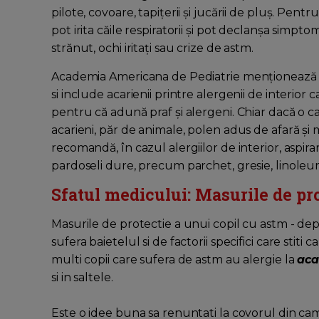
pilote, covoare, tapițerii și jucării de pluș. Pentr
pot irita căile respiratorii și pot declanșa simp
strănut, ochi iritați sau crize de astm.
Academia Americana de Pediatrie menționează ac
si include acarienii printre alergenii de interi
pentru că adună praf și alergeni. Chiar dacă o c
acarieni, păr de animale, polen adus de afară și 
recomandă, în cazul alergiilor de interior, aspir
pardoseli dure, precum parchet, gresie, linole
Sfatul medicului: Masurile de pro
Masurile de protectie a unui copil cu astm - de
sufera baietelul si de factorii specifici care stiti
multi copii care sufera de astm au alergie la
aca
si in saltele.
Este o idee buna sa renuntati la covorul din came