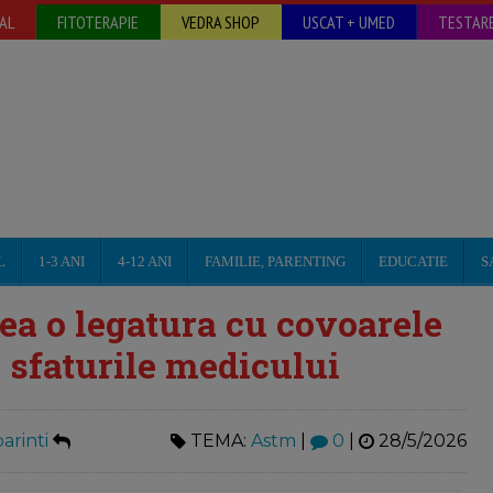
AL
FITOTERAPIE
VEDRA SHOP
USCAT + UMED
TESTARE
L
1-3 ANI
4-12 ANI
FAMILIE, PARENTING
EDUCATIE
S
ea o legatura cu covoarele
- sfaturile medicului
arinti
TEMA:
Astm
|
0
|
28/5/2026