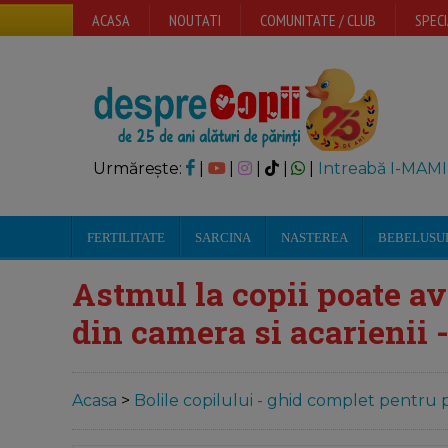
ACASA
NOUTATI
COMUNITATE / CLUB
SPECI
Urmărește:
|
|
|
|
|
Intreabă I-MAMI
FERTILITATE
SARCINA
NASTEREA
BEBELUSU
Astmul la copii poate av
din camera si acarienii 
Acasa
>
Bolile copilului - ghid complet pentru p