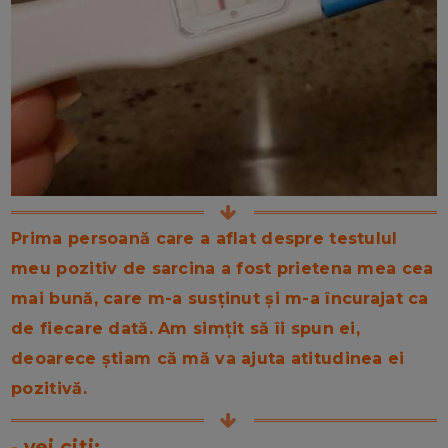
Prima persoană care a aflat despre testulul
meu pozitiv de sarcina a fost prietena mea cea
mai bună, care m-a susținut și m-a încurajat ca
de fiecare dată. Am simțit să îi spun ei,
deoarece știam că mă va ajuta atitudinea ei
pozitivă.
- vei citi: