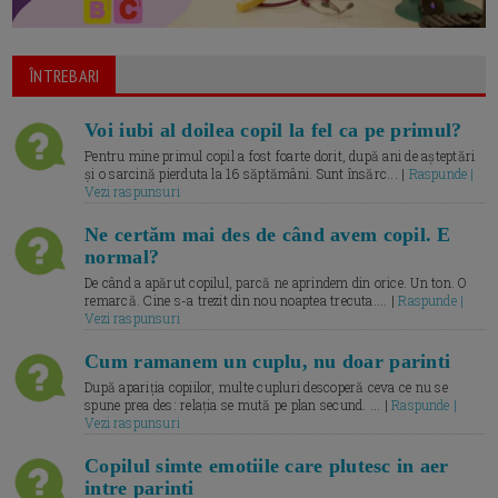
ÎNTREBARI
Voi iubi al doilea copil la fel ca pe primul?
Pentru mine primul copil a fost foarte dorit, după ani de așteptări
și o sarcină pierduta la 16 săptămâni. Sunt însărc... |
Raspunde |
Vezi raspunsuri
Ne certăm mai des de când avem copil. E
normal?
De când a apărut copilul, parcă ne aprindem din orice. Un ton. O
remarcă. Cine s-a trezit din nou noaptea trecuta.... |
Raspunde |
Vezi raspunsuri
Cum ramanem un cuplu, nu doar parinti
După apariția copiilor, multe cupluri descoperă ceva ce nu se
spune prea des: relația se mută pe plan secund. ... |
Raspunde |
Vezi raspunsuri
Copilul simte emotiile care plutesc in aer
intre parinti