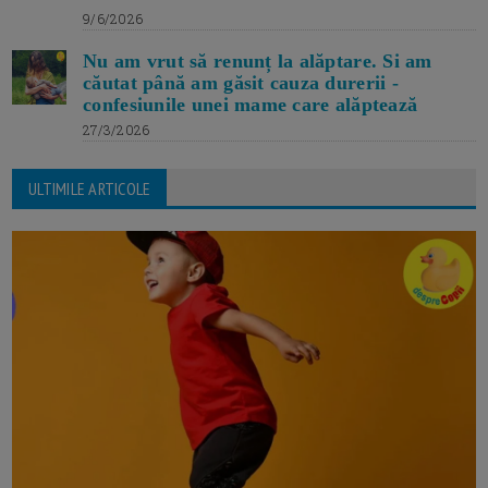
9/6/2026
Nu am vrut să renunț la alăptare. Si am
căutat până am găsit cauza durerii -
confesiunile unei mame care alăptează
27/3/2026
ULTIMILE ARTICOLE