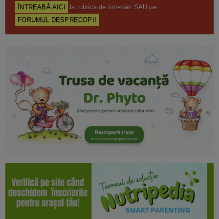
ÎNTREABĂ AICI
la rubrica de întrebări SAU pe
FORUMUL DESPRECOPII