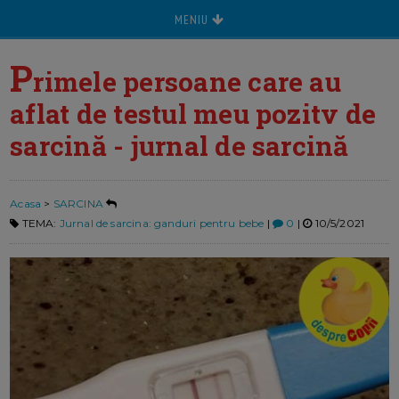
MENIU
P
rimele persoane care au
aflat de testul meu pozitv de
sarcină - jurnal de sarcină
Acasa
>
SARCINA
TEMA:
Jurnal de sarcina: ganduri pentru bebe
|
0
|
10/5/2021