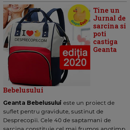
Tine un
Jurnal de
sarcina si
poti
castiga
Geanta
Bebelusului
Geanta Bebelusului
este un proiect de
suflet pentru gravidute, sustinut de
Desprecopii. Cele 40 de saptamani de
sarcina constituie cel mai frumos anotimp