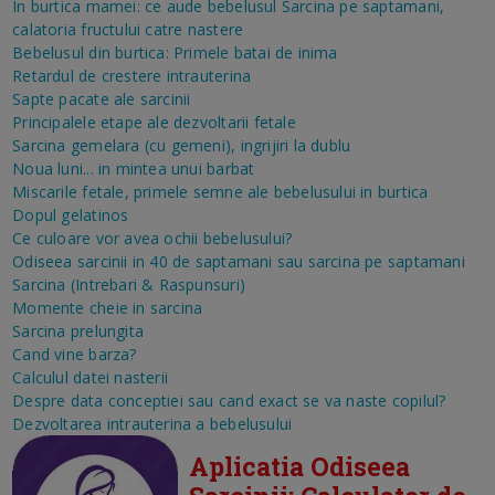
In burtica mamei: ce aude bebelusul
Sarcina pe saptamani,
calatoria fructului catre nastere
Bebelusul din burtica: Primele batai de inima
Retardul de crestere intrauterina
Sapte pacate ale sarcinii
Principalele etape ale dezvoltarii fetale
Sarcina gemelara (cu gemeni), ingrijiri la dublu
Noua luni... in mintea unui barbat
Miscarile fetale, primele semne ale bebelusului in burtica
Dopul gelatinos
Ce culoare vor avea ochii bebelusului?
Odiseea sarcinii in 40 de saptamani sau sarcina pe saptamani
Sarcina (Intrebari & Raspunsuri)
Momente cheie in sarcina
Sarcina prelungita
Cand vine barza?
Calculul datei nasterii
Despre data conceptiei sau cand exact se va naste copilul?
Dezvoltarea intrauterina a bebelusului
Aplicatia Odiseea