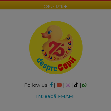
COMUNITATE
Follow us:
|
|
|
|
Intreabă I-MAMI