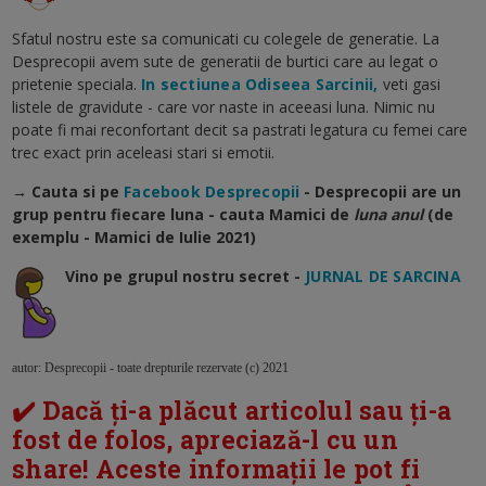
Sfatul nostru este sa comunicati cu colegele de generatie. La
Desprecopii avem sute de generatii de burtici care au legat o
prietenie speciala.
In sectiunea Odiseea Sarcinii,
veti gasi
listele de gravidute - care vor naste in aceeasi luna. Nimic nu
poate fi mai reconfortant decit sa pastrati legatura cu femei care
trec exact prin aceleasi stari si emotii.
→ Cauta si pe
Facebook Desprecopii
- Desprecopii are un
grup pentru fiecare luna - cauta Mamici de
luna anul
(de
exemplu - Mamici de Iulie 2021)
Vino pe grupul nostru secret -
JURNAL DE SARCINA
autor: Desprecopii - toate drepturile rezervate (c) 2021
✔️ Dacă ți-a plăcut articolul sau ți-a
fost de folos, apreciază-l cu un
share! Aceste informații le pot fi