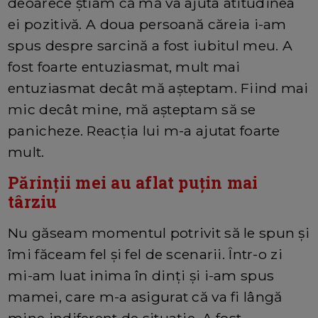
deoarece știam că mă va ajuta atitudinea
ei pozitivă. A doua persoană căreia i-am
spus despre sarcină a fost iubitul meu. A
fost foarte entuziasmat, mult mai
entuziasmat decât mă așteptam. Fiind mai
mic decât mine, mă așteptam să se
panicheze. Reacția lui m-a ajutat foarte
mult.
Părinții mei au aflat puțin mai
târziu
Nu găseam momentul potrivit să le spun și
îmi făceam fel și fel de scenarii. Într-o zi
mi-am luat inima în dinți și i-am spus
mamei, care m-a asigurat că va fi lângă
mine indiferent de situație. A fost