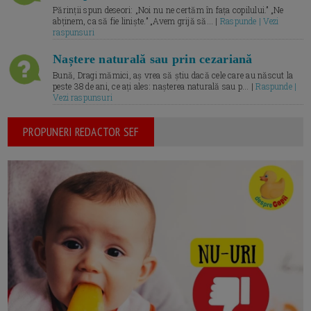
Părinții spun deseori: „Noi nu ne certăm în fața copilului.” „Ne
abținem, ca să fie liniște.” „Avem grijă să... |
Raspunde | Vezi
raspunsuri
Naștere naturală sau prin cezariană
Bună, Dragi mămici, aș vrea să știu dacă cele care au născut la
peste 38 de ani, ce ați ales: nașterea naturală sau p... |
Raspunde |
Vezi raspunsuri
PROPUNERI REDACTOR SEF