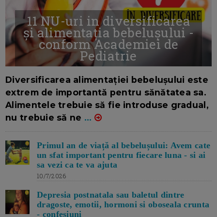
11 NU-uri in diversificarea
și alimentația bebelușului -
conform Academiei de
Pediatrie
16/7/2026
AUTOR: EDITOR DC.
Diversificarea alimentației bebelușului este
extrem de importantă pentru sănătatea sa.
Alimentele trebuie să fie introduse gradual,
nu trebuie să ne
...
Primul an de viață al bebelușului: Avem cate
un sfat important pentru fiecare luna - si ai
sa vezi ca te va ajuta
10/7/2026
Depresia postnatala sau baletul dintre
dragoste, emotii, hormoni si oboseala crunta
- confesiuni