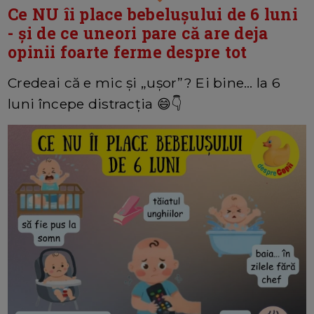
Ce NU îi place bebelușului de 6 luni
- și de ce uneori pare că are deja
opinii foarte ferme despre tot
Credeai că e mic și „ușor”? Ei bine… la 6
luni începe distracția 😄👇