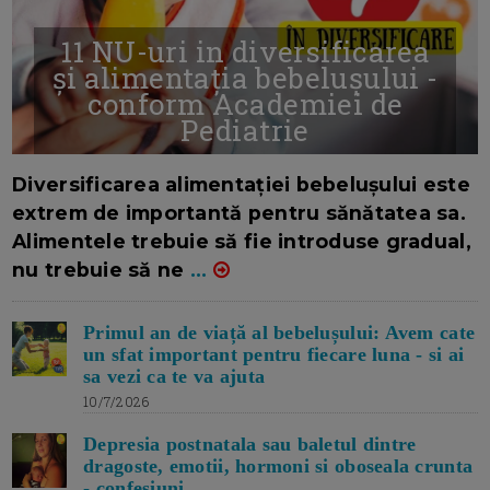
11 NU-uri in diversificarea
și alimentația bebelușului -
conform Academiei de
Pediatrie
16/7/2026
AUTOR: EDITOR DC.
Diversificarea alimentației bebelușului este
extrem de importantă pentru sănătatea sa.
Alimentele trebuie să fie introduse gradual,
nu trebuie să ne
...
Primul an de viață al bebelușului: Avem cate
un sfat important pentru fiecare luna - si ai
sa vezi ca te va ajuta
10/7/2026
Depresia postnatala sau baletul dintre
dragoste, emotii, hormoni si oboseala crunta
- confesiuni