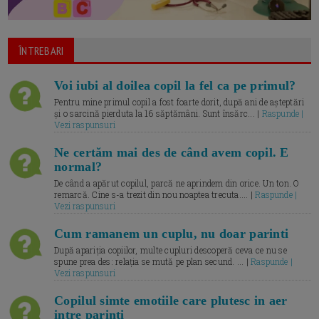
ÎNTREBARI
Voi iubi al doilea copil la fel ca pe primul?
Pentru mine primul copil a fost foarte dorit, după ani de așteptări
și o sarcină pierduta la 16 săptămâni. Sunt însărc... |
Raspunde |
Vezi raspunsuri
Ne certăm mai des de când avem copil. E
normal?
De când a apărut copilul, parcă ne aprindem din orice. Un ton. O
remarcă. Cine s-a trezit din nou noaptea trecuta.... |
Raspunde |
Vezi raspunsuri
Cum ramanem un cuplu, nu doar parinti
După apariția copiilor, multe cupluri descoperă ceva ce nu se
spune prea des: relația se mută pe plan secund. ... |
Raspunde |
Vezi raspunsuri
Copilul simte emotiile care plutesc in aer
intre parinti