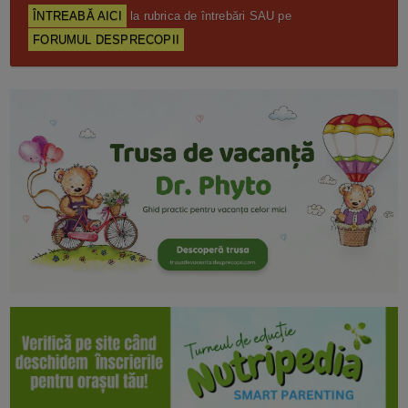
ÎNTREABĂ AICI
la rubrica de întrebări SAU pe
FORUMUL DESPRECOPII