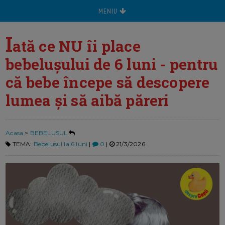
MENIU
I
ată ce NU îi place
bebelușului de 6 luni - pentru
că bebe începe să descopere
lumea şi să aibă păreri
Acasa
>
BEBELUSUL
TEMA:
Bebelusul la 6 luni
|
0
|
21/3/2026