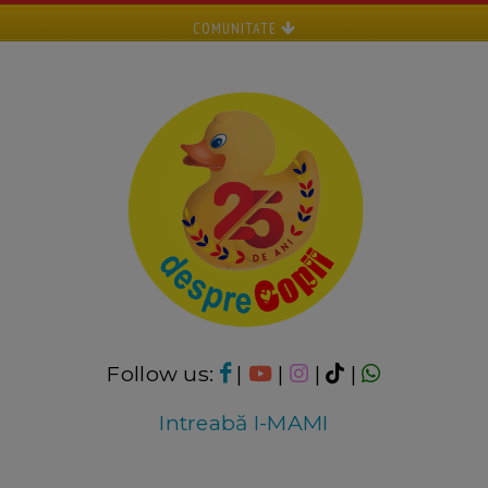
COMUNITATE
Follow us:
|
|
|
|
Intreabă I-MAMI