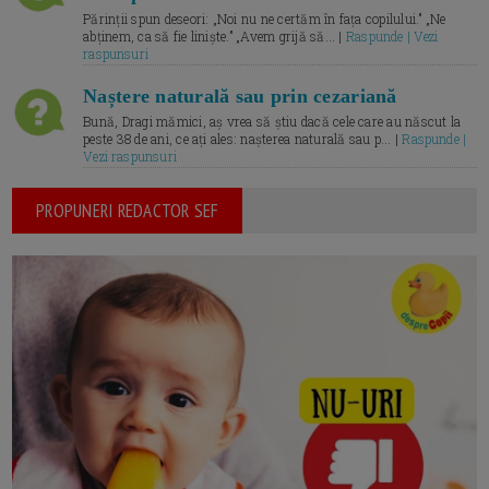
Părinții spun deseori: „Noi nu ne certăm în fața copilului.” „Ne
abținem, ca să fie liniște.” „Avem grijă să... |
Raspunde | Vezi
raspunsuri
Naștere naturală sau prin cezariană
Bună, Dragi mămici, aș vrea să știu dacă cele care au născut la
peste 38 de ani, ce ați ales: nașterea naturală sau p... |
Raspunde |
Vezi raspunsuri
PROPUNERI REDACTOR SEF