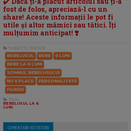
✔️ Dacă ți-a plăcut articolul sau ți-a
fost de folos, apreciază-l cu un
share! Aceste informații le pot fi
utile și altor mămici sau tătici. Îți
mulțumim anticipat! ❣️
SUBIECTE TRATATE:
BEBELUSUL
BEBE
6 LUNI
BEBE LA 6 LUNI
SOMNUL BEBELUSULUI
NU II PLACE
PERSONALITATE
PARERI
TEMA:
BEBELUSUL LA 6
LUNI
COMENTARII VIZITATORI