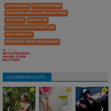
CEZARIANA
POSTPARTUM
RECUPERAREA DUPA NASTERE
NASTERE
DEPRESIE
DEPRESIE POSTPARTUM
NOU NASCUT
NASTERE PRIN CEZARIANA
TEMA:
RECUPERAREA
MAMEI DUPA
NASTERE
VA RECOMANDAM SA CITITI...