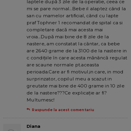
laptele după 3 zile de la operatie, ceea ce
mi se pare normal...Bebe il alaptez când la
san cu mamelor artificial, când cu lapte
praf Tophner 1 recomandat de spital ca si
completare dacă mai acesta mai
vroia...După mai bine de 8 zile de la
nastere, am constatat la cântar, ca bebe
are 2640 grame de la 3100 de la nastere in
c condițiile în care acesta mănâncă regulat
are scaune normale pt.aceasta
perioada.Care ar fi motivul,in care, in mod
surprinzator, copilul meu a scazut in
greutate mai bine de 400 grame in 10 zile
de la nastere???Ce explicație ar fi?
Multumesc!
Raspunde la acest comentariu
Diana