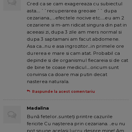
Cred ca se cam exagereaza cu subiectul
asta.... ``recuperarea greoaie `` dupa
cezariana., ...efectele nocive etc.....eu am 2
cezariene si m-am ridicat singura din pat in
aceeasi zi, dupa 3 zile am mers normal si
dupa 3 saptamani am facut abdomene.
Asa ca...nu e asa ingrozitor...in primele ore
durerea e mare si cam atat. Probabil ca
depinde si de organismul fiecareia si de cat
de bine te coase medicul....oricum sunt
convinsa ca doare mai putin decat
nasterea naturala.
Raspunde la acest comentariu
Madalina
Bună fetelor..sunteți printre cazurile
fericite Cu nașterea prin cezariana. ..eu nu
pot spune același lucru despre mine! Am