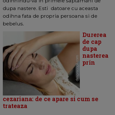
odihnindu-va in primele saptamani de
dupa nastere. Esti datoare cu aceasta
odihna fata de propria persoana si de
bebelus.
Durerea
de cap
dupa
nasterea
prin
cezariana: de ce apare si cum se
trateaza