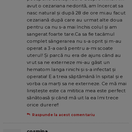
avut o cezariana nedorită, am încercat sa
nasc natural și după 28 de ore mi.au facut
cezariană după care au urmat alte doua
pentru ca nu s-a mai închis colul și am
sangerat foarte tare.Ca sa fie tacâmul
complet sângerarea nu s-a oprit și m-au
operat a 3-a oară pentru a-mi scoate
uterul! Și parcă nu era de ajuns când au
vrut sa ne externeze mi-au găsit un
hematom langa rinichi și s-a infectat și
operatia! E a treia săptămână în spital și e
vorba ca marți sa ne externeze. Ce mă mai
liniștește este ca mititica mea este perfect
sănătoasă și când mă uit la ea îmi trece
orice durere!!
Raspunde la acest comentariu
cosmina