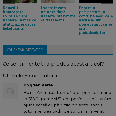
Remedii
Incontinența
Depresia
homeopate
urinară după
postpartum, o
folosite dupa
nastere: prevenire
condiție medicală
nastere - benefice
și tratament
ascunsă sub
atat mamei cat si
preșul ignorantei
bebelusului
și al
prejudecăților
COMENTARII VIZITATORI
Ce sentimente ti-a produs acest articol?
Ultimile 9 comentarii
Bogdan Karla
Buna. Am nascut un băiețel prin cezariana
la 3100 grame si 51 cm perfect sănătos.Am
ajuns acasă după 3 zile de spitalizare si
totul mergea ok.În de sul ca, mi.a venit