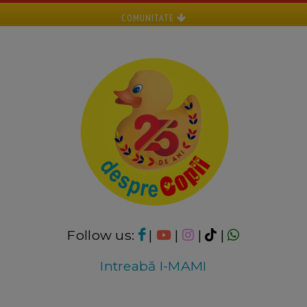
COMUNITATE
Follow us:
|
|
|
|
Intreabă I-MAMI