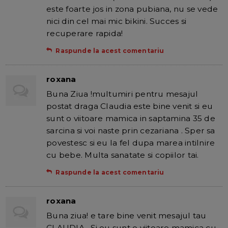
este foarte jos in zona pubiana, nu se vede
nici din cel mai mic bikini. Succes si
recuperare rapida!
Raspunde la acest comentariu
roxana
Buna Ziua !multumiri pentru mesajul
postat draga Claudia este bine venit si eu
sunt o viitoare mamica in saptamina 35 de
sarcina si voi naste prin cezariana . Sper sa
povestesc si eu la fel dupa marea intilnire
cu bebe. Multa sanatate si copiilor tai.
Raspunde la acest comentariu
roxana
Buna ziua! e tare bine venit mesajul tau
CLAUDIA . Si eu sunt o viitoare mamica cu