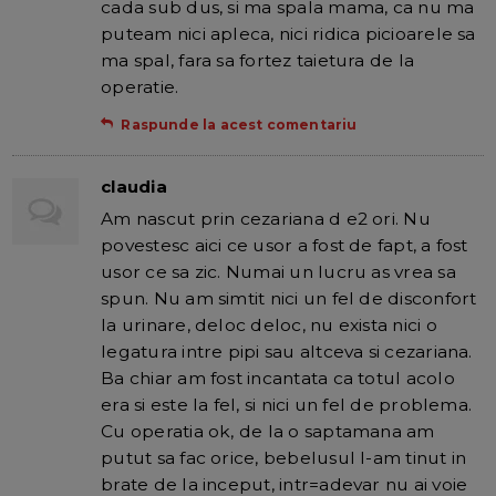
cada sub dus, si ma spala mama, ca nu ma
puteam nici apleca, nici ridica picioarele sa
ma spal, fara sa fortez taietura de la
operatie.
Raspunde la acest comentariu
claudia
Am nascut prin cezariana d e2 ori. Nu
povestesc aici ce usor a fost de fapt, a fost
usor ce sa zic. Numai un lucru as vrea sa
spun. Nu am simtit nici un fel de disconfort
la urinare, deloc deloc, nu exista nici o
legatura intre pipi sau altceva si cezariana.
Ba chiar am fost incantata ca totul acolo
era si este la fel, si nici un fel de problema.
Cu operatia ok, de la o saptamana am
putut sa fac orice, bebelusul l-am tinut in
brate de la inceput, intr=adevar nu ai voie