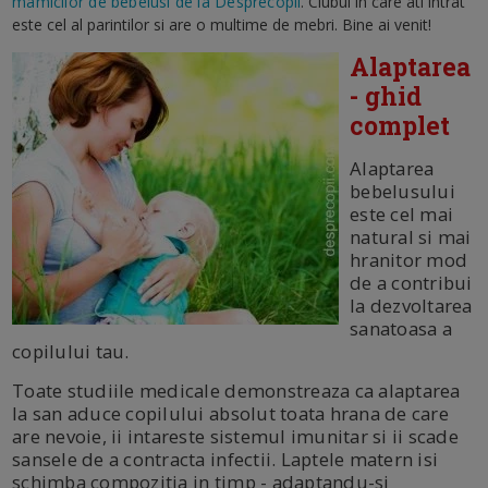
mamicilor de bebelusi de la Desprecopii
. Clubul in care ati intrat
este cel al parintilor si are o multime de mebri. Bine ai venit!
Alaptarea
- ghid
complet
Alaptarea
bebelusului
este cel mai
natural si mai
hranitor mod
de a contribui
la dezvoltarea
sanatoasa a
copilului tau.
Toate studiile medicale demonstreaza ca alaptarea
la san aduce copilului absolut toata hrana de care
are nevoie, ii intareste sistemul imunitar si ii scade
sansele de a contracta infectii. Laptele matern isi
schimba compozitia in timp - adaptandu-si