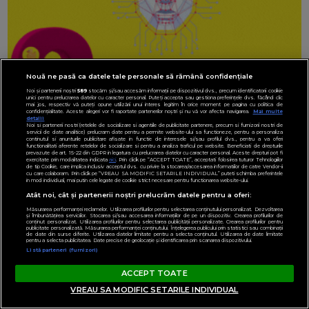
Nouă ne pasă ca datele tale personale să rămână confidențiale
Noi și partenerii noștri
589
stocăm și/sau accesăm informații pe dispozitivul dvs., precum identificatorii cookie
unici pentru prelucrarea datelor cu caracter personal. Puteți accepta sau gestiona preferințele dvs. făcând clic
mai jos, respectiv vă puteți opune utilizării unui interes legitim în orice moment pe pagina cu politica de
confidențialitate. Aceste alegeri vor fi raportate partenerilor noștri și nu vă vor afecta navigarea.
Mai multe
detalii
Noi si partenerii nostri (retelele de socializare si agentiile de publicitate partenere, precum si furnizorii nostri de
servicii de date analitice) prelucram date pentru a permite website-ului sa functioneze, pentru a personaliza
continutul si anunturile publicitare afisate in functie de interesele si/sau profilul dvs., pentru a va oferi
functionalitati aferente retelelor de socializare si pentru a analiza traficul pe website. Beneficiati de drepturile
prevazute de art. 15-22 din GDPR in legatura cu prelucrarea datelor cu caracter personal. Aceste drepturi pot fi
exercitate prin modalitatea indicata
aici
. Prin click pe “ACCEPT TOATE”, acceptati folosirea tuturor Tehnologiilor
de tip Cookie, care implica inclusiv acceptul dvs. cu privire la stocarea/accesarea informatiilor de catre Vendor-ii
cu care colaboram. Prin click pe “VREAU SA MODIFIC SETARILE INDIVIDUAL” puteti schimba preferintele
in mod individual, mai putin cele legate de cookie strict necesare pentru functionarea website-ului.
Atât noi, cât și partenerii noștri prelucrăm datele pentru a oferi:
Măsurarea performanței reclamelor. Utilizarea profilurilor pentru selectarea conținutului personalizat. Dezvoltarea
și îmbunătățirea serviciilor. Stocarea și/sau accesarea informațiilor de pe un dispozitiv. Crearea profilurilor de
conținut personalizat. Utilizarea profilurilor pentru selectarea publicității personalizate. Crearea profilurilor pentru
publicitate personalizată. Măsurarea performanței conținutului. Înțelegerea publicului prin statistici sau combinații
de date din surse diferite. Utilizarea datelor limitate pentru a selecta conținutul. Utilizarea de date limitate
pentru a selecta publicitatea. Date precise de geolocație și identificarea prin scanarea dispozitivului.
Listă parteneri (furnizori)
ACCEPT TOATE
VREAU SA MODIFIC SETARILE INDIVIDUAL