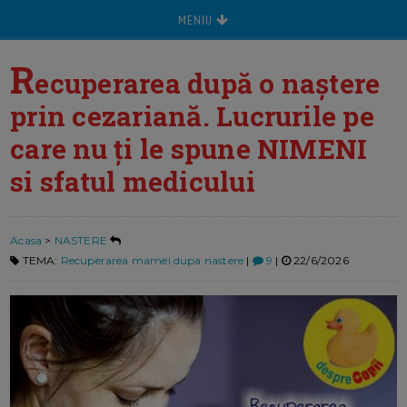
MENIU
R
ecuperarea după o naștere
prin cezariană. Lucrurile pe
care nu ți le spune NIMENI
si sfatul medicului
Acasa
>
NASTERE
TEMA:
Recuperarea mamei dupa nastere
|
9
|
22/6/2026