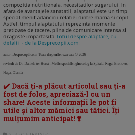
compozitia nutritionala, necesitatilor sugarului. In
afara de avantajele sanatatii, alaptatul este un timp
special menit adancirii relatiei dintre mama si copil.
Astfel, timpul alaptatului reprezinta momente
pretioase de tacere, plina de comunicare intensa si
dragoste impartasita.
Totul despre alaptare, cu
detalii - de la Desprecopii.com:
autor: Desprecopii.com -Toate drepturile rezervate © 2026
revizuit de Dr. Daniela ter Horst , Medic specialist ginecolog la Spitalul Regal Bronovo,
Haga, Olanda
✔️ Dacă ți-a plăcut articolul sau ți-a
fost de folos, apreciază-l cu un
share! Aceste informații le pot fi
utile și altor mămici sau tătici. Îți
mulțumim anticipat! ❣️
SUBIECTE TRATATE: