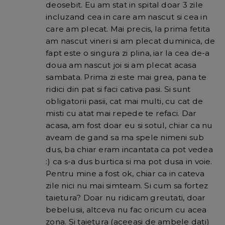
deosebit. Eu am stat in spital doar 3 zile
incluzand cea in care am nascut si cea in
care am plecat. Mai precis, la prima fetita
am nascut vineri si am plecat duminica, de
fapt este o singura zi plina, iar la cea de-a
doua am nascut joi si am plecat acasa
sambata. Prima zi este mai grea, pana te
ridici din pat si faci cativa pasi. Si sunt
obligatorii pasii, cat mai multi, cu cat de
misti cu atat mai repede te refaci. Dar
acasa, am fost doar eu si sotul, chiar ca nu
aveam de gand sa ma spele nimeni sub
dus, ba chiar eram incantata ca pot vedea
:) ca s-a dus burtica si ma pot dusa in voie.
Pentru mine a fost ok, chiar ca in cateva
zile nici nu mai simteam. Si cum sa fortez
taietura? Doar nu ridicam greutati, doar
bebelusii, altceva nu fac oricum cu acea
zona. Si taietura (aceeasi de ambele dati)