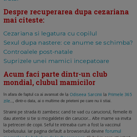
Despre recuperarea dupa cezariana
mai citeste:
Cezariana si legatura cu copilul
Sexul dupa nastere: ce anume se schimba?
Controalele post-natale
Suprizele unei mamici incepatoare
Acum faci parte dintr-un club
mondial, clubul mamicilor
a
Odiseea Sarcinii
la
Primele 365
In afara de faptul ca ai avansat de l
zile
...,
dintr-o data, ai o multime de prieteni pe care nu ii stiai.
Strainii pe strada iti zambesc cand te vad cu caruciorul, femeile iti
dau atentie si tie si mogaldetei din carucior... Alte mame va invita
la petreceri de copii. Seful te intreaba cum a fost la vaccinul
bebelusului. Iar pagina default a browserului devine
forumul