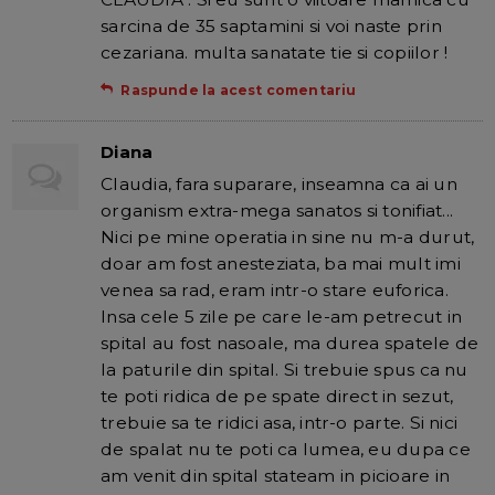
sarcina de 35 saptamini si voi naste prin
cezariana. multa sanatate tie si copiilor !
Raspunde la acest comentariu
Diana
Claudia, fara suparare, inseamna ca ai un
organism extra-mega sanatos si tonifiat...
Nici pe mine operatia in sine nu m-a durut,
doar am fost anesteziata, ba mai mult imi
venea sa rad, eram intr-o stare euforica.
Insa cele 5 zile pe care le-am petrecut in
spital au fost nasoale, ma durea spatele de
la paturile din spital. Si trebuie spus ca nu
te poti ridica de pe spate direct in sezut,
trebuie sa te ridici asa, intr-o parte. Si nici
de spalat nu te poti ca lumea, eu dupa ce
am venit din spital stateam in picioare in