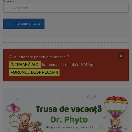
Cod:
Ai o întrebare pentru alte mămici?
ÎNTREABĂ AICI
la rubrica de întrebări SAU pe
FORUMUL DESPRECOPII