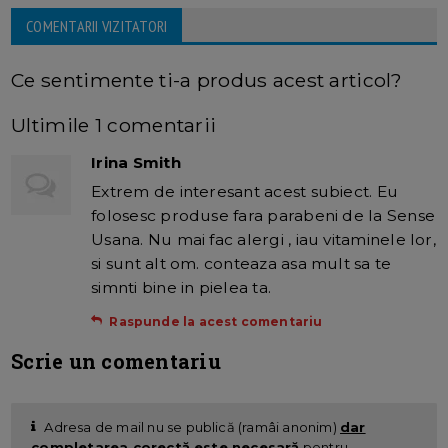
COMENTARII VIZITATORI
Ce sentimente ti-a produs acest articol?
Ultimile 1 comentarii
Irina Smith
Extrem de interesant acest subiect. Eu
folosesc produse fara parabeni de la Sense
Usana. Nu mai fac alergi , iau vitaminele lor,
si sunt alt om. conteaza asa mult sa te
simnti bine in pielea ta.
Raspunde la acest comentariu
Scrie un comentariu
Adresa de mail nu se publică (ramâi anonim)
dar
completarea corectă este necesară
pentru