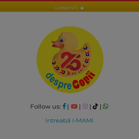
COMUNITATE
Follow us:
|
|
|
|
Intreabă I-MAMI