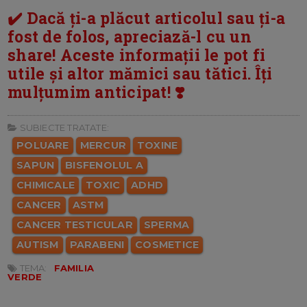
✔️ Dacă ți-a plăcut articolul sau ți-a
fost de folos, apreciază-l cu un
share! Aceste informații le pot fi
utile și altor mămici sau tătici. Îți
mulțumim anticipat! ❣️
SUBIECTE TRATATE:
POLUARE
MERCUR
TOXINE
SAPUN
BISFENOLUL A
CHIMICALE
TOXIC
ADHD
CANCER
ASTM
CANCER TESTICULAR
SPERMA
AUTISM
PARABENI
COSMETICE
TEMA:
FAMILIA
VERDE