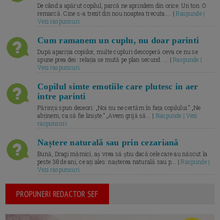
De când a apărut copilul, parcă ne aprindem din orice. Un ton. O
remarcă. Cine s-a trezit din nou noaptea trecuta.... |
Raspunde |
Vezi raspunsuri
Cum ramanem un cuplu, nu doar parinti
După apariția copiilor, multe cupluri descoperă ceva ce nu se
spune prea des: relația se mută pe plan secund. ... |
Raspunde |
Vezi raspunsuri
Copilul simte emotiile care plutesc in aer
intre parinti
Părinții spun deseori: „Noi nu ne certăm în fața copilului.” „Ne
abținem, ca să fie liniște.” „Avem grijă să... |
Raspunde | Vezi
raspunsuri
Naștere naturală sau prin cezariană
Bună, Dragi mămici, aș vrea să știu dacă cele care au născut la
peste 38 de ani, ce ați ales: nașterea naturală sau p... |
Raspunde |
Vezi raspunsuri
PROPUNERI REDACTOR SEF