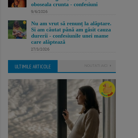
oboseala crunta - confesiuni
9/6/2026
Nu am vrut să renunț la alăptare.
Si am căutat până am găsit cauza
durerii - confesiunile unei mame
care alăptează
27/3/2026
ULTIMILE ARTICOLE
NOUTATI AICI