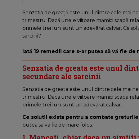
Senzatia de greață este unul dintre cele mai nep
trimestru. Dacă unele viitoare mămici scapă rel
primele trei luni sunt un adevărat calvar. Ce so
sarcinii?
Iată 19 remedii care s-ar putea să vă fie de 
Senzatia de greata este unul din
secundare ale sarcinii
Senzatia de greata este unul dintre cele mai 
trimestru. Daca unele viitoare mamici scapa rel
primele trei luni sunt un adevarat calvar.
Ce solutii exista pentru a combate greturile 
putea sa va fie de mare folos:
1. Mancati, chiar daca nu simtiti