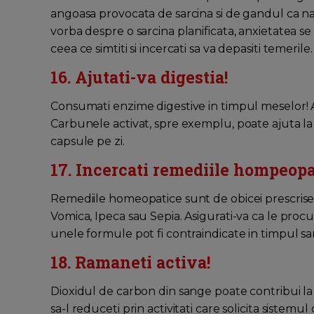
angoasa provocata de sarcina si de gandul ca nast
vorba despre o sarcina planificata, anxietatea se 
ceea ce simtiti si incercati sa va depasiti temerile.
16. Ajutati-va digestia!
Consumati enzime digestive in timpul meselor! Ave
Carbunele activat, spre exemplu, poate ajuta la
capsule pe zi.
17. Incercati remediile hompeopa
Remediile homeopatice sunt de obicei prescrise 
Vomica, Ipeca sau Sepia. Asigurati-va ca le procur
unele formule pot fi contraindicate in timpul sarc
18. Ramaneti activa!
Dioxidul de carbon din sange poate contribui la
sa-l reduceti prin activitati care solicita sistemu