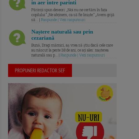
in aer intre parinti
Părinții spun deseori: „Noi nu ne certăm în fața
copilului.” „Ne abținem, ca să fie liniște.” „Avem grijă
să... |
Raspunde | Vezi raspunsuri
Naștere naturală sau prin
cezariană
Bună, Dragi mămici, aș vrea să știu dacă cele care
au născut la peste 38 de ani, ce ați ales: nașterea
naturală sau p... |
Raspunde | Vezi raspunsuri
PROPUNERI REDACTOR SEF