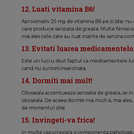
12. Luati vitamina B6!
Aproximativ 25 mg de vitamina B6 pe zi (dar nu 
care produce senzatia de greata. Multe femei suf
mai ales cele care au luat inainte de sarcina con
13. Evitati luarea medicamentelo
Este un lucru stiut faptul ca medicamentele lua
cand nu sunteti insarcinata.
14. Dormiti mai mult!
Oboseala accentueaza senzatia de greata, iar in t
oboseala. De aceea dormiti mai mult si, mai ales, 
de momentul zilei.
15. Invingeti-va frica!
In multe cazuri exista o componenta psihologica