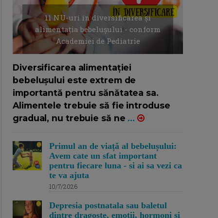
11 NU-uri in diversificarea și
alimentația bebelușului - conform
Academiei de Pediatrie
16/7/2026
AUTOR: EDITOR DC.
Diversificarea alimentației
bebelușului este extrem de
importantă pentru sănătatea sa.
Alimentele trebuie să fie introduse
gradual, nu trebuie să ne
...
Primul an de viață al bebelușului:
Avem cate un sfat important
pentru fiecare luna - si ai sa vezi ca
te va ajuta
10/7/2026
Depresia postnatala sau baletul
dintre dragoste, emotii, hormoni si