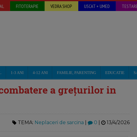
AL
FITOTERAPIE
VEDRA SHOP
USCAT + UMED
TESTARE
L
1-3 ANI
4-12 ANI
FAMILIE, PARENTING
EDUCATIE
S
combatere a grețurilor in
TEMA:
Neplaceri de sarcina
|
0
|
13/4/2026