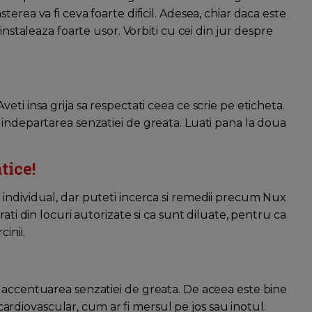
erea va fi ceva foarte dificil. Adesea, chiar daca este
instaleaza foarte usor. Vorbiti cu cei din jur despre
ti insa grija sa respectati ceea ce scrie pe eticheta.
 indepartarea senzatiei de greata. Luati pana la doua
tice!
individual, dar puteti incerca si remedii precum Nux
ati din locuri autorizate si ca sunt diluate, pentru ca
inii.
 accentuarea senzatiei de greata. De aceea este bine
l cardiovascular, cum ar fi mersul pe jos sau inotul.