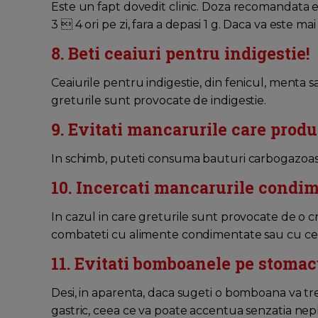
Este un fapt dovedit clinic. Doza recomandata 
3  4 ori pe zi, fara a depasi 1 g. Daca va este mai
8. Beti ceaiuri pentru indigestie!
Ceaiurile pentru indigestie, din fenicul, menta sa
greturile sunt provocate de indigestie.
9. Evitati mancarurile care produ
In schimb, puteti consuma bauturi carbogazoase,
10. Incercati mancarurile condime
In cazul in care greturile sunt provocate de o cr
combateti cu alimente condimentate sau cu ceaiu
11. Evitati bomboanele pe stomacu
Desi, in aparenta, daca sugeti o bomboana va t
gastric, ceea ce va poate accentua senzatia ne