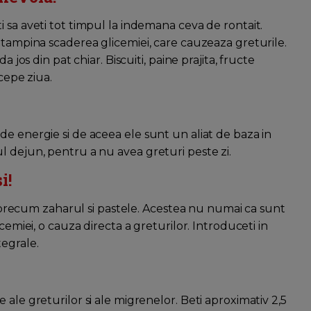
 sa aveti tot timpul la indemana ceva de rontait.
ntampina scaderea glicemiei, care cauzeaza greturile.
 jos din pat chiar. Biscuiti, paine prajita, fructe
ncepe ziua.
e energie si de aceea ele sunt un aliat de baza in
l dejun, pentru a nu avea greturi peste zi.
i!
e, precum zaharul si pastele. Acestea nu numai ca sunt
cemiei, o cauza directa a greturilor. Introduceti in
egrale.
ale greturilor si ale migrenelor. Beti aproximativ 2,5