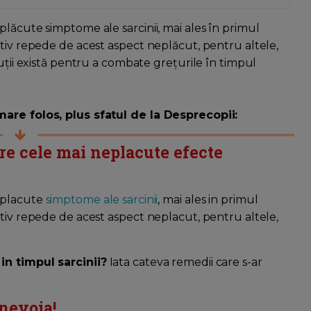
lăcute simptome ale sarcinii, mai ales în primul
ativ repede de acest aspect neplăcut, pentru altele,
luții există pentru a combate grețurile în timpul
mare folos, plus sfatul de la Desprecopii:
tre cele mai neplacute efecte
neplacute
simptome ale sarcinii
, mai ales in primul
ativ repede de acest aspect neplacut, pentru altele,
in timpul sarcinii?
Iata cateva remedii care s-ar
 nevoia!