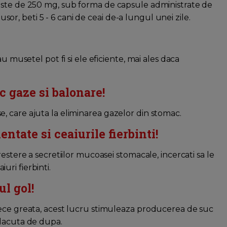
este de 250 mg, sub forma de capsule administrate de
 usor, beti 5 - 6 cani de ceai de-a lungul unei zile.
u musetel pot fi si ele eficiente, mai ales daca
c gaze si balonare!
 care ajuta la eliminarea gazelor din stomac.
ntate si ceaiurile fierbinti!
estere a secretiilor mucoasei stomacale, incercati sa le
ri fierbinti.
l gol!
rece greata, acest lucru stimuleaza producerea de suc
placuta de dupa.