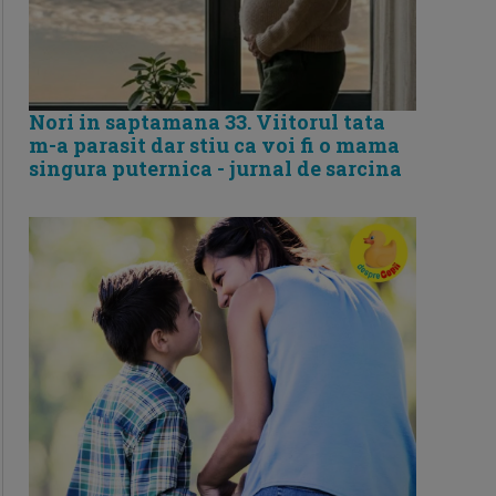
Nori in saptamana 33. Viitorul tata
m-a parasit dar stiu ca voi fi o mama
singura puternica - jurnal de sarcina