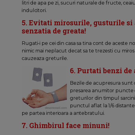
litri de apa pe zi, sucuri naturale de fructe, ceai
indulcitori.
5. Evitati mirosurile, gusturile 
senzatia de greata!
Rugati-i pe cei din casa sa tina cont de aceste noi
nimic mai neplacut decat sa te trezesti cu miros 
cauzeaza greturile.
6. Purtati benzi de
Bezile de acupresura sunt
presarea anumitor puncte din 
greturilor din timpul sarcini
punctul aflat la 1/6 distante
pe partea interioara a antebratului.
7. Ghimbirul face minuni!