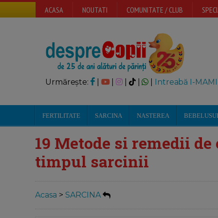
ACASA
NOUTATI
COMUNITATE / CLUB
SPECI
Urmărește:
|
|
|
|
|
Intreabă I-MAMI
FERTILITATE
SARCINA
NASTEREA
BEBELUSU
19 Metode si remedii de 
timpul sarcinii
Acasa
>
SARCINA