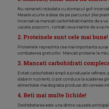
Nu ramaneti niciodata cu stomacul gol! Incercati
Mesele scurte si dese de pe parcursul zilei prei
Incercati sa mancati carbohidrati inainte de a va da
uscate, popcorn... rontaiti ceva inainte de a va i
2. Proteinele sunt cele mai bune!
Proteinele reprezinta cea mai importanta sursa d
combaterea greturilor. Mancati proteine la micu
3. Mancati carbohidrati complecs
Evitati carbohidratii simpli si produsele rafinat
slabe in nutrienti, ci pot conduce la scaderea gli
alimentatie mai degraba produse din cereale int
4. Beti mai multe lichide!
Deshidratarea este una dintre cauzele principale 