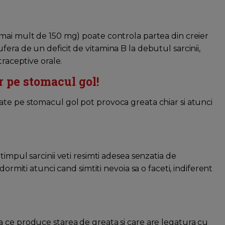
mai mult de 150 mg) poate controla partea din creier
era de un deficit de vitamina B la debutul sarcinii,
traceptive orale.
r pe stomacul gol!
te pe stomacul gol pot provoca greata chiar si atunci
impul sarcinii veti resimti adesea senzatia de
dormiti atunci cand simtiti nevoia sa o faceti, indiferent
 ce produce starea de greata si care are legatura cu