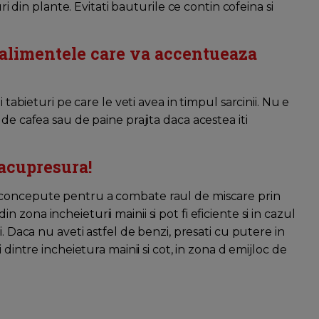
uri din plante. Evitati bauturile ce contin cofeina si
si alimentele care va accentueaza
 tabieturi pe care le veti avea in timpul sarcinii. Nu e
de cafea sau de paine prajita daca acestea iti
 acupresura!
 concepute pentru a combate raul de miscare prin
zona incheieturii mainii si pot fi eficiente si in cazul
i. Daca nu aveti astfel de benzi, presati cu putere in
i dintre incheietura mainii si cot, in zona d emijloc de