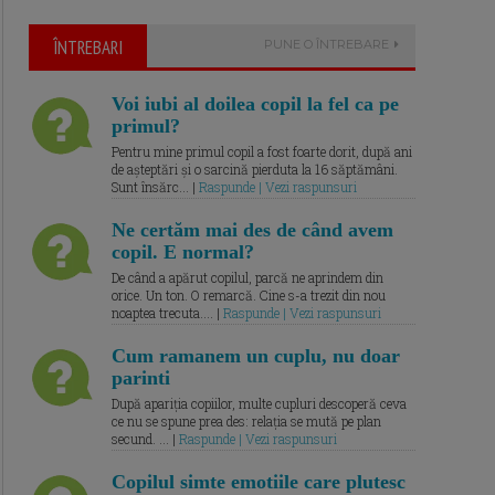
ÎNTREBARI
PUNE O ÎNTREBARE
Voi iubi al doilea copil la fel ca pe
primul?
Pentru mine primul copil a fost foarte dorit, după ani
de așteptări și o sarcină pierduta la 16 săptămâni.
Sunt însărc... |
Raspunde | Vezi raspunsuri
Ne certăm mai des de când avem
copil. E normal?
De când a apărut copilul, parcă ne aprindem din
orice. Un ton. O remarcă. Cine s-a trezit din nou
noaptea trecuta.... |
Raspunde | Vezi raspunsuri
Cum ramanem un cuplu, nu doar
parinti
După apariția copiilor, multe cupluri descoperă ceva
ce nu se spune prea des: relația se mută pe plan
secund. ... |
Raspunde | Vezi raspunsuri
Copilul simte emotiile care plutesc