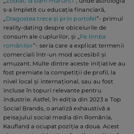
„
Zodiac la bani mărunți
”, unde astrologia
s-a împletit cu educația financiară,
„
Dragostea trece și prin portofel
”- primul
reality-dating despre obiceiurile de
consum ale cuplurilor, și „
Pe limba
românilor
”- seria care a explicat termenii
comerciali într-un mod accesibil și
amuzant. Multe dintre aceste inițiative au
fost premiate la competiții de profil, la
nivel local și internațional, sau au fost
incluse în topuri relevante pentru
industrie. Astfel, în ediția din 2023 a Top
Social Brands, o analiză exhaustivă a
peisajului social media din România,
Kaufland a ocupat poziția a doua. Acest