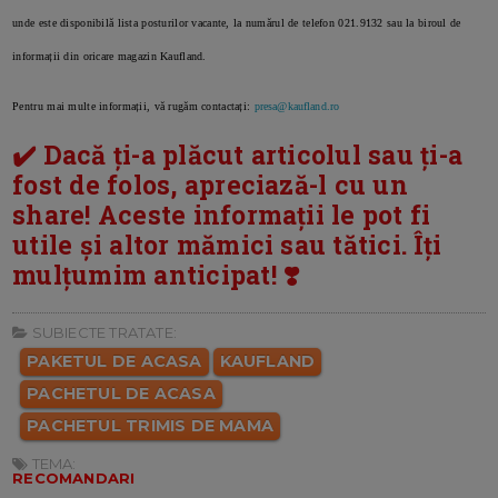
unde este disponibilă lista posturilor vacante, la numărul de telefon 021.9132 sau la biroul de
informații din oricare magazin Kaufland.
Pentru mai multe informații, vă rugăm contactați:
presa@kaufland.ro
✔️ Dacă ți-a plăcut articolul sau ți-a
fost de folos, apreciază-l cu un
share! Aceste informații le pot fi
utile și altor mămici sau tătici. Îți
mulțumim anticipat! ❣️
SUBIECTE TRATATE:
PAKETUL DE ACASA
KAUFLAND
PACHETUL DE ACASA
PACHETUL TRIMIS DE MAMA
TEMA:
RECOMANDARI