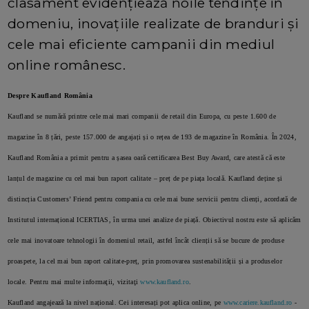
clasament evidențiează noile tendințe în
domeniu, inovațiile realizate de branduri și
cele mai eficiente campanii din mediul
online românesc.
Despre Kaufland România
Kaufland se numără printre cele mai mari companii de retail din Europa, cu peste 1.600 de
magazine în 8 țări, peste 157.000 de angajați și o rețea de 193 de magazine în România. În 2024,
Kaufland România a primit pentru a șasea oară certificarea Best Buy Award, care atestă că este
lanțul de magazine cu cel mai bun raport calitate – preț de pe piața locală. Kaufland deține și
distincția Customers’ Friend pentru compania cu cele mai bune servicii pentru clienți, acordată de
Institutul internațional ICERTIAS, în urma unei analize de piață. Obiectivul nostru este să aplicăm
cele mai inovatoare tehnologii în domeniul retail, astfel încât clienții să se bucure de produse
proaspete, la cel mai bun raport calitate-preț, prin promovarea sustenabilității și a produselor
locale. Pentru mai multe informaţii, vizitaţi
www.kaufland.ro
.
Kaufland angajează la nivel național. Cei interesați pot aplica online, pe
www.cariere.kaufland.ro
-