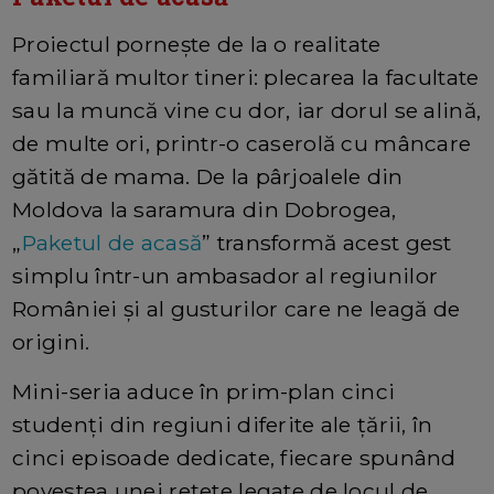
Proiectul pornește de la o realitate
familiară multor tineri: plecarea la facultate
sau la muncă vine cu dor, iar dorul se alină,
de multe ori, printr-o caserolă cu mâncare
gătită de mama. De la pârjoalele din
Moldova la saramura din Dobrogea,
„
Paketul de acasă
” transformă acest gest
simplu într-un ambasador al regiunilor
României și al gusturilor care ne leagă de
origini.
Mini-seria aduce în prim-plan cinci
studenți din regiuni diferite ale țării, în
cinci episoade dedicate, fiecare spunând
povestea unei rețete legate de locul de