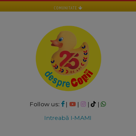
COMUNITATE
Follow us:
|
|
|
|
Intreabă I-MAMI