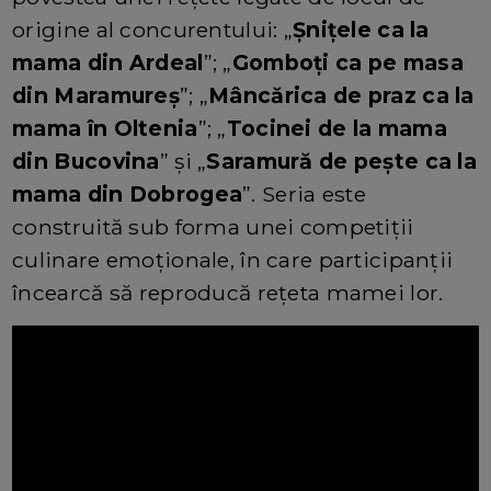
origine al concurentului: „
Șnițele ca la
mama din Ardeal
”; „
Gomboți ca pe masa
din Maramureș
”; „
Mâncărica de praz ca la
mama în Oltenia
”; „
Tocinei de la mama
din Bucovina
” și „
Saramură de pește ca la
mama din Dobrogea
”. Seria este
construită sub forma unei competiții
culinare emoționale, în care participanții
încearcă să reproducă rețeta mamei lor.