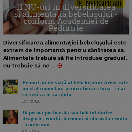
11 NU-uri in diversificarea
și alimentația bebelușului -
conform Academiei de
Pediatrie
16/7/2026
AUTOR: EDITOR DC.
Diversificarea alimentației bebelușului este
extrem de importantă pentru sănătatea sa.
Alimentele trebuie să fie introduse gradual,
nu trebuie să ne
...
Primul an de viață al bebelușului: Avem cate
un sfat important pentru fiecare luna - si ai
sa vezi ca te va ajuta
10/7/2026
Depresia postnatala sau baletul dintre
dragoste, emotii, hormoni si oboseala crunta
- confesiuni
9/6/2026