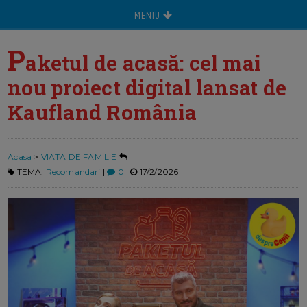
MENIU
P
aketul de acasă: cel mai
nou proiect digital lansat de
Kaufland România
Acasa
>
VIATA DE FAMILIE
TEMA:
Recomandari
|
0
|
17/2/2026