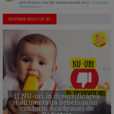
peste 38 de ani, ce ați ales: nașterea naturală sau p... |
Raspunde |
Vezi raspunsuri
PROPUNERI REDACTOR SEF
11 NU-uri in diversificarea
și alimentația bebelușului -
conform Academiei de