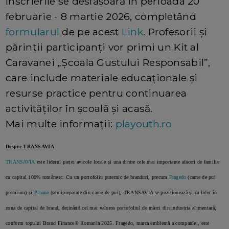
Înscrierile se desfășoară în perioada 20
februarie - 8 martie 2026, completând
formularul
de pe acest
Link
. Profesorii și
părinții participanți vor primi un Kit al
Caravanei „Școala Gustului Responsabil”,
care include materiale educaționale și
resurse practice pentru continuarea
activităților în școală și acasă.
Mai multe informații:
playouth.ro
Despre TRANSAVIA
TRANSAVIA
este liderul pieței avicole locale și una dintre cele mai importante afaceri de familie
cu capital 100% românesc. Cu un portofoliu puternic de branduri, precum
Fragedo
(carne de pui
premium) și
Papane
(semipreparate din carne de pui), TRANSAVIA se poziționează și ca lider în
zona de capital de brand, deținând cel mai valoros portofoliul de mărci din industria alimentară,
conform topului Brand Finance® Romania 2025. Fragedo, marca emblemă a companiei, este