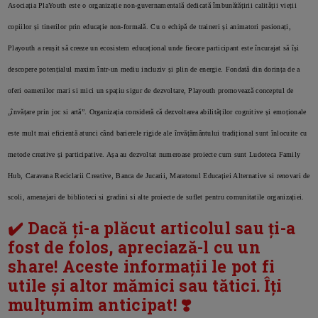
Asociația PlaYouth este o organizație non-guvernamentală dedicată îmbunătățirii calității vieții
copiilor și tinerilor prin educație non-formală. Cu o echipă de traineri și animatori pasionați,
Playouth a reușit să creeze un ecosistem educațional unde fiecare participant este încurajat să își
descopere potențialul maxim într-un mediu incluziv și plin de energie. Fondată din dorința de a
oferi oamenilor mari si mici un spațiu sigur de dezvoltare, Playouth promovează conceptul de
„învățare prin joc si artă”. Organizația consideră că dezvoltarea abilităților cognitive și emoționale
este mult mai eficientă atunci când barierele rigide ale învățământului tradițional sunt înlocuite cu
metode creative și participative. Așa au dezvoltat numeroase proiecte cum sunt Ludoteca Family
Hub, Caravana Reciclarii Creative, Banca de Jucarii, Maratonul Educației Alternative si renovari de
scoli, amenajari de biblioteci si gradini si alte proiecte de suflet pentru comunitatile organizației.
✔️ Dacă ți-a plăcut articolul sau ți-a
fost de folos, apreciază-l cu un
share! Aceste informații le pot fi
utile și altor mămici sau tătici. Îți
mulțumim anticipat! ❣️