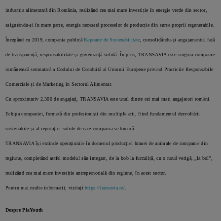
industria alimentară din România, realizând cea mai mare investiție în energie verde din sector,
asigurându-și în mare parte, energia necesară proceselor de producție din surse proprii regenerabile.
Începând cu 2019, compania publică
Rapoarte de Sustenabilitate
, consolidându-și angajamentul față
de transparență, responsabilitate și guvernanță solidă. În plus, TRANSAVIA este singura companie
românească semnatară a Codului de Conduită al Uniunii Europene privind Practicile Responsabile
Comerciale și de Marketing în Sectorul Alimentar.
Cu aproximativ 2.300 de angajați, TRANSAVIA este unul dintre cei mai mari angajatori români.
Echipa companiei, formată din profesioniști din multiple arii, fiind fundamentul dezvoltării
sustenabile și al reputației solide de care compania se bucură.
TRANSAVIA își extinde operațiunile în domenul producției hranei de animale de companie din
regiune, completând astfel modelul său integrat, de la bob la furculiță, cu o nouă verigă, „la bol”,
realizând cea mai mare investiție antreprenorială din regiune, în acest sector.
Pentru mai multe informații, vizitați
https://transavia.ro/
.
Despre PlaYouth