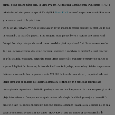
primul brand din România care, în urma evaluării Consiliului Român pentru Publicitate (RAC) a
primit dreptul de a purta pe spotul TV sigiliul
Marca Etică
, ce atestă respectarea principiilor etice
și a bunelor practici de publicitate.
De 35 de ani, TRANSAVIA se diferențiază printr-un model de afacere complet integrat „de la bob
la furculiță”, cu facilități proprii, fiind singurul mare producător din regiune care controlează
întregul lanț de producție, de la cultivarea cerealelor până la produsul finit livrat consumatorilor.
Toți puii provin exclusiv din fermele proprii (reproducție, incubație și creștere) și sunt procesați
doar în facilitățile deținute, asigurând trasabilitate completă și standarde constante de calitate și
siguranță deplină. În fiecare an, în fermele localizate în 8 județe, abatoarele și fabrica de procesare
deținute, afacerea de familie produce peste 120.000 de tone de carne de pui, respectând cele mai
înalte standarde de calitate și siguranță alimentară, confirmate prin certificări prestigioase
internaționale. Aproximativ 30% din producție este destinată exportului în state europene și pe alte
piețe internaționale. Compania a integrat constant tehnologie de ultimă generație și inovații în
procesele sale, folosind echipamente moderne pentru a optimiza trasabilitatea, a reduce risipa și a
garanta consistența produselor. De altfel, TRANSAVIA este un pionier al sustenabilității în