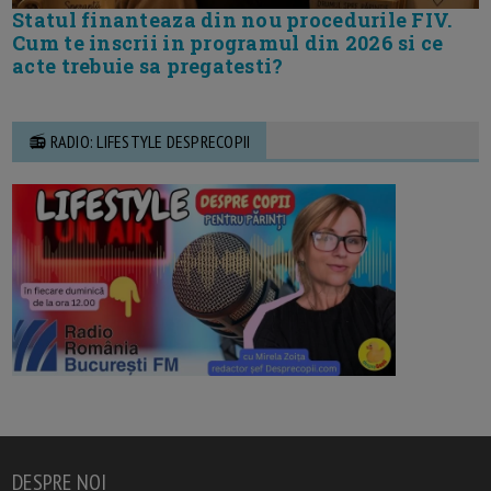
Statul finanteaza din nou procedurile FIV.
Cum te inscrii in programul din 2026 si ce
acte trebuie sa pregatesti?
📻 RADIO: LIFESTYLE DESPRECOPII
DESPRE NOI