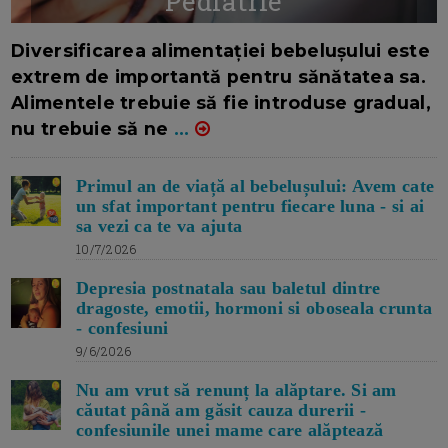
Pediatrie
16/7/2026
AUTOR: EDITOR DC.
Diversificarea alimentației bebelușului este
extrem de importantă pentru sănătatea sa.
Alimentele trebuie să fie introduse gradual,
nu trebuie să ne
...
Primul an de viață al bebelușului: Avem cate
un sfat important pentru fiecare luna - si ai
sa vezi ca te va ajuta
10/7/2026
Depresia postnatala sau baletul dintre
dragoste, emotii, hormoni si oboseala crunta
- confesiuni
9/6/2026
Nu am vrut să renunț la alăptare. Si am
căutat până am găsit cauza durerii -
confesiunile unei mame care alăptează