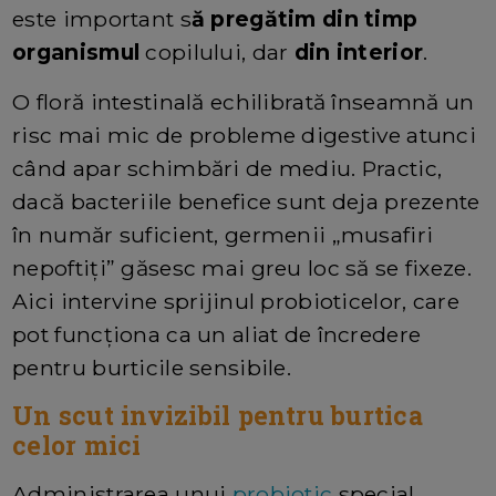
este important s
ă pregătim din timp
organismul
copilului, dar
din interior
.
O floră intestinală echilibrată înseamnă un
risc mai mic de probleme digestive atunci
când apar schimbări de mediu. Practic,
dacă bacteriile benefice sunt deja prezente
în număr suficient, germenii „musafiri
nepoftiți” găsesc mai greu loc să se fixeze.
Aici intervine sprijinul probioticelor, care
pot funcționa ca un aliat de încredere
pentru burticile sensibile.
Un scut invizibil pentru burtica
celor mici
Administrarea unui
probiotic
special