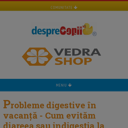
COMUNITATE
MENIU
P
robleme digestive în
vacanță - Cum evităm
diareea sau indigestia la