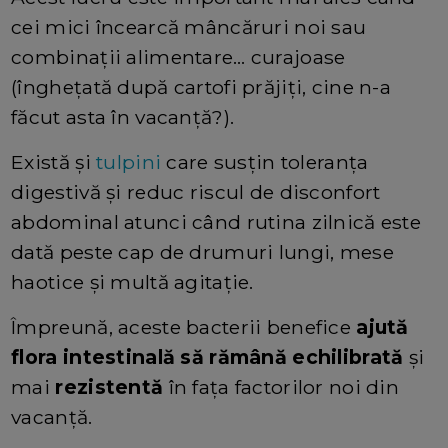
cei mici încearcă mâncăruri noi sau
combinații alimentare… curajoase
(înghețată după cartofi prăjiți, cine n-a
făcut asta în vacanță?).
Există și
tulpini
care susțin toleranța
digestivă și reduc riscul de disconfort
abdominal atunci când rutina zilnică este
dată peste cap de drumuri lungi, mese
haotice și multă agitație.
Împreună, aceste bacterii benefice
ajută
flora intestinală să rămână echilibrată
și
mai
rezistentă
în fața factorilor noi din
vacanță.