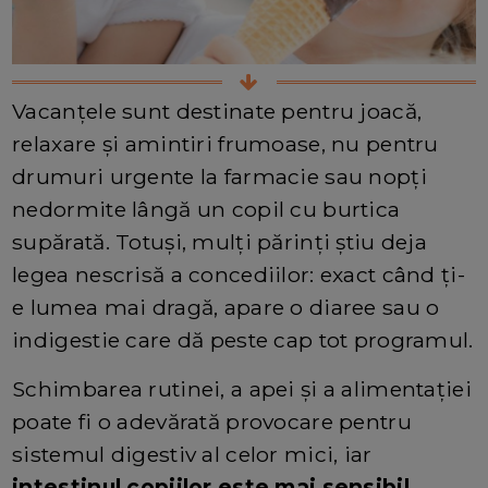
Vacanțele sunt destinate pentru joacă,
relaxare și amintiri frumoase, nu pentru
drumuri urgente la farmacie sau nopți
nedormite lângă un copil cu burtica
supărată. Totuși, mulți părinți știu deja
legea nescrisă a concediilor: exact când ți-
e lumea mai dragă, apare o diaree sau o
indigestie care dă peste cap tot programul.
Schimbarea rutinei, a apei și a alimentației
poate fi o adevărată provocare pentru
sistemul digestiv al celor mici, iar
intestinul copiilor este mai sensibil