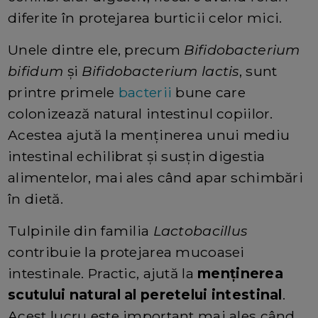
diferite în protejarea burticii celor mici.
Unele dintre ele, precum
Bifidobacterium
bifidum
și
Bifidobacterium lactis
, sunt
printre primele
bacterii
bune care
colonizează natural intestinul copiilor.
Acestea ajută la menținerea unui mediu
intestinal echilibrat și susțin digestia
alimentelor, mai ales când apar schimbări
în dietă.
Tulpinile din familia
Lactobacillus
contribuie la protejarea mucoasei
intestinale. Practic, ajută la
menținerea
scutului natural al peretelui intestinal
.
Acest lucru este important mai ales când