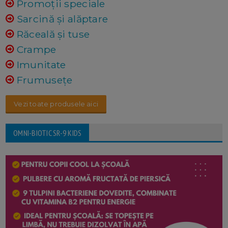
Promoții speciale
Sarcină și alăptare
Răceală și tuse
Crampe
Imunitate
Frumusețe
Vezi toate produsele aici
OMNI-BIOTIC SR-9 KIDS