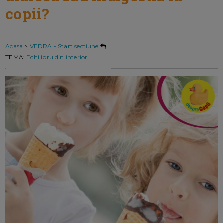
copii?
Acasa
>
VEDRA - Start sectiune
TEMA:
Echilibru din interior