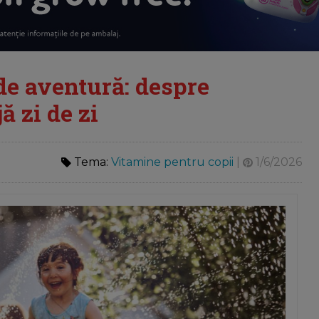
de aventură: despre
ă zi de zi
Tema:
Vitamine pentru copii
|
1/6/2026