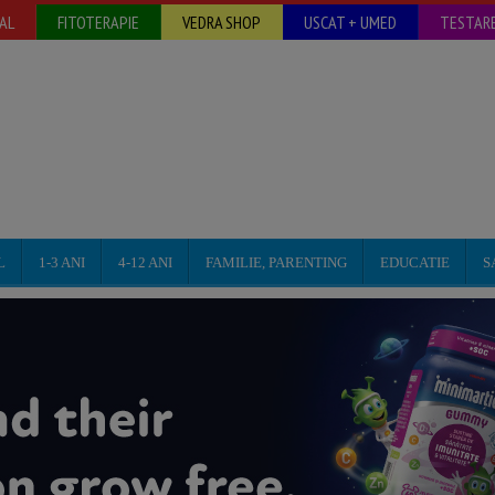
AL
FITOTERAPIE
VEDRA SHOP
USCAT + UMED
TESTARE
L
1-3 ANI
4-12 ANI
FAMILIE, PARENTING
EDUCATIE
S