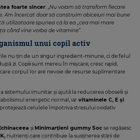
ea foarte sincer
: „
Nu voiam să transform fiecare
se. Am încercat doar să construim obiceiuri mai bune
Altă utilizatoare spunea că la ea „cea mai mare
eața când vine vorba de vitamine
”.
rganismul unui copil activ
ile nu țin de un singur ingredient-minune, ci de felul
după zi. Copiii sunt mereu în mișcare, cresc rapid,
 care corpul lor are nevoie de resurse suplimentare
 sistemului imunitar și ajută la reducerea oboselii și
abolismul energetic normal, iar
vitaminele C, E și
rotejează celulele împotriva stresului oxidativ
Echinaceea
și
Minimarțieni gummy Soc
se regăsesc
 K,
nutrienți care contribuie la susținerea stării de