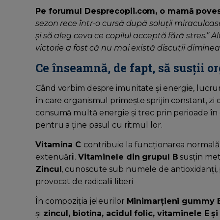
Pe forumul Desprecopii.com, o mamă povest
sezon rece într-o cursă după soluții miraculoa
și să aleg ceva ce copilul acceptă fără stres.” 
victorie a fost că nu mai există discuții dimin
Ce înseamnă, de fapt, să susții o
Când vorbim despre imunitate și energie, lucrur
în care organismul primește sprijin constant, zi 
consumă multă energie și trec prin perioade în
pentru a ține pasul cu ritmul lor.
Vitamina C
contribuie la funcționarea normală a
extenuării.
Vitaminele din grupul B
susțin met
Zincul
, cunoscute sub numele de antioxidanți, p
provocat de radicalii liberi
În compoziția jeleurilor
Minimarțieni gummy 
și
zincul, biotina, acidul folic, vitaminele E și