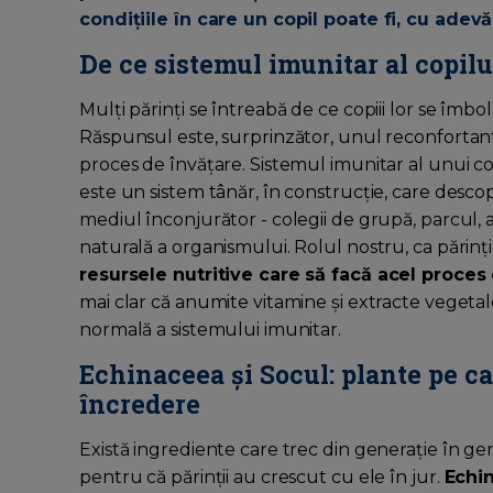
condițiile în care un copil poate fi, cu adevăr
De ce sistemul imunitar al copilu
Mulți părinți se întreabă de ce copiii lor se îmbol
Răspunsul este, surprinzător, unul reconfortant:
proces de învățare. Sistemul imunitar al unui co
este un sistem tânăr, în construcție, care desco
mediul înconjurător - colegii de grupă, parcul, 
naturală a organismului. Rolul nostru, ca părinți,
resursele nutritive care să facă acel proces
mai clar că anumite vitamine și extracte vegeta
normală a sistemului imunitar.
Echinaceea și Socul: plante pe ca
încredere
Există ingrediente care trec din generație în g
pentru că părinții au crescut cu ele în jur.
Echi