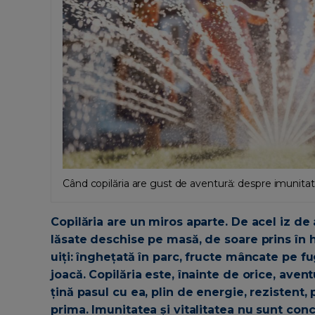
Când copilăria are gust de aventură: despre imunitate,
Copilăria are un miros aparte. De acel iz d
lăsate deschise pe masă, de soare prins în h
uiți: înghețată în parc, fructe mâncate pe fug
joacă. Copilăria este, înainte de orice, aven
țină pasul cu ea, plin de energie, rezistent, 
prima. Imunitatea și vitalitatea nu sunt con