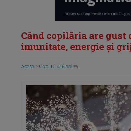
Când copilăria are gust 
imunitate, energie și grij
Acasa
>
Copilul 4-6 ani