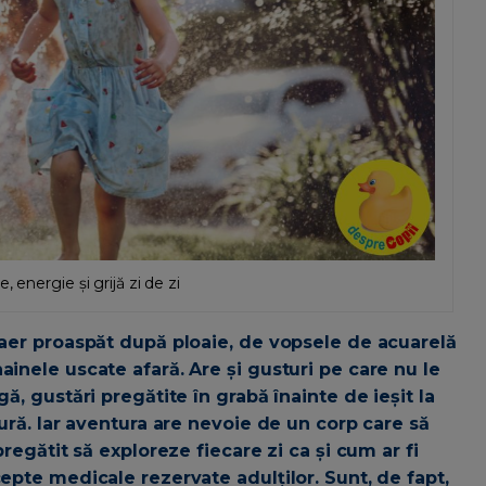
 energie și grijă zi de zi
e aer proaspăt după ploaie, de vopsele de acuarelă
ainele uscate afară. Are și gusturi pe care nu le
ă, gustări pregătite în grabă înainte de ieșit la
tură. Iar aventura are nevoie de un corp care să
pregătit să exploreze fiecare zi ca și cum ar fi
cepte medicale rezervate adulților. Sunt, de fapt,