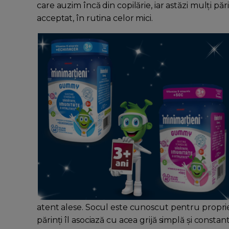
care auzim încă din copilărie, iar astăzi mulți pă
acceptat, în rutina celor mici.
atent alese. Socul este cunoscut pentru propriet
părinți îl asociază cu acea grijă simplă și constan