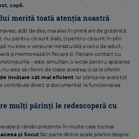
at, copil.
lui merită toată atenția noastră
năvesc atât de des, mai ales în primii ani de grădiniță.
 nu pentru că sunt slabi, ci pentru că sunt în plin
pil nu este o versiune miniaturală a celui de adult,
peră și memorează în fiecare zi. Fiecare contact cu
anotimpurile - este, simultan, o lecție pentru apărarea
 nu este să-i ferim de toate acestea, ci să le oferim
 de învățare cât mai eficient
. Iar știința ne arată tot
le contribuie direct și documentat la funcționarea
re mulți părinți le redescoperă cu
enerație și rămân prezente în multe case tocmai
naceea și Socul
fac parte dintre acele plante despre