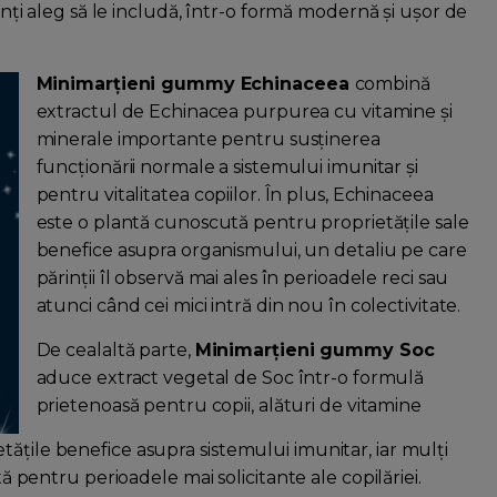
rinți aleg să le includă, într-o formă modernă și ușor de
Minimarțieni gummy Echinaceea
combină
extractul de Echinacea purpurea cu vitamine și
minerale importante pentru susținerea
funcționării normale a sistemului imunitar și
pentru vitalitatea copiilor. În plus, Echinaceea
este o plantă cunoscută pentru proprietățile sale
benefice asupra organismului, un detaliu pe care
părinții îl observă mai ales în perioadele reci sau
atunci când cei mici intră din nou în colectivitate.
De cealaltă parte,
Minimarțieni gummy Soc
aduce extract vegetal de Soc într-o formulă
prietenoasă pentru copii, alături de vitamine
ățile benefice asupra sistemului imunitar, iar mulți
tă pentru perioadele mai solicitante ale copilăriei.