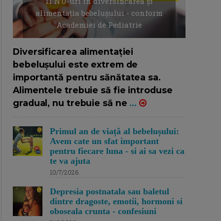
11 NU-uri in diversificarea și
alimentația bebelușului - conform
Academiei de Pediatrie
16/7/2026
AUTOR: EDITOR DC.
Diversificarea alimentației
bebelușului este extrem de
importantă pentru sănătatea sa.
Alimentele trebuie să fie introduse
gradual, nu trebuie să ne
...
Primul an de viață al bebelușului:
Avem cate un sfat important
pentru fiecare luna - si ai sa vezi ca
te va ajuta
10/7/2026
Depresia postnatala sau baletul
dintre dragoste, emotii, hormoni si
oboseala crunta - confesiuni