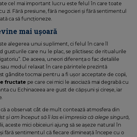
poate cel mai important lucru este felul în care toate
 cu zi. Fără presiune, fără negocieri și fără sentimentul
cată ca să funcționeze.
devine mai ușoară
ste alegerea unui supliment, ci felul în care îl
d gusturile care nu le plac, se plictisesc de ritualurile
gatoriu”. De aceea, uneori diferența o fac detaliile
r sau modul relaxat în care părintele prezintă
st gândite tocmai pentru a fi ușor acceptate de copii,
e fructate
pe care cei mici le asociază mai degrabă cu
ianta cu Echinaceea are gust de căpșuni și cireșe, iar
e.
ă a observat cât de mult contează atmosfera din
t și am început să îi las ei impresia că alege singură,
lii, aceste mici obiceiuri ajung să se așeze natural în
s și fără sentimentul că fiecare dimineață începe cu o