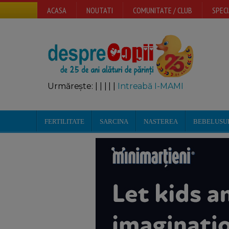
ACASA
NOUTATI
COMUNITATE / CLUB
SPECI
Urmărește:
|
|
|
|
|
Intreabă I-MAMI
FERTILITATE
SARCINA
NASTEREA
BEBELUSU