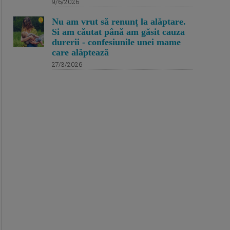
9/6/2026
Nu am vrut să renunț la alăptare.
Si am căutat până am găsit cauza
durerii - confesiunile unei mame
care alăptează
27/3/2026