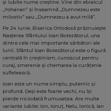
și iubite nume creștine. Vine din ebraicul
„Yohanan” și înseamnă „Dumnezeu este
milostiv” sau „Dumnezeu a avut milă”.
Pe 24 iunie, Biserica Ortodoxă prăznuiește
Nașterea Sfântului Ioan Botezătorul, una
dintre cele mai importante sărbători ale
lunii. Sfântul Ioan Botezătorul este o figură
centrală în creștinism, cunoscut pentru
curaj, smerenie și chemarea la curățenie
sufletească.
Ioan este un nume simplu, puternic și
profund. Deși este foarte vechi, nu își
pierde niciodată frumusețea. Are multe
variante iubite: Ion, Ionuț, Nelu, Ionică, Ian