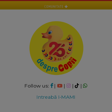
COMUNITATE
Follow us:
|
|
|
|
Intreabă I-MAMI