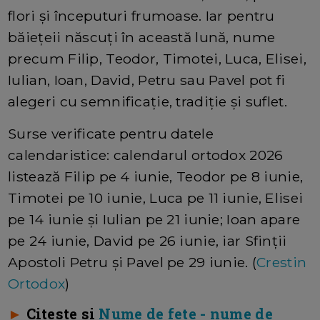
flori și începuturi frumoase. Iar pentru
băiețeii născuți în această lună, nume
precum Filip, Teodor, Timotei, Luca, Elisei,
Iulian, Ioan, David, Petru sau Pavel pot fi
alegeri cu semnificație, tradiție și suflet.
Surse verificate pentru datele
calendaristice: calendarul ortodox 2026
listează Filip pe 4 iunie, Teodor pe 8 iunie,
Timotei pe 10 iunie, Luca pe 11 iunie, Elisei
pe 14 iunie și Iulian pe 21 iunie; Ioan apare
pe 24 iunie, David pe 26 iunie, iar Sfinții
Apostoli Petru și Pavel pe 29 iunie. (
Crestin
Ortodox
)
►
Citeste si
Nume de fete - nume de