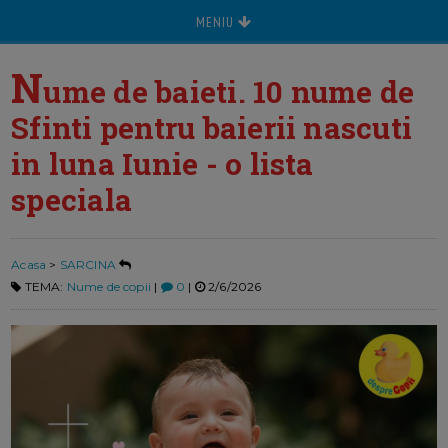
MENIU
N
ume de baieti. 10 nume de
Sfinti pentru baierii nascuti
in luna Iunie - o lista
speciala
Acasa
>
SARCINA
TEMA:
Nume de copii
|
0
|
2/6/2026