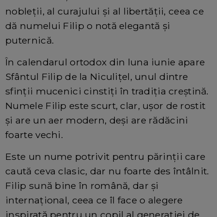
nobleții, al curajului și al libertății, ceea ce
dă numelui Filip o notă elegantă și
puternică.
În calendarul ortodox din luna iunie apare
Sfântul Filip de la Niculițel, unul dintre
sfinții mucenici cinstiți în tradiția creștină.
Numele Filip este scurt, clar, ușor de rostit
și are un aer modern, deși are rădăcini
foarte vechi.
Este un nume potrivit pentru părinții care
caută ceva clasic, dar nu foarte des întâlnit.
Filip sună bine în română, dar și
internațional, ceea ce îl face o alegere
inspirată pentru un copil al generației de