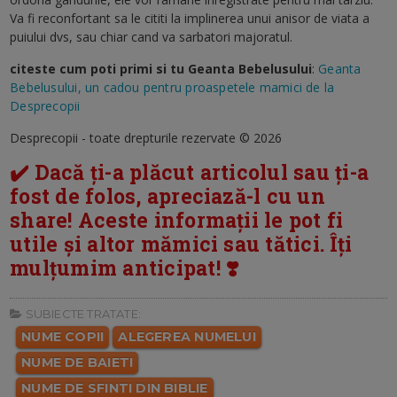
Va fi reconfortant sa le cititi la implinerea unui anisor de viata a
puiului dvs, sau chiar cand va sarbatori majoratul.
citeste cum poti primi si tu Geanta Bebelusului
:
Geanta
Bebelusului, un cadou pentru proaspetele mamici de la
Desprecopii
Desprecopii - toate drepturile rezervate © 2026
✔️ Dacă ți-a plăcut articolul sau ți-a
fost de folos, apreciază-l cu un
share! Aceste informații le pot fi
utile și altor mămici sau tătici. Îți
mulțumim anticipat! ❣️
SUBIECTE TRATATE:
NUME COPII
ALEGEREA NUMELUI
NUME DE BAIETI
NUME DE SFINTI DIN BIBLIE