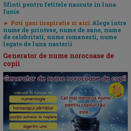
Sfinti pentru fetitele nascute in luna
Iunie
► Poti gasi inspiratie si aici
Alege intre
nume de printese, nume de zane, nume
de celebritati, nume romanesti, nume
legate de luna nasterii
Generator de nume norocoase de
copii