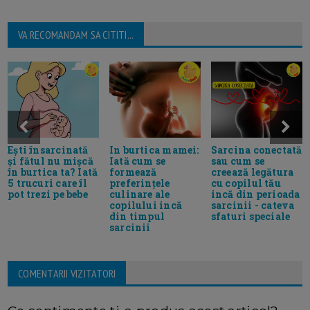
VA RECOMANDAM SA CITITI...
Ești însarcinată
Sarcina conectată
In burtica mamei:
și fătul nu mișcă
sau cum se
Iată cum se
în burtica ta? Iată
creează legătura
formează
5 trucuri care îl
cu copilul tău
preferințele
pot trezi pe bebe
incă din perioada
culinare ale
sarcinii - cateva
copilului incă
sfaturi speciale
din timpul
sarcinii
COMENTARII VIZITATORI