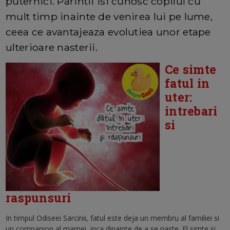
puternici. Parintii isi cunosc copilul cu
mult timp inainte de venirea lui pe lume,
ceea ce avantajeaza evolutiea unor etape
ulterioare nasterii.
Ce simte
fatul in
uter:
intrebari
si
raspunsuri
In timpul Odiseei Sarcinii, fatul este deja un membru al familiei si
un companion al mamei, inca dinainte de a se naste. El simte si