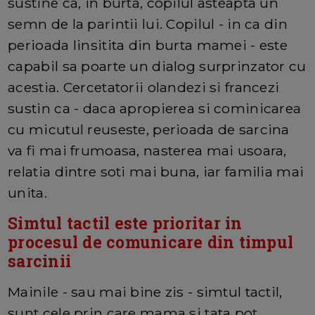
sustine ca, in burta, copilul asteapta un
semn de la parintii lui. Copilul - in ca din
perioada linsitita din burta mamei - este
capabil sa poarte un dialog surprinzator cu
acestia. Cercetatorii olandezi si francezi
sustin ca - daca apropierea si cominicarea
cu micutul reuseste, perioada de sarcina
va fi mai frumoasa, nasterea mai usoara,
relatia dintre soti mai buna, iar familia mai
unita.
Simtul tactil este prioritar in
procesul de comunicare din timpul
sarcinii
Mainile - sau mai bine zis - simtul tactil,
sunt cele prin care mama si tata pot