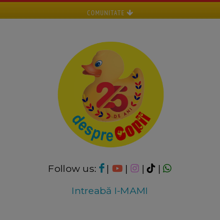
COMUNITATE
Follow us:
|
|
|
|
Intreabă I-MAMI