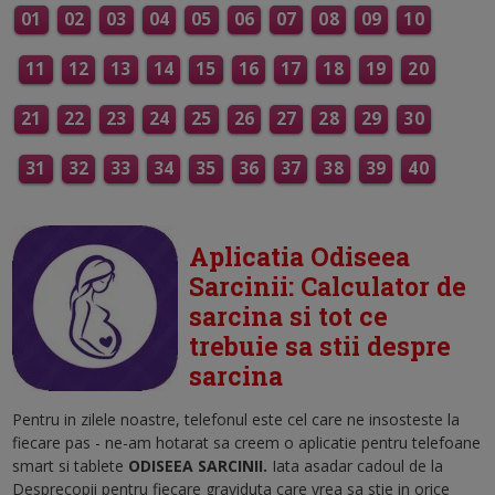
01
02
03
04
05
06
07
08
09
10
11
12
13
14
15
16
17
18
19
20
21
22
23
24
25
26
27
28
29
30
31
32
33
34
35
36
37
38
39
40
Aplicatia Odiseea
Sarcinii: Calculator de
sarcina si tot ce
trebuie sa stii despre
sarcina
Pentru in zilele noastre, telefonul este cel care ne insosteste la
fiecare pas - ne-am hotarat sa creem o aplicatie pentru telefoane
smart si tablete
ODISEEA SARCINII.
Iata asadar cadoul de la
Desprecopii pentru fiecare graviduta care vrea sa stie in orice