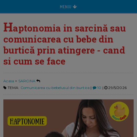
MENIU
H
aptonomia in sarcină sau
comunicarea cu bebe din
burtică prin atingere - cand
si cum se face
Acasa
>
SARCINA
TEMA:
Comunicarea cu bebelusul din burtica
|
10
|
29/5/2026