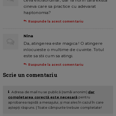
ceva extraordinar, dar la noi in tara exista
cineva care sa practice cu adevarat
haptonomia?
Raspunde la acest comentariu
Nina
Da, atingerea este magica ! O atingere
inlocuieste o multime de cuvinte. Totul
este sa stii cum sa atingi.
Raspunde la acest comentariu
Scrie un comentariu
Adresa de mail nu se publică (ramâi anonim)
dar
completarea corectă este necesară
pentru
aprobarea rapidă a mesajului, și mai ales în cazul în care
aștepți răspuns. | Toate câmpurile trebuie completate!