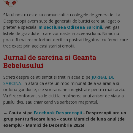
Sfatul nostru este sa comunicati cu colegele de generatie. La
Desprecopii avem sute de generatii de burtici care au legat o
prietenie speciala.
In sectiunea Odiseea Sarcinii,
veti gasi
listele de gravidute - care vor naste in aceeasi luna. Nimic nu
poate fi mai reconfortant decit sa pastrati legatura cu femei care
trec exact prin aceleasi stari si emotii.
Jurnal de sarcina si Geanta
Bebelusului
Scrieti despre ce ati simtit si trait in acea zi pe
JURNAL DE
SARCINA.
In afara ca este un mod minunat de a va aranja si
ordona gandurile, ele vor ramane inregistrate pentru mai tarziu.
Va fi reconfortant sa le cititi la implinerea unui anisor de viata a
puiului dvs, sau chiar cand va sarbatori majoratul.
→ Cauta si pe
Facebook Desprecopii
- Desprecopii are un
grup pentru fiecare luna - cauta Mamici de luna anul (de
exemplu - Mamici de Decembrie 2026)