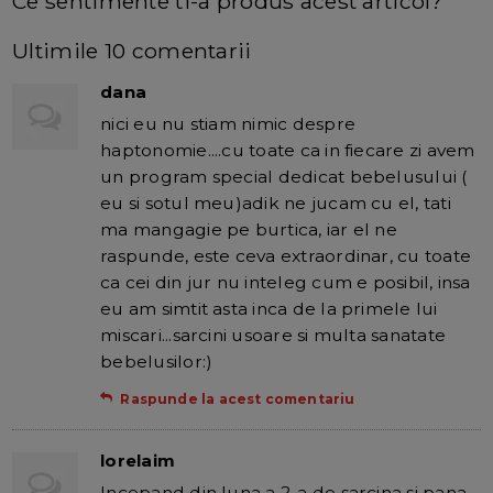
Ce sentimente ti-a produs acest articol?
Ultimile 10 comentarii
dana
nici eu nu stiam nimic despre
haptonomie....cu toate ca in fiecare zi avem
un program special dedicat bebelusului (
eu si sotul meu)adik ne jucam cu el, tati
ma mangagie pe burtica, iar el ne
raspunde, este ceva extraordinar, cu toate
ca cei din jur nu inteleg cum e posibil, insa
eu am simtit asta inca de la primele lui
miscari...sarcini usoare si multa sanatate
bebelusilor:)
Raspunde la acest comentariu
lorelaim
Incepand din luna a 2-a de sarcina si pana