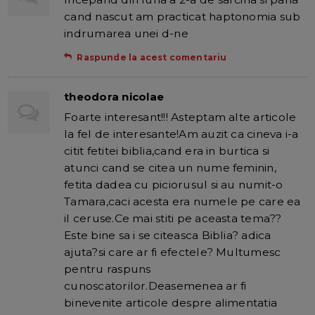
cand nascut am practicat haptonomia sub
indrumarea unei d-ne
Raspunde la acest comentariu
theodora nicolae
Foarte interesant!!! Asteptam alte articole
la fel de interesante!Am auzit ca cineva i-a
citit fetitei biblia,cand era in burtica si
atunci cand se citea un nume feminin,
fetita dadea cu piciorusul si au numit-o
Tamara,caci acesta era numele pe care ea
il ceruse.Ce mai stiti pe aceasta tema??
Este bine sa i se citeasca Biblia? adica
ajuta?si care ar fi efectele? Multumesc
pentru raspuns
cunoscatorilor.Deasemenea ar fi
binevenite articole despre alimentatia