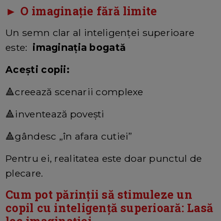
► O imaginație fără limite
Un semn clar al inteligenței superioare
este:
imaginația bogată
Acești copii:
🔺creează scenarii complexe
🔺inventează povești
🔺gândesc „în afara cutiei”
Pentru ei, realitatea este doar punctul de
plecare.
Cum pot părinții să stimuleze un
copil cu inteligență superioară: Lasă