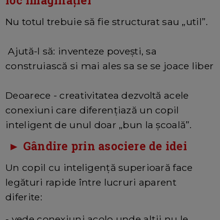
loc imaginației
Nu totul trebuie să fie structurat sau „util”.
Ajută-l să: inventeze povești, sa
construiască si mai ales sa se se joace liber
Deoarece - creativitatea dezvoltă acele
conexiuni care diferențiază un copil
inteligent de unul doar „bun la școală”.
► Gândire prin asociere de idei
Un copil cu inteligență superioară face
legături rapide între lucruri aparent
diferite:
- vede conexiuni acolo unde alții nu le