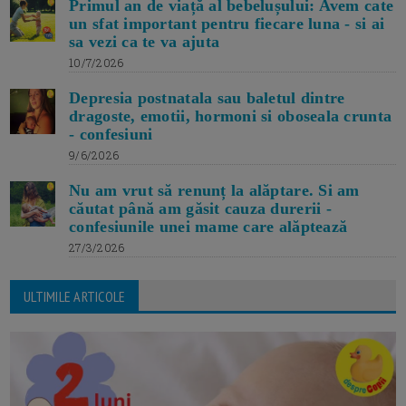
Primul an de viață al bebelușului: Avem cate
un sfat important pentru fiecare luna - si ai
sa vezi ca te va ajuta
10/7/2026
Depresia postnatala sau baletul dintre
dragoste, emotii, hormoni si oboseala crunta
- confesiuni
9/6/2026
Nu am vrut să renunț la alăptare. Si am
căutat până am găsit cauza durerii -
confesiunile unei mame care alăptează
27/3/2026
ULTIMILE ARTICOLE