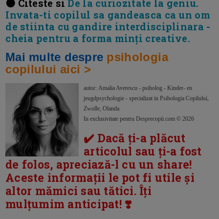
🟠 Citeste si
De la curiozitate la geniu.
Invata-ti copilul sa gandeasca ca un om
de stiinta cu gandire interdisciplinara -
cheia pentru a forma minți creative.
Mai multe despre
psihologia
copilului aici >
autor: Amalia Averescu - psiholog - Kinder- en
jeugdpsychologie - specializat in Psihologia Copilului,
Zwolle, Olanda.
In exclusivitate pentru Desprecopii.com © 2026
✔️ Dacă ți-a plăcut
articolul sau ți-a fost
de folos, apreciază-l cu un share!
Aceste informații le pot fi utile și
altor mămici sau tătici. Îți
mulțumim anticipat! ❣️