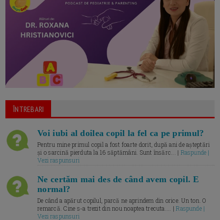
ÎNTREBARI
Voi iubi al doilea copil la fel ca pe primul?
Pentru mine primul copil a fost foarte dorit, după ani de așteptări
și o sarcină pierduta la 16 săptămâni. Sunt însărc... |
Raspunde |
Vezi raspunsuri
Ne certăm mai des de când avem copil. E
normal?
De când a apărut copilul, parcă ne aprindem din orice. Un ton. O
remarcă. Cine s-a trezit din nou noaptea trecuta.... |
Raspunde |
Vezi raspunsuri