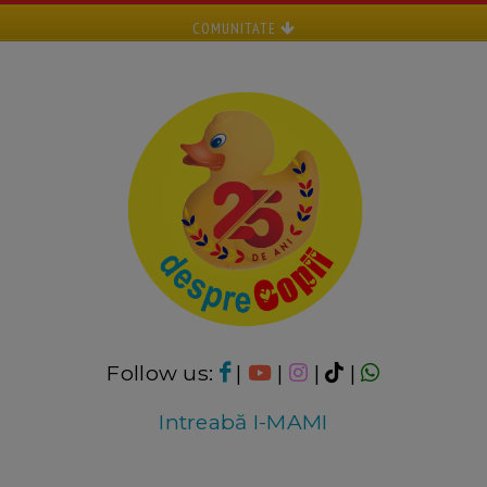
COMUNITATE
Follow us:
|
|
|
|
Intreabă I-MAMI