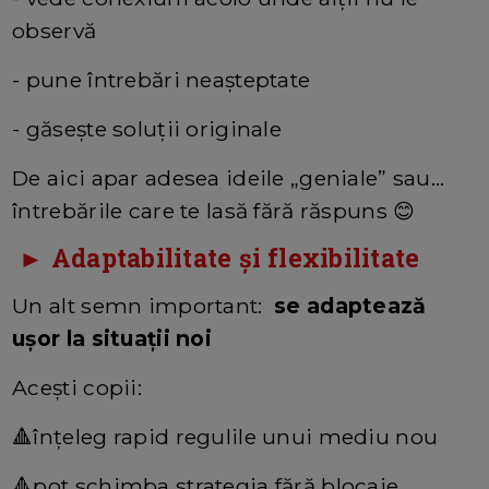
observă
- pune întrebări neașteptate
- găsește soluții originale
De aici apar adesea ideile „geniale” sau…
întrebările care te lasă fără răspuns 😊
► Adaptabilitate și flexibilitate
Un alt semn important:
se adaptează
ușor la situații noi
Acești copii:
🔺înțeleg rapid regulile unui mediu nou
🔺pot schimba strategia fără blocaje