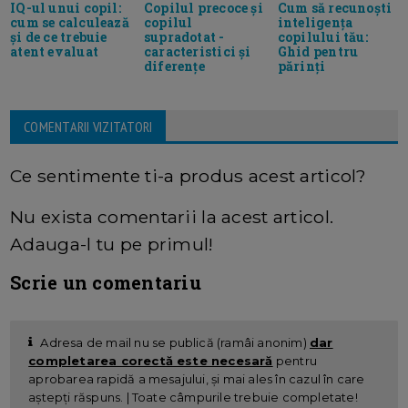
Copilul precoce și
Cum să recunoști
IQ-ul unui copil:
copilul
inteligența
cum se calculează
supradotat -
copilului tău:
și de ce trebuie
caracteristici și
Ghid pentru
atent evaluat
diferențe
părinți
COMENTARII VIZITATORI
Ce sentimente ti-a produs acest articol?
Nu exista comentarii la acest articol.
Adauga-l tu pe primul!
Scrie un comentariu
Adresa de mail nu se publică (ramâi anonim)
dar
completarea corectă este necesară
pentru
aprobarea rapidă a mesajului, și mai ales în cazul în care
aștepți răspuns. | Toate câmpurile trebuie completate!