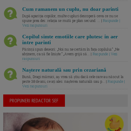
Cum ramanem un cuplu, nu doar parinti
După apariția copiilor, multe cupluri descoperă ceva ce nu se
spune prea des: relația se mută pe plan secund. ... |
Raspunde |
Vezi raspunsuri
Copilul simte emotiile care plutesc in aer
intre parinti
Părinții spun deseori: „Noi nu ne certăm în fața copilului.” „Ne
abținem, ca să fie liniște.” „Avem grijă să... |
Raspunde | Vezi
raspunsuri
Naștere naturală sau prin cezariană
Bună, Dragi mămici, aș vrea să știu dacă cele care au născut la
peste 38 de ani, ce ați ales: nașterea naturală sau p... |
Raspunde |
Vezi raspunsuri
PROPUNERI REDACTOR SEF