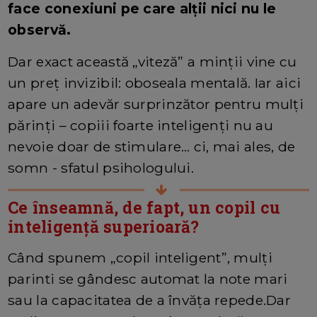
face conexiuni pe care alții nici nu le
observă.
Dar exact această „viteză” a minții vine cu
un preț invizibil: oboseala mentală. Iar aici
apare un adevăr surprinzător pentru mulți
părinți – copiii foarte inteligenți nu au
nevoie doar de stimulare… ci, mai ales, de
somn - sfatul psihologului.
Ce înseamnă, de fapt, un copil cu
inteligență superioară?
Când spunem „copil inteligent”, mulți
parinti se gândesc automat la note mari
sau la capacitatea de a învăța repede.Dar