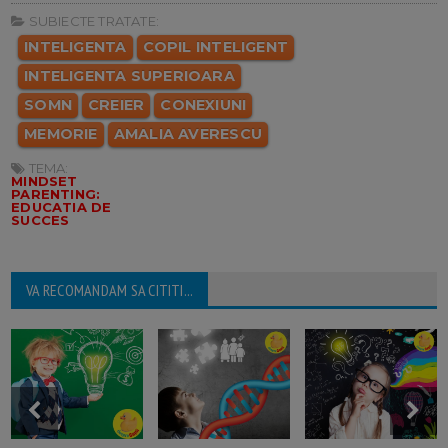
SUBIECTE TRATATE:
INTELIGENTA
COPIL INTELIGENT
INTELIGENTA SUPERIOARA
SOMN
CREIER
CONEXIUNI
MEMORIE
AMALIA AVERESCU
TEMA:
MINDSET
PARENTING:
EDUCATIA DE
SUCCES
VA RECOMANDAM SA CITITI...