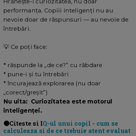
Hrănește-i curiozitatea, nu doar
performanța. Copiii inteligenți nu au
nevoie doar de răspunsuri — au nevoie de
întrebări.
💡 Ce poți face:
* răspunde la „de ce?” cu răbdare
* pune-i și tu întrebări
* încurajează explorarea (nu doar
„corect/greșit”)
Nu uita: Curiozitatea este motorul
inteligenței.
🟠
Citeste si I
Q-ul unui copil - cum se
calculeaza si de ce trebuie atent evaluat