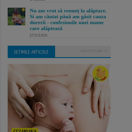
Nu am vrut să renunț la alăptare.
Si am căutat până am găsit cauza
durerii - confesiunile unei mame
care alăptează
27/3/2026
ULTIMILE ARTICOLE
NOUTATI AICI