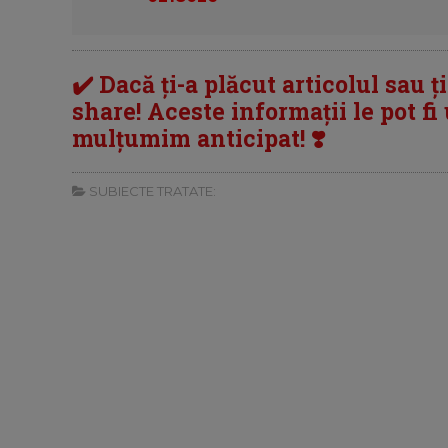
✔️ Dacă ți-a plăcut articolul sau ț
share! Aceste informații le pot fi u
mulțumim anticipat! ❣️
SUBIECTE TRATATE: