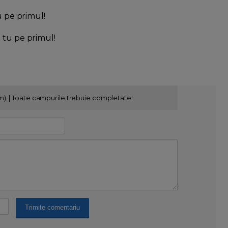
u pe primul!
l tu pe primul!
m). | Toate campurile trebuie completate!