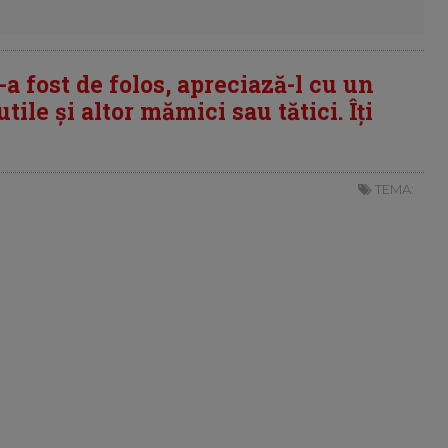
i-a fost de folos, apreciază-l cu un
tile și altor mămici sau tătici. Îți
TEMA: