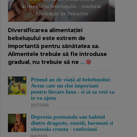
alimentația bebelușului - conform
Academiei de Pediatrie
16/7/2026
AUTOR: EDITOR DC.
Diversificarea alimentației
bebelușului este extrem de
importantă pentru sănătatea sa.
Alimentele trebuie să fie introduse
gradual, nu trebuie să ne
...
Primul an de viață al bebelușului:
Avem cate un sfat important
pentru fiecare luna - si ai sa vezi ca
te va ajuta
10/7/2026
Depresia postnatala sau baletul
dintre dragoste, emotii, hormoni si
oboseala crunta - confesiuni
9/6/2026