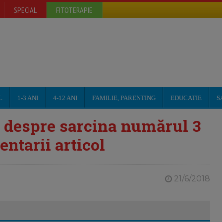
SPECIAL
FITOTERAPIE
L
1-3 ANI
4-12 ANI
FAMILIE, PARENTING
EDUCATIE
S
a despre sarcina numărul 3
entarii articol
21/6/2018