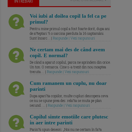
ÎNTREBARI
Voi iubi al doilea copil la fel ca pe
primul?
Pentru mine primul copil a fost foarte dorit, dupa ani
de a?teptari ?i o sarcina pierduta la 16 saptamâni.
Sunt însarc... |
Raspunde | Vezi raspunsuri
Ne certam mai des de când avem
copil. E normal?
De când a aparut copilul, parca ne aprindem din orice.
Un ton. O remarca. Cine s-a trezit din nou noaptea
trecuta.... |
Raspunde | Vezi raspunsuri
Cum ramanem un cuplu, nu doar
parinti
Dupa apari?ia copiilor, multe cupluri descopera ceva
ce nu se spune prea des: rela?ia se muta pe plan
secund. ... |
Raspunde | Vezi raspunsuri
Copilul simte emotiile care plutesc
in aer intre parinti
Parin?ii spun deseori: „Noi nu ne certam în fa?a