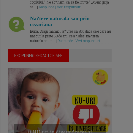
copilului.” „Ne ab?inem, ca sa fie lini?te.” „Avem grija
sa... |
Raspunde | Vezi raspunsuri
Na?tere naturala sau prin
cezariana
Buna, Dragi mamici, a? vrea sa ?tiu daca cele care au
nascut la peste 38 de ani, ce a?i ales: na?terea
naturala sau p... |
Raspunde | Vezi raspunsuri
PROPUNERI REDACTOR SEF
11 NU-uri in diversificarea și