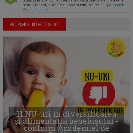
Buna, Dragi mamici, a? vrea sa ?tiu daca cele care au nascut la
peste 38 de ani, ce a?i ales: na?terea naturala sau p... |
Raspunde |
Vezi raspunsuri
PROPUNERI REDACTOR SEF
11 NU-uri in diversificarea
și alimentația bebelușului -
conform Academiei de