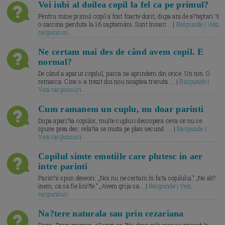
Voi iubi al doilea copil la fel ca pe primul?
Pentru mine primul copil a fost foarte dorit, dupa ani de a?teptari ?i
o sarcina pierduta la 16 saptamâni. Sunt însarc... |
Raspunde | Vezi
raspunsuri
Ne certam mai des de când avem copil. E
normal?
De când a aparut copilul, parca ne aprindem din orice. Un ton. O
remarca. Cine s-a trezit din nou noaptea trecuta.... |
Raspunde |
Vezi raspunsuri
Cum ramanem un cuplu, nu doar parinti
Dupa apari?ia copiilor, multe cupluri descopera ceva ce nu se
spune prea des: rela?ia se muta pe plan secund. ... |
Raspunde |
Vezi raspunsuri
Copilul simte emotiile care plutesc in aer
intre parinti
Parin?ii spun deseori: „Noi nu ne certam în fa?a copilului.” „Ne ab?
inem, ca sa fie lini?te.” „Avem grija sa... |
Raspunde | Vezi
raspunsuri
Na?tere naturala sau prin cezariana