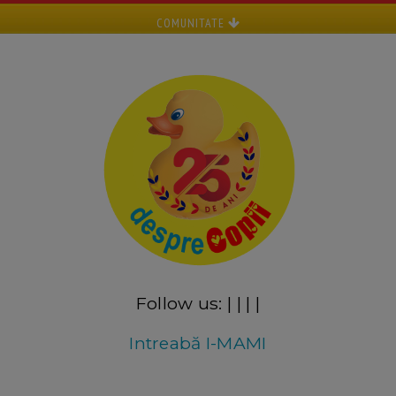
COMUNITATE
Follow us:
|
|
|
|
Intreabă I-MAMI