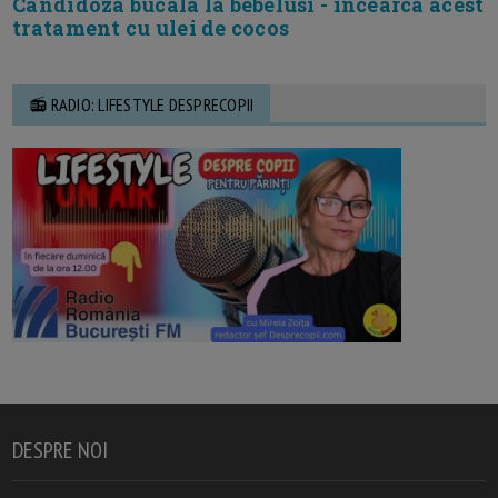
Candidoza bucala la bebelusi - incearca acest
tratament cu ulei de cocos
📻 RADIO: LIFESTYLE DESPRECOPII
DESPRE NOI