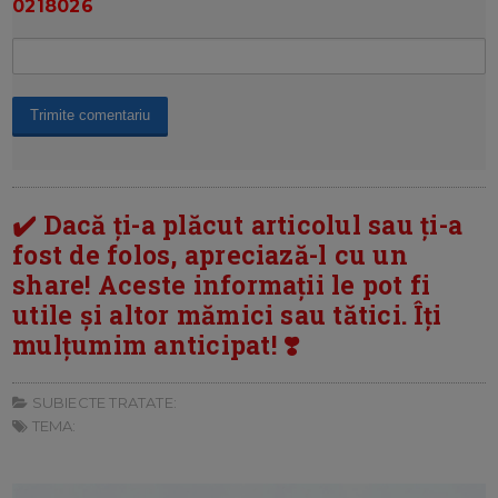
0218026
✔️ Dacă ți-a plăcut articolul sau ți-a
fost de folos, apreciază-l cu un
share! Aceste informații le pot fi
utile și altor mămici sau tătici. Îți
mulțumim anticipat! ❣️
SUBIECTE TRATATE:
TEMA: