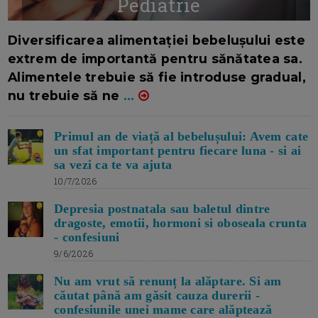
Pediatrie
16/7/2026
AUTOR: EDITOR DC.
Diversificarea alimentației bebelușului este
extrem de importantă pentru sănătatea sa.
Alimentele trebuie să fie introduse gradual,
nu trebuie să ne
...
Primul an de viață al bebelușului: Avem cate
un sfat important pentru fiecare luna - si ai
sa vezi ca te va ajuta
10/7/2026
Depresia postnatala sau baletul dintre
dragoste, emotii, hormoni si oboseala crunta
- confesiuni
9/6/2026
Nu am vrut să renunț la alăptare. Si am
căutat până am găsit cauza durerii -
confesiunile unei mame care alăptează