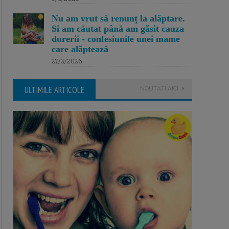
Nu am vrut să renunț la alăptare.
Si am căutat până am găsit cauza
durerii - confesiunile unei mame
care alăptează
27/3/2026
ULTIMILE ARTICOLE
NOUTATI AICI