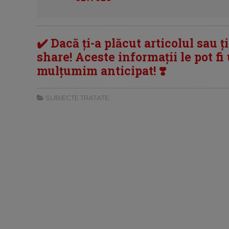
✔️ Dacă ți-a plăcut articolul sau ț
share! Aceste informații le pot fi u
mulțumim anticipat! ❣️
SUBIECTE TRATATE: