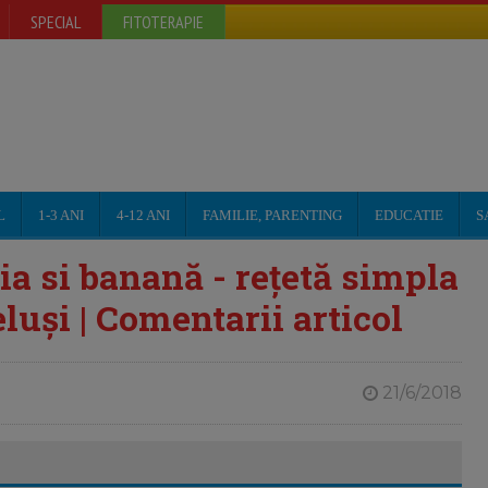
SPECIAL
FITOTERAPIE
L
1-3 ANI
4-12 ANI
FAMILIE, PARENTING
EDUCATIE
S
a si banană - rețetă simpla
luși | Comentarii articol
21/6/2018