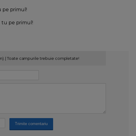
u pe primul!
l tu pe primul!
m). | Toate campurile trebuie completate!