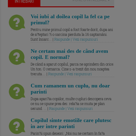
ÎNTREBARI
Voi iubi al doilea copil la fel ca pe
primul?
Pentru mine primul copil a fost foarte dorit, dupa ani
de a?teptari ?i o sarcina pierduta la 16 saptamâni.
Sunt însarc... |
Raspunde | Vezi raspunsuri
Ne certam mai des de când avem
copil. E normal?
De când a aparut copilul, parca ne aprindem din orice.
Un ton. O remarca. Cine s-a trezit din nou noaptea
trecuta.... |
Raspunde | Vezi raspunsuri
Cum ramanem un cuplu, nu doar
parinti
Dupa apari?ia copiilor, multe cupluri descopera ceva
ce nu se spune prea des: rela?ia se muta pe plan
secund. ... |
Raspunde | Vezi raspunsuri
Copilul simte emotiile care plutesc
in aer intre parinti
Parin?ii spun deseori: „Noi nu ne certam în fa?a