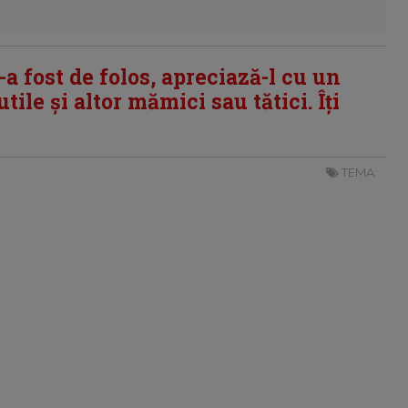
i-a fost de folos, apreciază-l cu un
tile și altor mămici sau tătici. Îți
TEMA: