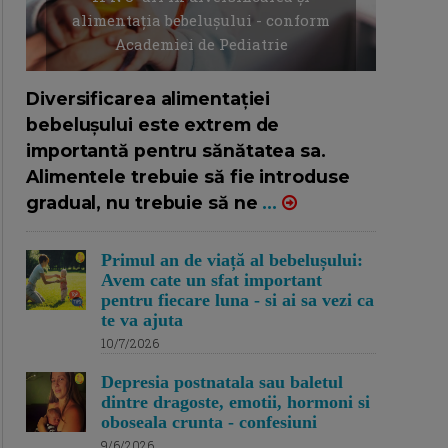
alimentația bebelușului - conform
Academiei de Pediatrie
16/7/2026
AUTOR: EDITOR DC.
Diversificarea alimentației
bebelușului este extrem de
importantă pentru sănătatea sa.
Alimentele trebuie să fie introduse
gradual, nu trebuie să ne
...
Primul an de viață al bebelușului:
Avem cate un sfat important
pentru fiecare luna - si ai sa vezi ca
te va ajuta
10/7/2026
Depresia postnatala sau baletul
dintre dragoste, emotii, hormoni si
oboseala crunta - confesiuni
9/6/2026