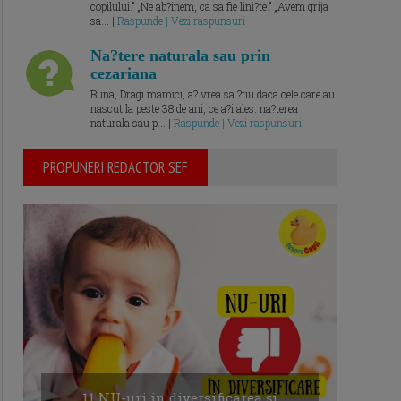
copilului.” „Ne ab?inem, ca sa fie lini?te.” „Avem grija
sa... |
Raspunde | Vezi raspunsuri
Na?tere naturala sau prin
cezariana
Buna, Dragi mamici, a? vrea sa ?tiu daca cele care au
nascut la peste 38 de ani, ce a?i ales: na?terea
naturala sau p... |
Raspunde | Vezi raspunsuri
PROPUNERI REDACTOR SEF
11 NU-uri in diversificarea și