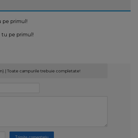
u pe primul!
l tu pe primul!
m). | Toate campurile trebuie completate!