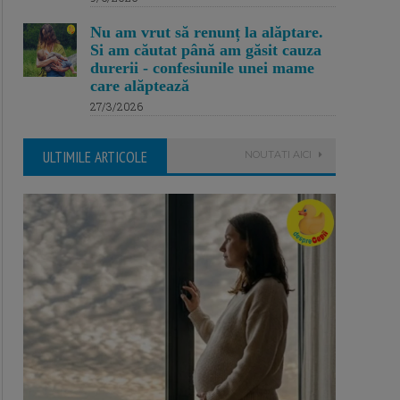
Nu am vrut să renunț la alăptare.
Si am căutat până am găsit cauza
durerii - confesiunile unei mame
care alăptează
27/3/2026
ULTIMILE ARTICOLE
NOUTATI AICI