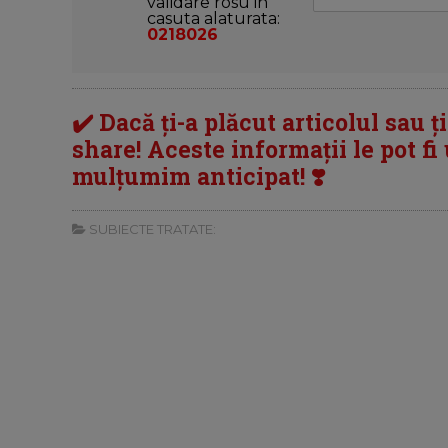
validare rosu in
casuta alaturata:
0218026
✔️ Dacă ți-a plăcut articolul sau ț
share! Aceste informații le pot fi u
mulțumim anticipat! ❣️
SUBIECTE TRATATE: