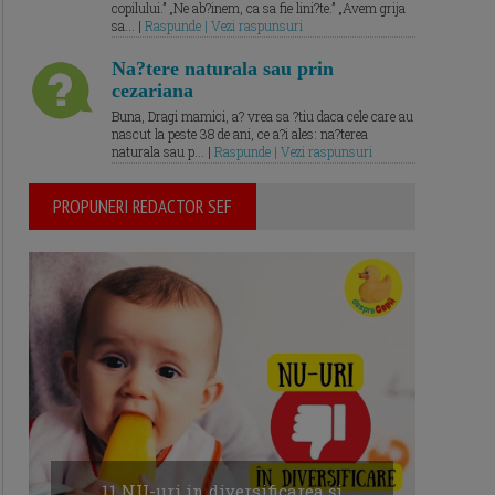
copilului.” „Ne ab?inem, ca sa fie lini?te.” „Avem grija
sa... |
Raspunde | Vezi raspunsuri
Na?tere naturala sau prin
cezariana
Buna, Dragi mamici, a? vrea sa ?tiu daca cele care au
nascut la peste 38 de ani, ce a?i ales: na?terea
naturala sau p... |
Raspunde | Vezi raspunsuri
PROPUNERI REDACTOR SEF
11 NU-uri in diversificarea și