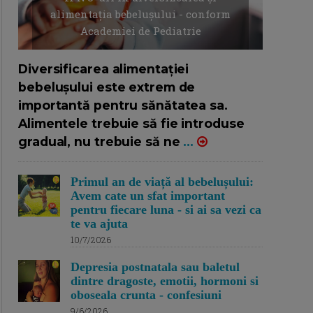
alimentația bebelușului - conform
Academiei de Pediatrie
16/7/2026
AUTOR: EDITOR DC.
Diversificarea alimentației
bebelușului este extrem de
importantă pentru sănătatea sa.
Alimentele trebuie să fie introduse
gradual, nu trebuie să ne
...
Primul an de viață al bebelușului:
Avem cate un sfat important
pentru fiecare luna - si ai sa vezi ca
te va ajuta
10/7/2026
Depresia postnatala sau baletul
dintre dragoste, emotii, hormoni si
oboseala crunta - confesiuni
9/6/2026