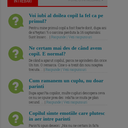
ÎNTREBARI
Voi iubi al doilea copil la fel ca pe
primul?
Pentru mine primul copil a fost foarte dorit, dupa ani
de a?teptari ?i o sarcina pierduta la 16 saptamâni.
Sunt însarc... |
Raspunde | Vezi raspunsuri
Ne certam mai des de când avem
copil. E normal?
De când a aparut copilul, parca ne aprindem din orice.
Un ton. O remarca. Cine s-a trezit din nou noaptea
trecuta.... |
Raspunde | Vezi raspunsuri
Cum ramanem un cuplu, nu doar
parinti
Dupa apari?ia copiilor, multe cupluri descopera ceva
ce nu se spune prea des: rela?ia se muta pe plan
secund. ... |
Raspunde | Vezi raspunsuri
Copilul simte emotiile care plutesc
in aer intre parinti
Parin?ii spun deseori: „Noi nu ne certam în fa?a