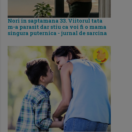
Nori in saptamana 33. Viitorul tata
m-a parasit dar stiu ca voi fi o mama
singura puternica - jurnal de sarcina