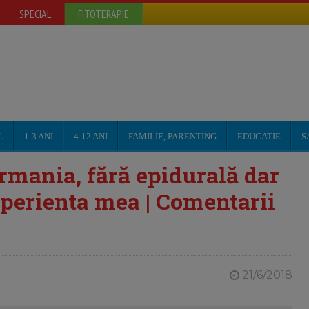
SPECIAL
FITOTERAPIE
L
1-3 ANI
4-12 ANI
FAMILIE, PARENTING
EDUCATIE
S
rmania, fără epidurală dar
xperienta mea | Comentarii
21/6/2018