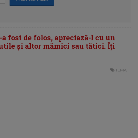
i-a fost de folos, apreciază-l cu un
tile și altor mămici sau tătici. Îți
TEMA: