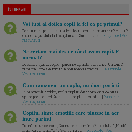
ÎNTREBARI
Voi iubi al doilea copil la fel ca pe primul?
Pentru mine primul copil a fost foarte dorit, dupa ani de a?teptari ?i
o sarcina pierduta la 16 saptamâni. Sunt însarc... |
Raspunde | Vezi
raspunsuri
Ne certam mai des de când avem copil. E
normal?
De când a aparut copilul, parca ne aprindem din orice. Un ton. O
remarca. Cine s-a trezit din nou noaptea trecuta.... |
Raspunde |
Vezi raspunsuri
Cum ramanem un cuplu, nu doar parinti
Dupa apari?ia copiilor, multe cupluri descopera ceva ce nu se
spune prea des: rela?ia se muta pe plan secund. ... |
Raspunde |
Vezi raspunsuri
Copilul simte emotiile care plutesc in aer
intre parinti
Parin?ii spun deseori: „Noi nu ne certam în fa?a copilului.” „Ne ab?
inem, ca sa fie lini?te.” „Avem grija sa... |
Raspunde | Vezi