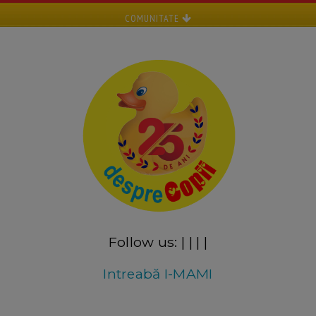
COMUNITATE
Follow us:
|
|
|
|
Intreabă I-MAMI