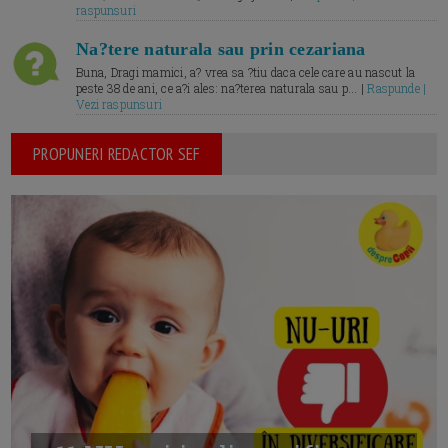
raspunsuri
Na?tere naturala sau prin cezariana
Buna, Dragi mamici, a? vrea sa ?tiu daca cele care au nascut la
peste 38 de ani, ce a?i ales: na?terea naturala sau p... |
Raspunde |
Vezi raspunsuri
PROPUNERI REDACTOR SEF