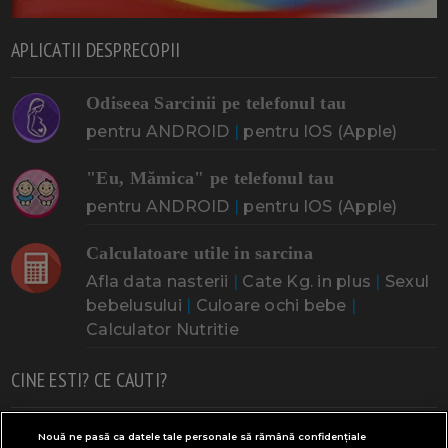
APLICATII DESPRECOPII
Odiseea Sarcinii pe telefonul tau
pentru ANDROID
|
pentru IOS (Apple)
"Eu, Mămica" pe telefonul tau
pentru ANDROID
|
pentru IOS (Apple)
Calculatoare utile in sarcina
Afla data nasterii
|
Cate Kg. in plus
|
Sexul
bebelusului
|
Culoare ochi bebe
|
Calculator Nutritie
CINE ESTI? CE CAUTI?
Doresc un copil
Adoptia
Probleme cu sarcina
Nouă ne pasă ca datele tale personale să rămână confidențiale