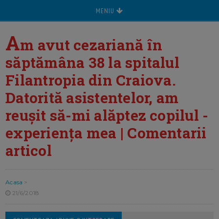
MENIU
A
m avut cezariană în
săptămâna 38 la spitalul
Filantropia din Craiova.
Datorită asistentelor, am
reușit să-mi alăptez copilul -
experiența mea | Comentarii
articol
Acasa
>
21/6/2018