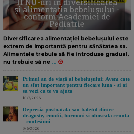
11 NU-uri in diversificarea
și alimentația bebelușului -
conform Academiei de
Pediatrie
16/7/2026
AUTOR: EDITOR DC.
Diversificarea alimentației bebelușului este
extrem de importantă pentru sănătatea sa.
Alimentele trebuie să fie introduse gradual,
nu trebuie să ne
...
Primul an de viață al bebelușului: Avem cate
un sfat important pentru fiecare luna - si ai
sa vezi ca te va ajuta
10/7/2026
Depresia postnatala sau baletul dintre
dragoste, emotii, hormoni si oboseala crunta
- confesiuni
9/6/2026