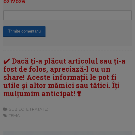
0217026
✔️ Dacă ți-a plăcut articolul sau ți-a
fost de folos, apreciază-l cu un
share! Aceste informații le pot fi
utile și altor mămici sau tătici. Îți
mulțumim anticipat! ❣️
SUBIECTE TRATATE:
TEMA: