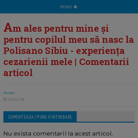
MENIU
A
m ales pentru mine și
pentru copilul meu să nasc la
Polisano Sibiu - experiența
cezarienii mele | Comentarii
articol
Acasa
>
21/6/2018
COMENTEAZA / PUNE O INTREBARE
Nu exista comentarii la acest articol.