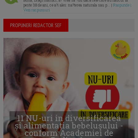
Buna, Dragi mamici, a? vrea sa ?tiu daca cele care au nascut la
peste 38 de ani, ce a?i ales: na?terea naturala sau p... |
Raspunde |
Vezi raspunsuri
PROPUNERI REDACTOR SEF
11 NU-uri in diversificarea
și alimentația bebelușului -
conform Academiei de