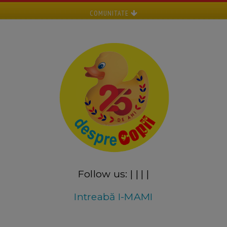
COMUNITATE
Follow us:
|
|
|
|
Intreabă I-MAMI