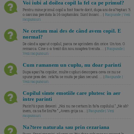
Voi iubi al doilea copil la fel ca pe primul?
Pentru mine primul copil a fost foarte dorit, dupa ani de a?teptari ?i
o sarcina pierduta la 16 saptamâni. Sunt însarc... |
Raspunde | Vezi
raspunsuri
Ne certam mai des de când avem copil. E
normal?
De când a aparut copilul, parca ne aprindem din orice. Un ton. O
remarca. Cine s-a trezit din nou noaptea trecuta.... |
Raspunde |
Vezi raspunsuri
Cum ramanem un cuplu, nu doar parinti
Dupa apari?ia copiilor, multe cupluri descopera ceva ce nu se
spune prea des: rela?ia se muta pe plan secund. ... |
Raspunde |
Vezi raspunsuri
Copilul simte emotiile care plutesc in aer
intre parinti
Parin?ii spun deseori: „Noi nu ne certam în fa?a copilului.” „Ne ab?
inem, ca sa fie lini?te.” „Avem grija sa... |
Raspunde | Vezi
raspunsuri
Na?tere naturala sau prin cezariana