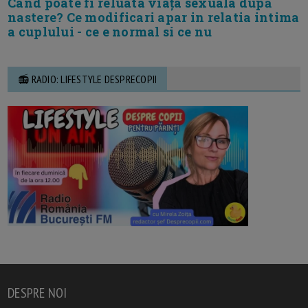
Cand poate fi reluata viața sexuala după
nastere? Ce modificari apar in relatia intima
a cuplului - ce e normal si ce nu
📻 RADIO: LIFESTYLE DESPRECOPII
DESPRE NOI