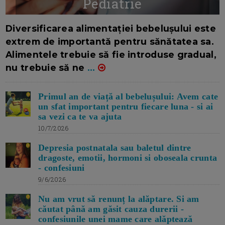
Pediatrie
16/7/2026
AUTOR: EDITOR DC.
Diversificarea alimentației bebelușului este
extrem de importantă pentru sănătatea sa.
Alimentele trebuie să fie introduse gradual,
nu trebuie să ne
...
Primul an de viață al bebelușului: Avem cate
un sfat important pentru fiecare luna - si ai
sa vezi ca te va ajuta
10/7/2026
Depresia postnatala sau baletul dintre
dragoste, emotii, hormoni si oboseala crunta
- confesiuni
9/6/2026
Nu am vrut să renunț la alăptare. Si am
căutat până am găsit cauza durerii -
confesiunile unei mame care alăptează