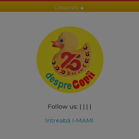
COMUNITATE
Follow us:
|
|
|
|
Intreabă I-MAMI