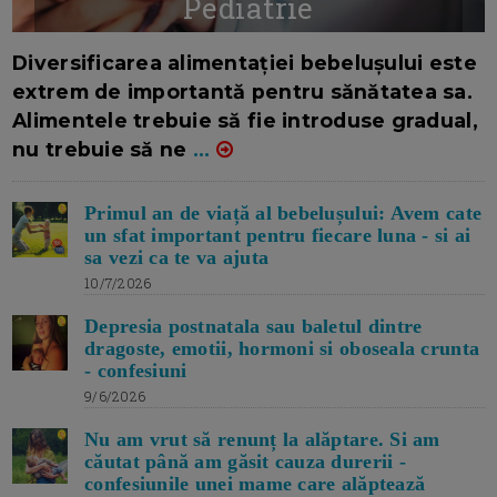
Pediatrie
16/7/2026
AUTOR: EDITOR DC.
Diversificarea alimentației bebelușului este
extrem de importantă pentru sănătatea sa.
Alimentele trebuie să fie introduse gradual,
nu trebuie să ne
...
Primul an de viață al bebelușului: Avem cate
un sfat important pentru fiecare luna - si ai
sa vezi ca te va ajuta
10/7/2026
Depresia postnatala sau baletul dintre
dragoste, emotii, hormoni si oboseala crunta
- confesiuni
9/6/2026
Nu am vrut să renunț la alăptare. Si am
căutat până am găsit cauza durerii -
confesiunile unei mame care alăptează