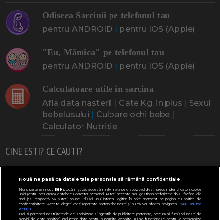
Odiseea Sarcinii pe telefonul tau
pentru ANDROID
|
pentru IOS (Apple)
"Eu, Mămica" pe telefonul tau
pentru ANDROID
|
pentru IOS (Apple)
Calculatoare utile in sarcina
Afla data nasterii
|
Cate Kg. in plus
|
Sexul
bebelusului
|
Culoare ochi bebe
|
Calculator Nutritie
CINE ESTI? CE CAUTI?
Doresc un copil
Adoptia
Probleme cu sarcina
Nouă ne pasă ca datele tale personale să rămână confidențiale
Noi și partenerii noștri
589
stocăm și/sau accesăm informații pe dispozitivul dvs., precum identificatorii cookie
Urmeaza sa nasc
Probleme alaptare
Bebe plange
unici pentru prelucrarea datelor cu caracter personal. Puteți accepta sau gestiona preferințele dvs. făcând clic
mai jos, respectiv vă puteți opune utilizării unui interes legitim în orice moment pe pagina cu politica de
confidențialitate. Aceste alegeri vor fi raportate partenerilor noștri și nu vă vor afecta navigarea.
Mai multe
Bebe febra
Caut bona
Cresa, Gradinta
detalii
Noi si partenerii nostri (retelele de socializare si agentiile de publicitate partenere, precum si furnizorii nostri de
servicii de date analitice) prelucram date pentru a permite website-ului sa functioneze, pentru a personaliza