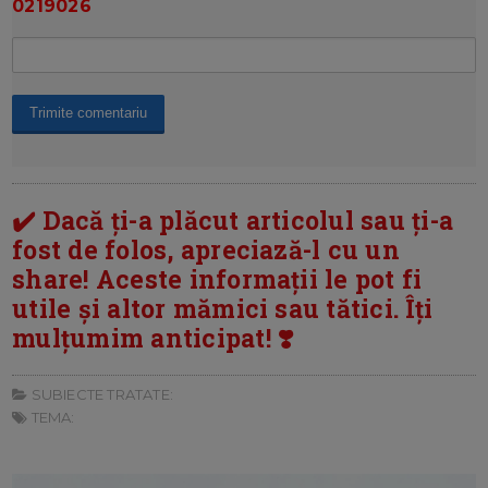
0219026
✔️ Dacă ți-a plăcut articolul sau ți-a
fost de folos, apreciază-l cu un
share! Aceste informații le pot fi
utile și altor mămici sau tătici. Îți
mulțumim anticipat! ❣️
SUBIECTE TRATATE:
TEMA: