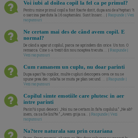
Voi iubi al doilea copil la fel ca pe primul?
Pentru mine primul copil a fost foarte dorit, dupa ani de a?teptari ?i
o sarcina pierduta la 16 saptamâni. Sunt însarc... |
Raspunde | Vezi
raspunsuri
Ne certam mai des de când avem copil. E
normal?
De când a aparut copilul, parca ne aprindem din orice. Un ton. O
remarca. Cine s-a trezit din nou noaptea trecuta.... |
Raspunde |
Vezi raspunsuri
Cum ramanem un cuplu, nu doar parinti
Dupa apari?ia copiilor, multe cupluri descopera ceva ce nu se
spune prea des: rela?ia se muta pe plan secund. ... |
Raspunde |
Vezi raspunsuri
Copilul simte emotiile care plutesc in aer
intre parinti
Parin?ii spun deseori: „Noi nu ne certam în fa?a copilului.” „Ne ab?
inem, ca sa fie lini?te.” „Avem grija sa... |
Raspunde | Vezi
raspunsuri
Na?tere naturala sau prin cezariana