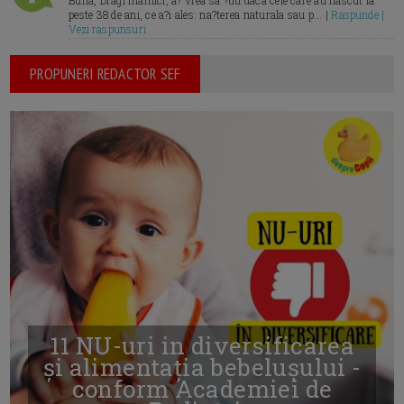
Buna, Dragi mamici, a? vrea sa ?tiu daca cele care au nascut la
peste 38 de ani, ce a?i ales: na?terea naturala sau p... |
Raspunde |
Vezi raspunsuri
PROPUNERI REDACTOR SEF
11 NU-uri in diversificarea
și alimentația bebelușului -
conform Academiei de