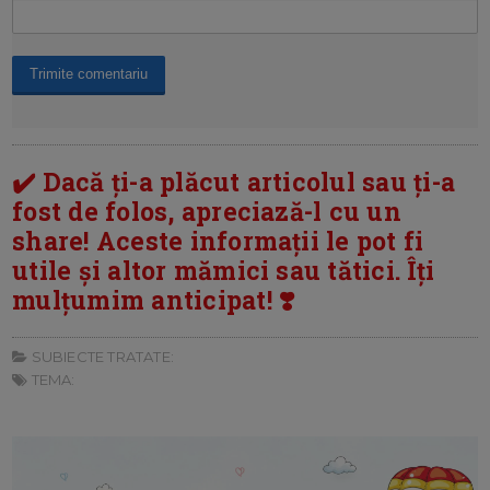
✔️ Dacă ți-a plăcut articolul sau ți-a
fost de folos, apreciază-l cu un
share! Aceste informații le pot fi
utile și altor mămici sau tătici. Îți
mulțumim anticipat! ❣️
SUBIECTE TRATATE:
TEMA: