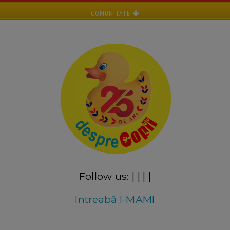
COMUNITATE
Follow us:
|
|
|
|
Intreabă I-MAMI