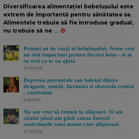
16/7/2026
AUTOR: EDITOR DC.
Diversificarea alimentației bebelușului este
extrem de importantă pentru sănătatea sa.
Alimentele trebuie să fie introduse gradual,
nu trebuie să ne
...
Primul an de viață al bebelușului: Avem cate
un sfat important pentru fiecare luna - si ai
sa vezi ca te va ajuta
10/7/2026
Depresia postnatala sau baletul dintre
dragoste, emotii, hormoni si oboseala crunta
- confesiuni
9/6/2026
Nu am vrut să renunț la alăptare. Si am
căutat până am găsit cauza durerii -
confesiunile unei mame care alăptează
27/3/2026