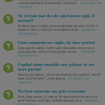
o sarcina pierduta la 16 saptamâni. Sunt însarc... |
Raspunde | Vezi
raspunsuri
Ne certam mai des de când avem copil. E
normal?
De când a aparut copilul, parca ne aprindem din orice. Un ton. O
remarca. Cine s-a trezit din nou noaptea trecuta.... |
Raspunde |
Vezi raspunsuri
Cum ramanem un cuplu, nu doar parinti
Dupa apari?ia copiilor, multe cupluri descopera ceva ce nu se
spune prea des: rela?ia se muta pe plan secund. ... |
Raspunde |
Vezi raspunsuri
Copilul simte emotiile care plutesc in aer
intre parinti
Parin?ii spun deseori: „Noi nu ne certam în fa?a copilului.” „Ne ab?
inem, ca sa fie lini?te.” „Avem grija sa... |
Raspunde | Vezi
raspunsuri
Na?tere naturala sau prin cezariana
Buna, Dragi mamici, a? vrea sa ?tiu daca cele care au nascut la
peste 38 de ani, ce a?i ales: na?terea naturala sau p... |
Raspunde |
Vezi raspunsuri