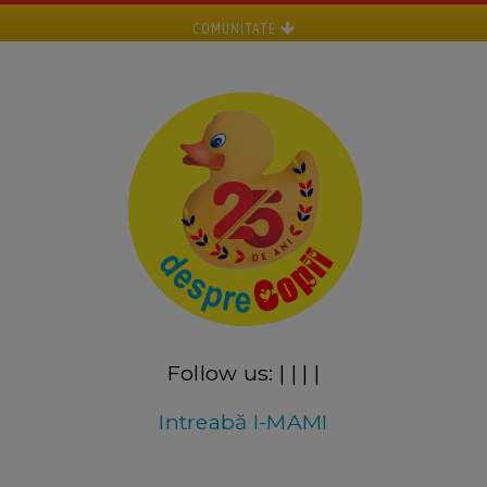
COMUNITATE
Follow us:
|
|
|
|
Intreabă I-MAMI