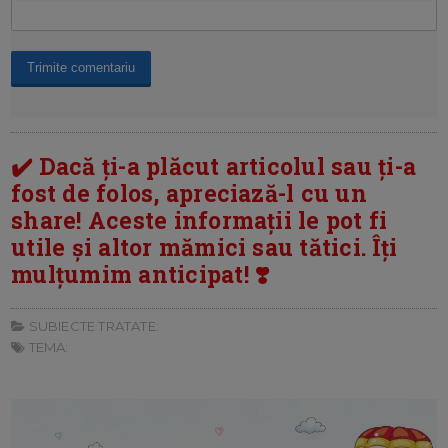
✔️ Dacă ți-a plăcut articolul sau ți-a
fost de folos, apreciază-l cu un
share! Aceste informații le pot fi
utile și altor mămici sau tătici. Îți
mulțumim anticipat! ❣️
SUBIECTE TRATATE:
TEMA: