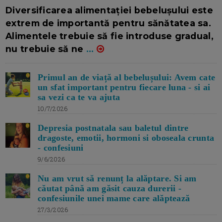
16/7/2026
AUTOR: EDITOR DC.
Diversificarea alimentației bebelușului este
extrem de importantă pentru sănătatea sa.
Alimentele trebuie să fie introduse gradual,
nu trebuie să ne
...
Primul an de viață al bebelușului: Avem cate
un sfat important pentru fiecare luna - si ai
sa vezi ca te va ajuta
10/7/2026
Depresia postnatala sau baletul dintre
dragoste, emotii, hormoni si oboseala crunta
- confesiuni
9/6/2026
Nu am vrut să renunț la alăptare. Si am
căutat până am găsit cauza durerii -
confesiunile unei mame care alăptează
27/3/2026