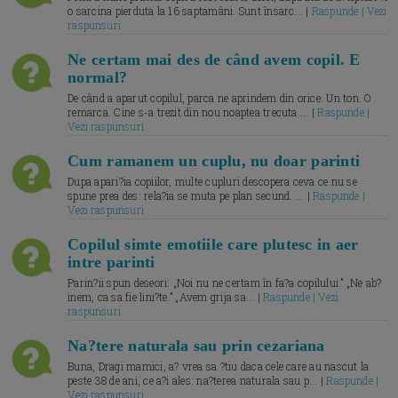
o sarcina pierduta la 16 saptamâni. Sunt însarc... |
Raspunde | Vezi
raspunsuri
Ne certam mai des de când avem copil. E
normal?
De când a aparut copilul, parca ne aprindem din orice. Un ton. O
remarca. Cine s-a trezit din nou noaptea trecuta.... |
Raspunde |
Vezi raspunsuri
Cum ramanem un cuplu, nu doar parinti
Dupa apari?ia copiilor, multe cupluri descopera ceva ce nu se
spune prea des: rela?ia se muta pe plan secund. ... |
Raspunde |
Vezi raspunsuri
Copilul simte emotiile care plutesc in aer
intre parinti
Parin?ii spun deseori: „Noi nu ne certam în fa?a copilului.” „Ne ab?
inem, ca sa fie lini?te.” „Avem grija sa... |
Raspunde | Vezi
raspunsuri
Na?tere naturala sau prin cezariana
Buna, Dragi mamici, a? vrea sa ?tiu daca cele care au nascut la
peste 38 de ani, ce a?i ales: na?terea naturala sau p... |
Raspunde |
Vezi raspunsuri