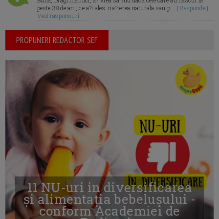
Buna, Dragi mamici, a? vrea sa ?tiu daca cele care au nascut la
peste 38 de ani, ce a?i ales: na?terea naturala sau p... |
Raspunde |
Vezi raspunsuri
PROPUNERI REDACTOR SEF
11 NU-uri in diversificarea
și alimentația bebelușului -
conform Academiei de