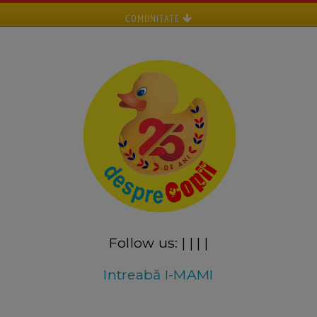
COMUNITATE
Follow us:
|
|
|
|
Intreabă I-MAMI