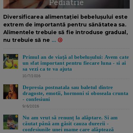
Pediatrie
16/7/2026
AUTOR: EDITOR DC.
Diversificarea alimentației bebelușului este
extrem de importantă pentru sănătatea sa.
Alimentele trebuie să fie introduse gradual,
nu trebuie să ne
...
Primul an de viață al bebelușului: Avem cate
un sfat important pentru fiecare luna - si ai
sa vezi ca te va ajuta
10/7/2026
Depresia postnatala sau baletul dintre
dragoste, emotii, hormoni si oboseala crunta
- confesiuni
9/6/2026
Nu am vrut să renunț la alăptare. Si am
căutat până am găsit cauza durerii -
confesiunile unei mame care alăptează