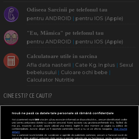
Odiseea Sarcinii pe telefonul tau
pentru ANDROID
|
pentru IOS (Apple)
"Eu, Mămica" pe telefonul tau
pentru ANDROID
|
pentru IOS (Apple)
Calculatoare utile in sarcina
Afla data nasterii
|
Cate Kg. in plus
|
Sexul
bebelusului
|
Culoare ochi bebe
|
Calculator Nutritie
CINE ESTI? CE CAUTI?
Doresc un copil
Adoptia
Probleme cu sarcina
Nouă ne pasă ca datele tale personale să rămână confidențiale
Noi și partenerii noștri
589
stocăm și/sau accesăm informații pe dispozitivul dvs., precum identificatorii cookie
Urmeaza sa nasc
Probleme alaptare
Bebe plange
unici pentru prelucrarea datelor cu caracter personal. Puteți accepta sau gestiona preferințele dvs. făcând clic
mai jos, respectiv vă puteți opune utilizării unui interes legitim în orice moment pe pagina cu politica de
confidențialitate. Aceste alegeri vor fi raportate partenerilor noștri și nu vă vor afecta navigarea.
Mai multe
Bebe febra
Caut bona
Cresa, Gradinta
detalii
Noi si partenerii nostri (retelele de socializare si agentiile de publicitate partenere, precum si furnizorii nostri de
servicii de date analitice) prelucram date pentru a permite website-ului sa functioneze, pentru a personaliza