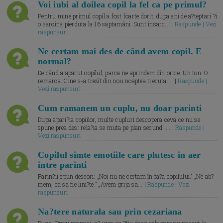
Voi iubi al doilea copil la fel ca pe primul?
Pentru mine primul copil a fost foarte dorit, dupa ani de a?teptari ?i
o sarcina pierduta la 16 saptamâni. Sunt însarc... |
Raspunde | Vezi
raspunsuri
Ne certam mai des de când avem copil. E
normal?
De când a aparut copilul, parca ne aprindem din orice. Un ton. O
remarca. Cine s-a trezit din nou noaptea trecuta.... |
Raspunde |
Vezi raspunsuri
Cum ramanem un cuplu, nu doar parinti
Dupa apari?ia copiilor, multe cupluri descopera ceva ce nu se
spune prea des: rela?ia se muta pe plan secund. ... |
Raspunde |
Vezi raspunsuri
Copilul simte emotiile care plutesc in aer
intre parinti
Parin?ii spun deseori: „Noi nu ne certam în fa?a copilului.” „Ne ab?
inem, ca sa fie lini?te.” „Avem grija sa... |
Raspunde | Vezi
raspunsuri
Na?tere naturala sau prin cezariana