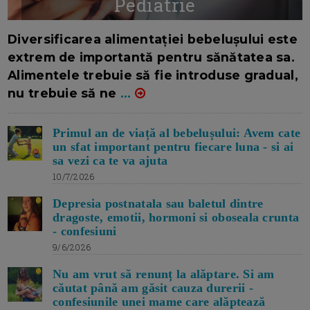
Pediatrie
16/7/2026
AUTOR: EDITOR DC.
Diversificarea alimentației bebelușului este
extrem de importantă pentru sănătatea sa.
Alimentele trebuie să fie introduse gradual,
nu trebuie să ne
...
Primul an de viață al bebelușului: Avem cate
un sfat important pentru fiecare luna - si ai
sa vezi ca te va ajuta
10/7/2026
Depresia postnatala sau baletul dintre
dragoste, emotii, hormoni si oboseala crunta
- confesiuni
9/6/2026
Nu am vrut să renunț la alăptare. Si am
căutat până am găsit cauza durerii -
confesiunile unei mame care alăptează