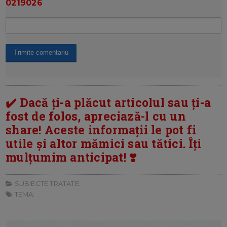
0219026
✔️ Dacă ți-a plăcut articolul sau ți-a
fost de folos, apreciază-l cu un
share! Aceste informații le pot fi
utile și altor mămici sau tătici. Îți
mulțumim anticipat! ❣️
SUBIECTE TRATATE:
TEMA: