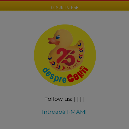
COMUNITATE
Follow us:
|
|
|
|
Intreabă I-MAMI