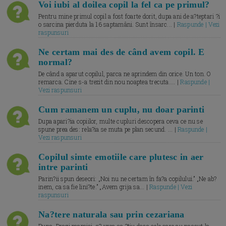
Voi iubi al doilea copil la fel ca pe primul?
Pentru mine primul copil a fost foarte dorit, dupa ani de a?teptari ?i
o sarcina pierduta la 16 saptamâni. Sunt însarc... |
Raspunde | Vezi
raspunsuri
Ne certam mai des de când avem copil. E
normal?
De când a aparut copilul, parca ne aprindem din orice. Un ton. O
remarca. Cine s-a trezit din nou noaptea trecuta.... |
Raspunde |
Vezi raspunsuri
Cum ramanem un cuplu, nu doar parinti
Dupa apari?ia copiilor, multe cupluri descopera ceva ce nu se
spune prea des: rela?ia se muta pe plan secund. ... |
Raspunde |
Vezi raspunsuri
Copilul simte emotiile care plutesc in aer
intre parinti
Parin?ii spun deseori: „Noi nu ne certam în fa?a copilului.” „Ne ab?
inem, ca sa fie lini?te.” „Avem grija sa... |
Raspunde | Vezi
raspunsuri
Na?tere naturala sau prin cezariana