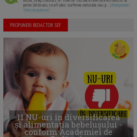
Buna, Dragi mamici, a? vrea sa ?tiu daca cele care au nascut la
peste 38 de ani, ce a?i ales: na?terea naturala sau p... |
Raspunde |
Vezi raspunsuri
PROPUNERI REDACTOR SEF
11 NU-uri in diversificarea
și alimentația bebelușului -
conform Academiei de