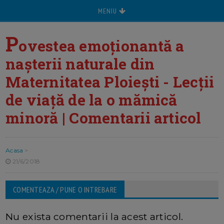
MENIU
P
ovestea emoționantă a
nașterii naturale din
Maternitatea Ploiești - Lecții
de viață de la o mămică
minoră | Comentarii articol
Acasa
>
21/6/2018
COMENTEAZA / PUNE O INTREBARE
Nu exista comentarii la acest articol.