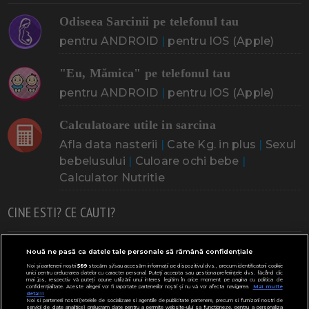
Odiseea Sarcinii pe telefonul tau
pentru ANDROID
|
pentru IOS (Apple)
"Eu, Mămica" pe telefonul tau
pentru ANDROID
|
pentru IOS (Apple)
Calculatoare utile in sarcina
Afla data nasterii
|
Cate Kg. in plus
|
Sexul
bebelusului
|
Culoare ochi bebe
|
Calculator Nutritie
CINE ESTI? CE CAUTI?
Doresc un copil
Adoptia
Probleme cu sarcina
Nouă ne pasă ca datele tale personale să rămână confidențiale
Noi și partenerii noștri
589
stocăm și/sau accesăm informații pe dispozitivul dvs., precum identificatorii cookie
Urmeaza sa nasc
Probleme alaptare
Bebe plange
unici pentru prelucrarea datelor cu caracter personal. Puteți accepta sau gestiona preferințele dvs. făcând clic
mai jos, respectiv vă puteți opune utilizării unui interes legitim în orice moment pe pagina cu politica de
confidențialitate. Aceste alegeri vor fi raportate partenerilor noștri și nu vă vor afecta navigarea.
Mai multe
Bebe febra
Caut bona
Cresa, Gradinta
detalii
Noi si partenerii nostri (retelele de socializare si agentiile de publicitate partenere, precum si furnizorii nostri de
servicii de date analitice) prelucram date pentru a permite website-ului sa functioneze, pentru a personaliza