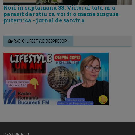
Nori in saptamana 33. Viitorul tata m-a
parasit dar stiu ca voi fi o mama singura
puternica - jurnal de sarcina
📻 RADIO: LIFESTYLE DESPRECOPII
DESPRE NOI