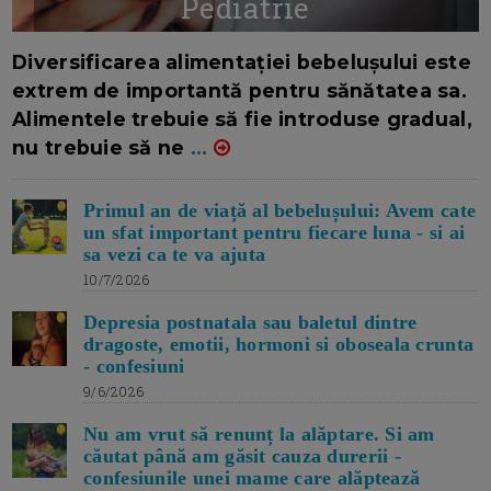
Pediatrie
16/7/2026
AUTOR: EDITOR DC.
Diversificarea alimentației bebelușului este
extrem de importantă pentru sănătatea sa.
Alimentele trebuie să fie introduse gradual,
nu trebuie să ne
...
Primul an de viață al bebelușului: Avem cate
un sfat important pentru fiecare luna - si ai
sa vezi ca te va ajuta
10/7/2026
Depresia postnatala sau baletul dintre
dragoste, emotii, hormoni si oboseala crunta
- confesiuni
9/6/2026
Nu am vrut să renunț la alăptare. Si am
căutat până am găsit cauza durerii -
confesiunile unei mame care alăptează