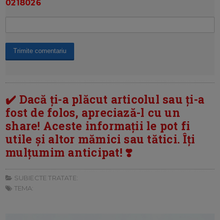
0218026
✔️ Dacă ți-a plăcut articolul sau ți-a
fost de folos, apreciază-l cu un
share! Aceste informații le pot fi
utile și altor mămici sau tătici. Îți
mulțumim anticipat! ❣️
SUBIECTE TRATATE:
TEMA: