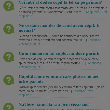
Voi iubi al doilea copil la fel ca pe primul?
Pentru mine primul copil a fost foarte dorit, dupa ani de a?teptari ?i
o sarcina pierduta la 16 saptamâni. Sunt însarc... |
Raspunde | Vezi
raspunsuri
Ne certam mai des de când avem copil. E
normal?
De când a aparut copilul, parca ne aprindem din orice. Un ton. O
remarca. Cine s-a trezit din nou noaptea trecuta.... |
Raspunde |
Vezi raspunsuri
Cum ramanem un cuplu, nu doar parinti
Dupa apari?ia copiilor, multe cupluri descopera ceva ce nu se
spune prea des: rela?ia se muta pe plan secund. ... |
Raspunde |
Vezi raspunsuri
Copilul simte emotiile care plutesc in aer
intre parinti
Parin?ii spun deseori: „Noi nu ne certam în fa?a copilului.” „Ne ab?
inem, ca sa fie lini?te.” „Avem grija sa... |
Raspunde | Vezi
raspunsuri
Na?tere naturala sau prin cezariana