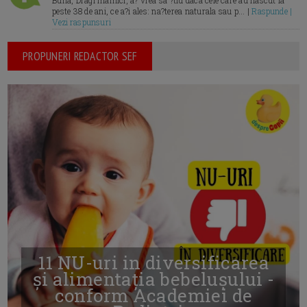
Buna, Dragi mamici, a? vrea sa ?tiu daca cele care au nascut la
peste 38 de ani, ce a?i ales: na?terea naturala sau p... |
Raspunde |
Vezi raspunsuri
PROPUNERI REDACTOR SEF
11 NU-uri in diversificarea
și alimentația bebelușului -
conform Academiei de