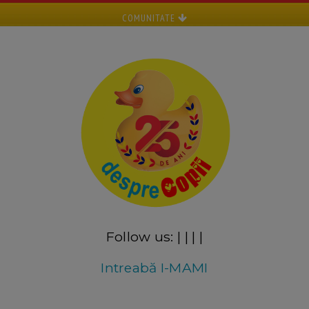
COMUNITATE
Follow us:
|
|
|
|
Intreabă I-MAMI