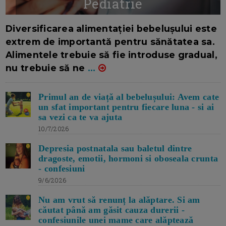
Pediatrie
16/7/2026
AUTOR: EDITOR DC.
Diversificarea alimentației bebelușului este
extrem de importantă pentru sănătatea sa.
Alimentele trebuie să fie introduse gradual,
nu trebuie să ne
...
Primul an de viață al bebelușului: Avem cate
un sfat important pentru fiecare luna - si ai
sa vezi ca te va ajuta
10/7/2026
Depresia postnatala sau baletul dintre
dragoste, emotii, hormoni si oboseala crunta
- confesiuni
9/6/2026
Nu am vrut să renunț la alăptare. Si am
căutat până am găsit cauza durerii -
confesiunile unei mame care alăptează