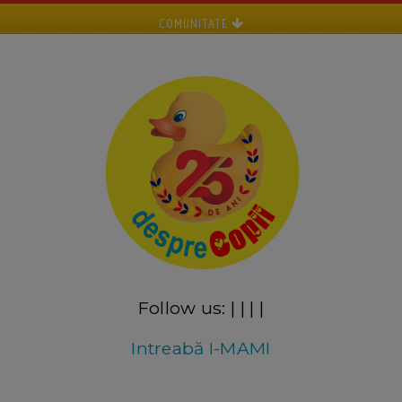
COMUNITATE
Follow us:
|
|
|
|
Intreabă I-MAMI