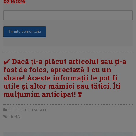
0216026
✔️ Dacă ți-a plăcut articolul sau ți-a
fost de folos, apreciază-l cu un
share! Aceste informații le pot fi
utile și altor mămici sau tătici. Îți
mulțumim anticipat! ❣️
SUBIECTE TRATATE:
TEMA: