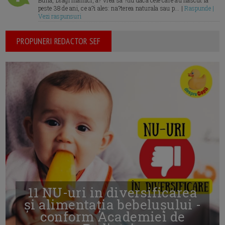
Buna, Dragi mamici, a? vrea sa ?tiu daca cele care au nascut la
peste 38 de ani, ce a?i ales: na?terea naturala sau p... |
Raspunde |
Vezi raspunsuri
PROPUNERI REDACTOR SEF
11 NU-uri in diversificarea
și alimentația bebelușului -
conform Academiei de