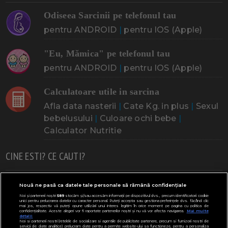
Odiseea Sarcinii pe telefonul tau
pentru ANDROID
|
pentru IOS (Apple)
"Eu, Mămica" pe telefonul tau
pentru ANDROID
|
pentru IOS (Apple)
Calculatoare utile in sarcina
Afla data nasterii
|
Cate Kg. in plus
|
Sexul
bebelusului
|
Culoare ochi bebe
|
Calculator Nutritie
CINE ESTI? CE CAUTI?
Doresc un copil
Adoptia
Probleme cu sarcina
Nouă ne pasă ca datele tale personale să rămână confidențiale
Noi și partenerii noștri
589
stocăm și/sau accesăm informații pe dispozitivul dvs., precum identificatorii cookie
Urmeaza sa nasc
Probleme alaptare
Bebe plange
unici pentru prelucrarea datelor cu caracter personal. Puteți accepta sau gestiona preferințele dvs. făcând clic
mai jos, respectiv vă puteți opune utilizării unui interes legitim în orice moment pe pagina cu politica de
confidențialitate. Aceste alegeri vor fi raportate partenerilor noștri și nu vă vor afecta navigarea.
Mai multe
Bebe febra
Caut bona
Cresa, Gradinta
detalii
Noi si partenerii nostri (retelele de socializare si agentiile de publicitate partenere, precum si furnizorii nostri de
servicii de date analitice) prelucram date pentru a permite website-ului sa functioneze, pentru a personaliza