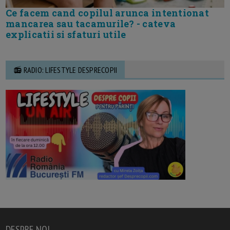
Ce facem cand copilul arunca intentionat
mancarea sau tacamurile? - cateva
explicatii si sfaturi utile
📻 RADIO: LIFESTYLE DESPRECOPII
DESPRE NOI