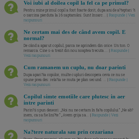
Voi iubi al doilea copil la fel ca pe primul?
Pentru mine primul copil a fost foarte dorit, dupa ani de a?teptari ?i
o sarcina pierduta la 16 saptamâni. Sunt însarc... |
Raspunde | Vezi
raspunsuri
Ne certam mai des de când avem copil. E
normal?
De când a aparut copilul, parca ne aprindem din orice. Un ton. O
remarca. Cine s-a trezit din nou noaptea trecuta.... |
Raspunde |
Vezi raspunsuri
Cum ramanem un cuplu, nu doar parinti
Dupa apari?ia copiilor, multe cupluri descopera ceva ce nu se
spune prea des: rela?ia se muta pe plan secund. ... |
Raspunde |
Vezi raspunsuri
Copilul simte emotiile care plutesc in aer
intre parinti
Parin?ii spun deseori: „Noi nu ne certam în fa?a copilului.” „Ne ab?
inem, ca sa fie lini?te.” „Avem grija sa... |
Raspunde | Vezi
raspunsuri
Na?tere naturala sau prin cezariana