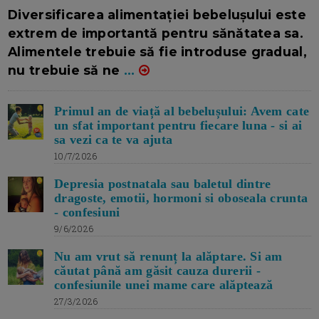
16/7/2026
AUTOR: EDITOR DC.
Diversificarea alimentației bebelușului este
extrem de importantă pentru sănătatea sa.
Alimentele trebuie să fie introduse gradual,
nu trebuie să ne
...
Primul an de viață al bebelușului: Avem cate
un sfat important pentru fiecare luna - si ai
sa vezi ca te va ajuta
10/7/2026
Depresia postnatala sau baletul dintre
dragoste, emotii, hormoni si oboseala crunta
- confesiuni
9/6/2026
Nu am vrut să renunț la alăptare. Si am
căutat până am găsit cauza durerii -
confesiunile unei mame care alăptează
27/3/2026