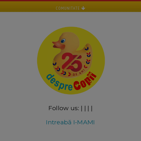
COMUNITATE
Follow us:
|
|
|
|
Intreabă I-MAMI