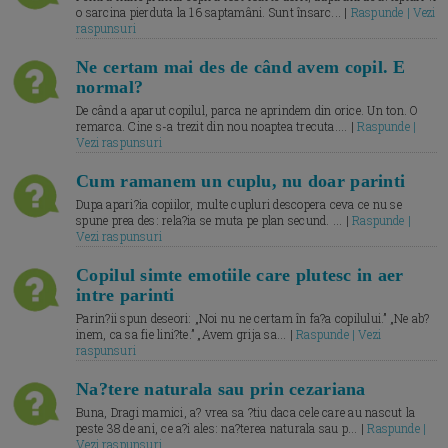
o sarcina pierduta la 16 saptamâni. Sunt însarc... |
Raspunde | Vezi
raspunsuri
Ne certam mai des de când avem copil. E
normal?
De când a aparut copilul, parca ne aprindem din orice. Un ton. O
remarca. Cine s-a trezit din nou noaptea trecuta.... |
Raspunde |
Vezi raspunsuri
Cum ramanem un cuplu, nu doar parinti
Dupa apari?ia copiilor, multe cupluri descopera ceva ce nu se
spune prea des: rela?ia se muta pe plan secund. ... |
Raspunde |
Vezi raspunsuri
Copilul simte emotiile care plutesc in aer
intre parinti
Parin?ii spun deseori: „Noi nu ne certam în fa?a copilului.” „Ne ab?
inem, ca sa fie lini?te.” „Avem grija sa... |
Raspunde | Vezi
raspunsuri
Na?tere naturala sau prin cezariana
Buna, Dragi mamici, a? vrea sa ?tiu daca cele care au nascut la
peste 38 de ani, ce a?i ales: na?terea naturala sau p... |
Raspunde |
Vezi raspunsuri