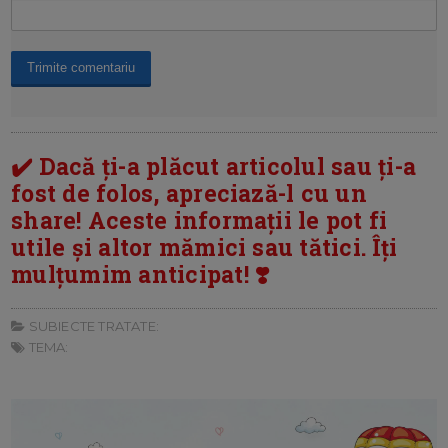
✔️ Dacă ți-a plăcut articolul sau ți-a
fost de folos, apreciază-l cu un
share! Aceste informații le pot fi
utile și altor mămici sau tătici. Îți
mulțumim anticipat! ❣️
SUBIECTE TRATATE:
TEMA: