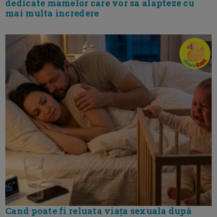
dedicate mamelor care vor sa alapteze cu
mai multa incredere
Cand poate fi reluata viața sexuala după