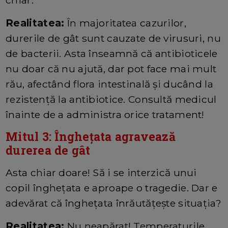
chiar.
Realitatea:
În majoritatea cazurilor,
durerile de gât sunt cauzate de virusuri, nu
de bacterii. Asta înseamnă că antibioticele
nu doar că nu ajută, dar pot face mai mult
rău, afectând flora intestinală și ducând la
rezistență la antibiotice. Consultă medicul
înainte de a administra orice tratament!
Mitul 3: Înghețata agravează
durerea de gât
Asta chiar doare! Să i se interzică unui
copil înghețata e aproape o tragedie. Dar e
adevărat că înghețata înrăutățește situația?
Realitatea:
Nu neapărat! Temperaturile