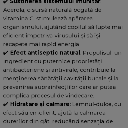
✔️
Susținerea sistemului imunitar
:
Acerola, o sursă naturală bogată de
vitamina C, stimulează apărarea
organismului, ajutând copilul să lupte mai
eficient împotriva virusului și să își
recapete mai rapid energia.
✔️
Efect antiseptic natural
: Propolisul, un
ingredient cu puternice proprietăți
antibacteriene și antivirale, contribuie la
menținerea sănătății cavității bucale și la
prevenirea suprainfecțiilor care ar putea
complica procesul de vindecare.
✔️
Hidratare și calmare
: Lemnul-dulce, cu
efect său emolient, ajută la calmarea
durerilor din gât, reducând senzația de