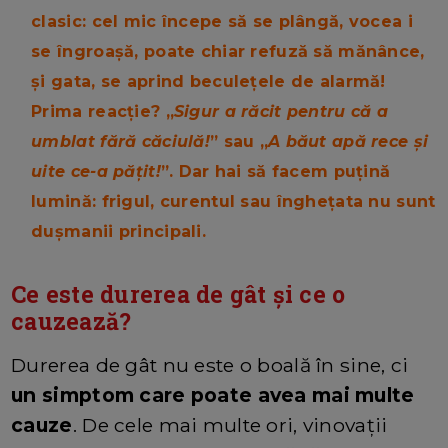
clasic: cel mic începe să se plângă, vocea i
se îngroașă, poate chiar refuză să mănânce,
și gata, se aprind beculețele de alarmă!
Prima reacție? „
Sigur a răcit pentru că a
umblat fără căciulă!
” sau „
A băut apă rece și
uite ce-a pățit!
”. Dar hai să facem puțină
lumină: frigul, curentul sau înghețata nu sunt
dușmanii principali.
Ce este durerea de gât și ce o
cauzează?
Durerea de gât nu este o boală în sine, ci
un simptom care poate avea mai multe
cauze
. De cele mai multe ori, vinovații