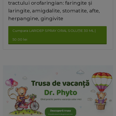
tractului orofaringian: faringite și
laringite, amigdalite, stomatite, afte,
herpangine, gingivite
Cumpara LARIDEP SPRAY ORAL SOLUȚIE 30 ML |
50.00 lei