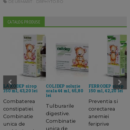
DE URMARIT:
DRPHYTO.RO
CATALOG PRODUSE
LAXODEP sirop
COLIDEP soluție
FERRODEP sirop
150 ml, 43,20 lei
orala 44 ml, 65,80
150 ml, 42,20 lei
lei
Combaterea
Preventia si
Tulburarile
constipatiei.
corectarea
digestive.
Combinatie
anemiei
Combinatie
unica de
feriprive
unica de