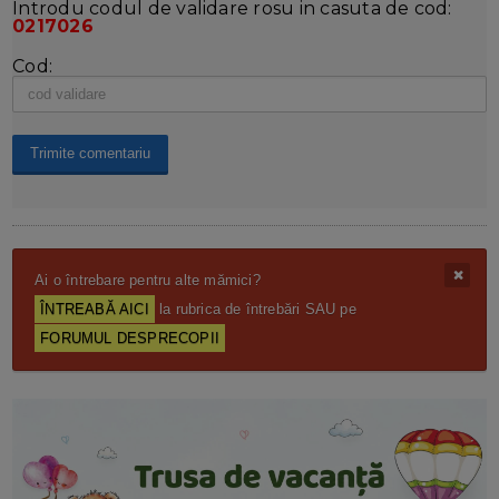
Introdu codul de validare rosu in casuta de cod:
0217026
Cod:
Ai o întrebare pentru alte mămici?
ÎNTREABĂ AICI
la rubrica de întrebări SAU pe
FORUMUL DESPRECOPII