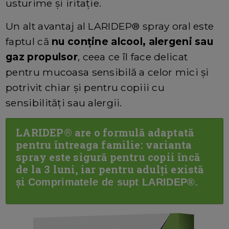
usturime și iritație.
Un alt avantaj al LARIDEP® spray oral este
faptul că
nu conține alcool, alergeni sau
gaz propulsor
, ceea ce îl face delicat
pentru mucoasa sensibilă a celor mici și
potrivit chiar și pentru copiii cu
sensibilități sau alergii.
LARIDEP® are o formulă adaptată
pentru întreaga familie: varianta
spray este sigură pentru copii încă
de la 3 luni, iar pentru adulți există
și
.
Comprimatele de supt LARIDEP®