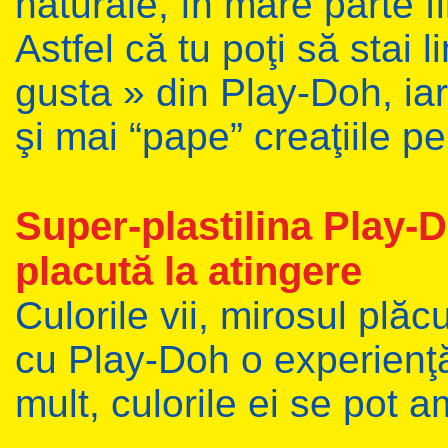
naturale, în mare parte f
Astfel că tu poţi să stai l
gusta » din Play-Doh, iar
şi mai “pape” creaţiile pe 
Super-plastilina Play-D
placută la atingere
Culorile vii, mirosul plăc
cu Play-Doh o experienţă 
mult, culorile ei se pot a