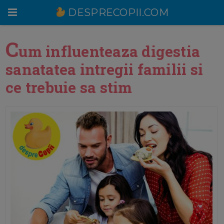
DESPRECOPII.COM
COM
C
um influenteaza digestia
sanatatea intregii familii si
ce trebuie sa stim