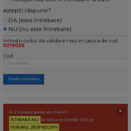
aștepți răspuns?
DA (este întrebare)
NU (nu este întrebare)
Introdu codul de validare rosu in casuta de cod:
0219026
Cod:
Ai o întrebare pentru alte mămici?
ÎNTREABĂ AICI
la rubrica de întrebări SAU pe
FORUMUL DESPRECOPII