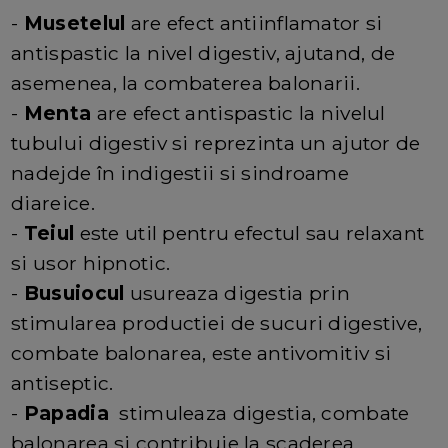
-
Musetelul
are efect antiinflamator si
antispastic la nivel digestiv, ajutand, de
asemenea, la combaterea balonarii.
-
Menta
are efect antispastic la nivelul
tubului digestiv si reprezinta un ajutor de
nadejde în indigestii si sindroame
diareice.
-
Teiul
este util pentru efectul sau relaxant
si usor hipnotic.
-
Busuiocul
usureaza digestia prin
stimularea productiei de sucuri digestive,
combate balonarea, este antivomitiv si
antiseptic.
-
Papadia
stimuleaza digestia, combate
balonarea si contribuie la scaderea