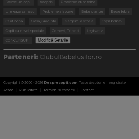
Doresc un copil
Adoptia
Probleme cu sarcina
Urmeaza sa nasc
Probleme alaptare
Bebe plange
Bebe febra
Caut bona
Cresa, Gradinta
Mergem la scoala
Copil bolnav
Copii cu nevoi speciale
Gemeni, Tripleti
Legislativ
Modifică Setările
CONCURSURI
Parteneri:
ClubulBebelusilor.ro
Copyright © 2000 - 2026
Desprecopii.com
. Toate drepturile inregistrate.
Acasa
Publicitate
Termeni si conditii
Contact