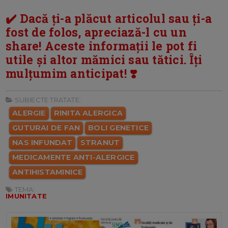
✔️ Dacă ți-a plăcut articolul sau ți-a
fost de folos, apreciază-l cu un
share! Aceste informații le pot fi
utile și altor mămici sau tătici. Îți
mulțumim anticipat! ❣️
SUBIECTE TRATATE:
ALERGIE
RINITA ALERGICA
GUTURAI DE FAN
BOLI GENETICE
NAS INFUNDAT
STRANUT
MEDICAMENTE ANTI-ALERGICE
ANTIHISTAMINICE
TEMA:
IMUNITATE