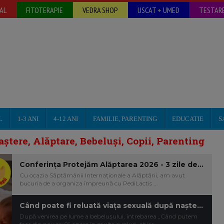
AL
FITOTERAPIE
VEDRA SHOP
USCAT + UMED
TESTARE
L
1-3 ANI
4-12 ANI
FAMILIE, PARENTING
EDUCATIE
S
aștere, Alăptare, Bebeluși, Copii, Parenting
Conferința Protejăm Alăptarea 2026 - 3 zile dedicate mamelor care vor să alăpteze cu mai multă încredere
Cu ocazia Săptămânii Internaționale a Alăptării, am avut
bucuria de a organiza împreună cu PediLactis ...
Când poate fi reluată viața sexuală după naștere? Ce modificari apar in relatia intima a cuplului - ce e normal si ce NU.
După venirea pe lume a bebelușului, întrebarea „Când putem