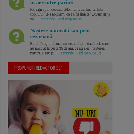
in aer intre parinti
Părinții spun deseori: „Noi nu ne certăm în fața
copilului.” „Ne abținem, ca să fie liniște.” „Avem grijă
să... |
Raspunde | Vezi raspunsuri
Naștere naturală sau prin
cezariană
Bună, Dragi mămici, aș vrea să știu dacă cele care
au născut la peste 38 de ani, ce ați ales: nașterea
naturală sau p... |
Raspunde | Vezi raspunsuri
PROPUNERI REDACTOR SEF