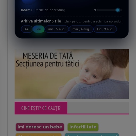
🔉
IMami
• Stirile de parenting
Arhiva ultimelor 5 zile
(click pe o zi pentru a schimba episodul)
Azi
Ieri
mie., 5 aug.
mar., 4 aug.
lun., 3 aug.
CINE EȘTI? CE CAUȚI?
Imi doresc un bebe
Infertilitate