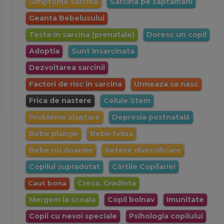
Simptome sarcina
Sarcina pe saptamani
Geanta Bebelusului
Teste in sarcina (prenatale)
Doresc un copil
Adoptia
Sunt insarcinata
Dezvoltarea sarcinii
Factori de risc in sarcina
Urmeaza sa nasc
Frica de nastere
Celule Stem
Probleme alaptare
Depresia postnatală
Bebe plange
Bebe febra
Bebe nu doarme
Retete diversificare
Copilul supradotat
Cărtile Copilariei
Cresa, Gradinta
Caut bona
Mergem la scoala
Copil bolnav
Imunitate
Copii cu nevoi speciale
Psihologia copilului