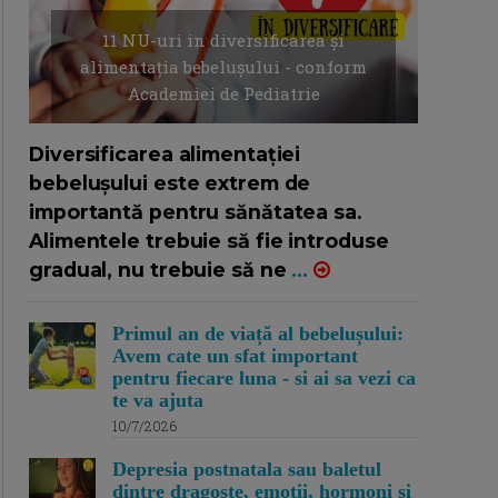
11 NU-uri in diversificarea și
alimentația bebelușului - conform
Academiei de Pediatrie
16/7/2026
AUTOR: EDITOR DC.
Diversificarea alimentației
bebelușului este extrem de
importantă pentru sănătatea sa.
Alimentele trebuie să fie introduse
gradual, nu trebuie să ne
...
Primul an de viață al bebelușului:
Avem cate un sfat important
pentru fiecare luna - si ai sa vezi ca
te va ajuta
10/7/2026
Depresia postnatala sau baletul
dintre dragoste, emotii, hormoni si