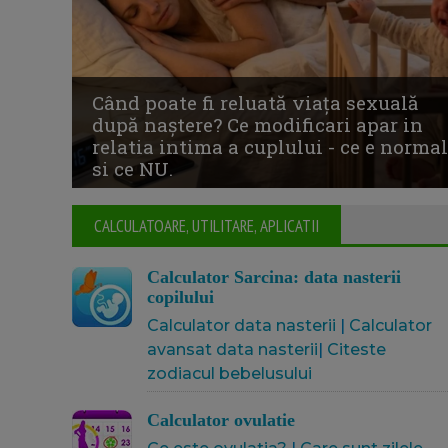
ului
CALCULATOARE, UTILITARE, APLICATII
Calculator Sarcina: data nasterii
copilului
Calculator data nasterii
|
Calculator
avansat data nasterii
|
Citeste
zodiacul bebelusului
Calculator ovulatie