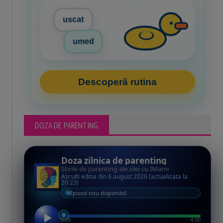
uscat
umed
Descoperă rutina
DOZA DE PARENTING
Doza zilnica de parenting
Stirile de parenting ale zilei cu IMami
Asculti editia din 6 august 2026 (actualizata la
20:23)
Episod nou disponibil
0:00
4:00