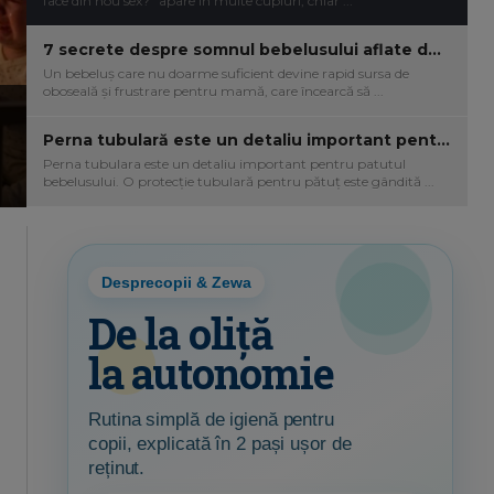
face din nou sex?” apare în multe cupluri, chiar ...
7 secrete despre somnul bebelusului aflate de la un expert in somnul bebelusilor
Un bebeluș care nu doarme suficient devine rapid sursa de
oboseală și frustrare pentru mamă, care încearcă să ...
Perna tubulară este un detaliu important pentru pătuțul bebelușului. Ii ofera protecție inteligentă și confort - iar cele de la Jukki sunt ideale
Perna tubulara este un detaliu important pentru patutul
bebelusului. O protecție tubulară pentru pătuț este gândită ...
Desprecopii & Zewa
De la oliță
la autonomie
Rutina simplă de igienă pentru
copii, explicată în 2 pași ușor de
reținut.