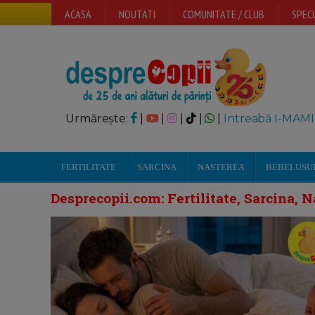
ACASA
NOUTATI
COMUNITATE / CLUB
SPECI
Urmărește:
|
|
|
|
|
Intreabă I-MAMI
FERTILITATE
SARCINA
NASTEREA
BEBELUSU
Desprecopii.com: Fertilitate, Sarcina, N