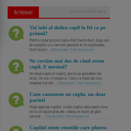
ÎNTREBARI
PUNE O ÎNTREBARE
Voi iubi al doilea copil la fel ca pe
primul?
Pentru mine primul copil a fost foarte dorit, după ani
de așteptări și o sarcină pierduta la 16 săptămâni.
Sunt însărc... |
Raspunde | Vezi raspunsuri
Ne certăm mai des de când avem
copil. E normal?
De când a apărut copilul, parcă ne aprindem din
orice. Un ton. O remarcă. Cine s-a trezit din nou
noaptea trecuta.... |
Raspunde | Vezi raspunsuri
Cum ramanem un cuplu, nu doar
parinti
După apariția copiilor, multe cupluri descoperă ceva
ce nu se spune prea des: relația se mută pe plan
secund. ... |
Raspunde | Vezi raspunsuri
Copilul simte emotiile care plutesc