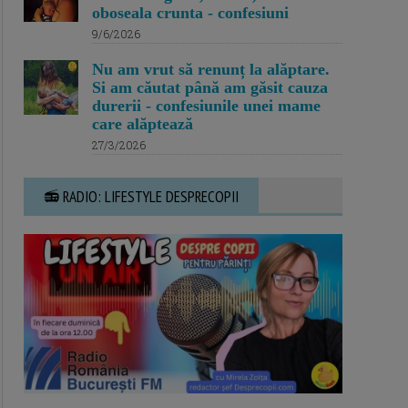
oboseala crunta - confesiuni
9/6/2026
Nu am vrut să renunț la alăptare.
Si am căutat până am găsit cauza
durerii - confesiunile unei mame
care alăptează
27/3/2026
📻 RADIO: LIFESTYLE DESPRECOPII