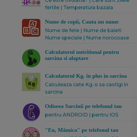
Ce este ovulatia?
|
Care sunt zilele
fertile
|
Temperatura bazala
Nume de copii, Cauta un nume
Nume de fete
|
Nume de baieti
Nume speciale | Nume norocoase
Calculatorul nutritional pentru
sarcina si alaptare
Calculatorul Kg. in plus in sarcina
Calculeaza cate Kg. o sa castigi in
sarcina
Odiseea Sarcinii pe telefonul tau
pentru ANDROID
|
pentru IOS
"Eu, Mămica" pe telefonul tau