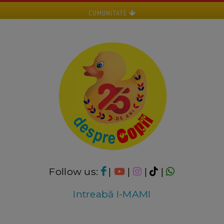
COMUNITATE
Follow us:
|
|
|
|
Intreabă I-MAMI