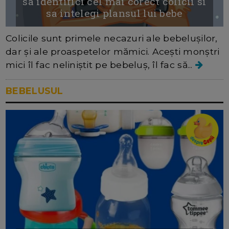
sa identifici cel mai corect colicii si
sa intelegi plansul lui bebe
Colicile sunt primele necazuri ale bebelușilor,
dar și ale proaspetelor mămici. Acești monștri
mici îl fac neliniștit pe bebeluș, îl fac să...
BEBELUSUL