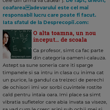
cele din urma va cadea!").
De fapt, uneori,
coafareaadevarului este cel mai
responsabil lucru care poate fi facut.
Iata sfatul de la Desprecopii.com:
O alta toamna, un nou
inceput... de scoala
Ca profesor, simt ca fac parte
din categoria oameni-calauza.
Astept sa sune soneria care iti sparge
timpanele si sa intru in clasa cu inima cat
un purice, la gandul ca treizeci de perechi
de ochisori imi vor sorbi cuvintele rostite
cald pentru intaia oara. Imi place sa simt
vibratia sufletelor care abia invata sa viseze,
sa vad cum le cresc aripi sub ochii mei si