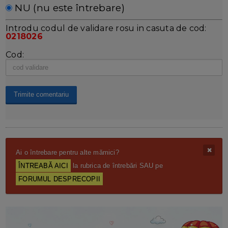
NU (nu este întrebare)
Introdu codul de validare rosu in casuta de cod:
0218026
Cod:
Ai o întrebare pentru alte mămici?
ÎNTREABĂ AICI
la rubrica de întrebări SAU pe
FORUMUL DESPRECOPII