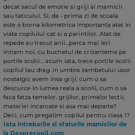
decat sacul de emotie si griji al mamicii
sau taticului. Si, da - prima zi de scoala
este o borna kilometrica importanta atat in
viata copilului cat si a parintilor. Atat de
repede au trecut anii...parca mai ieri
intram noi, cu buchetul de crizanteme pe
portile scolii... acum iata, trece portile scolii
copilul tau drag. In umbra zambetului usor
nostalgic avem insa griji: cum o sa
descurce in lumea reala a scolii, cum o sa
faca fatza temelor, grijilor, primelor lectii,
materiei incarcate si asa mai departe?
Deci, cum pregatim copilul pentru clasa 1?
Iata intrebarile si sfaturile mamicilor de
la Desprecopii.com