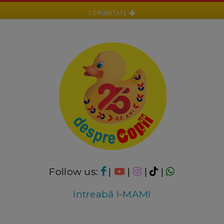
COMUNITATE
Follow us:
|
|
|
|
Intreabă I-MAMI