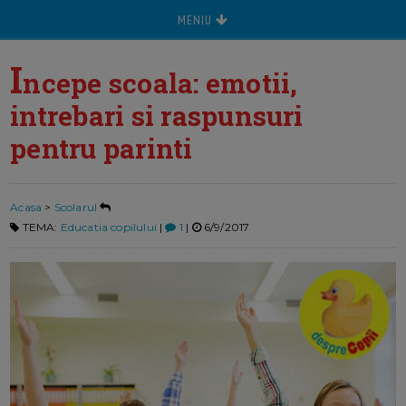
MENIU
I
ncepe scoala: emotii,
intrebari si raspunsuri
pentru parinti
Acasa
>
Scolarul
TEMA:
Educatia copilului
|
1
|
6/9/2017