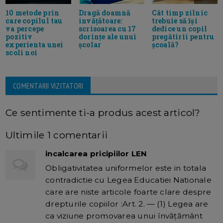
10 metode prin
Dragă doamnă
Cât timp zilnic
care copilul tau
invățătoare:
trebuie să își
va percepe
scrisoarea cu 17
dedice un copil
pozitiv
dorințe ale unui
pregătirii pentru
experienta unei
școlar
școală?
scoli noi
COMENTARII VIZITATORI
Ce sentimente ti-a produs acest articol?
Ultimile 1 comentarii
incalcarea pricipiilor LEN
Obligativitatea uniformelor este in totala
contradictie cu Legea Educatiei Nationale
care are niste articole foarte clare despre
drepturile copiilor :Art. 2. — (1) Legea are
ca viziune promovarea unui învățământ