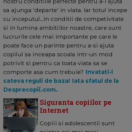
nostru conditiile perfecte pentru a-l ajuta
sa ajunga 'departe' in viata. Iar totul incepe
cu inceputul...In conditii de competivitate
si in lumina ambitiilor noastre, care sunt
lucrurile cele mai importante pe care le
poate face un parinte pentru a-si ajuta
copilul sa inceapa scoala intr-un mod
potrivit si pentru ca toata viata sa se
comporte asa cum trebuie?
Invatati-l
cateva reguli de baza! Iata sfatul de la
Desprecopii.com.
Siguranta copiilor pe
Internet
Copiii si adolescentii sunt
printre cei mai mari