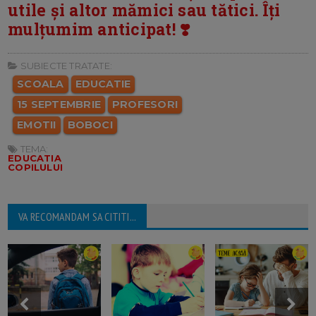
utile și altor mămici sau tătici. Îți
mulțumim anticipat! ❣️
SUBIECTE TRATATE:
SCOALA
EDUCATIE
15 SEPTEMBRIE
PROFESORI
EMOTII
BOBOCI
TEMA:
EDUCATIA
COPILULUI
VA RECOMANDAM SA CITITI...