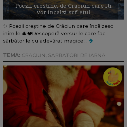
Poezii crestine, de Craciun care iti
vor incalzi sufletul
✨ Poezii creștine de Crăciun care încălzesc
inimile 🎄❤️Descoperă versurile care fac
sărbătorile cu adevărat magice!...
TEMA:
CRACIUN, SARBATORI DE IARNA