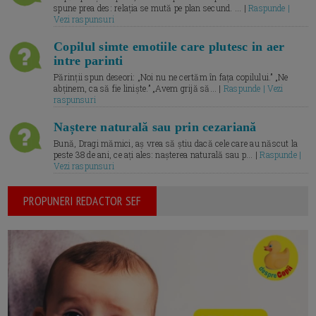
spune prea des: relația se mută pe plan secund. ... |
Raspunde |
Vezi raspunsuri
Copilul simte emotiile care plutesc in aer
intre parinti
Părinții spun deseori: „Noi nu ne certăm în fața copilului.” „Ne
abținem, ca să fie liniște.” „Avem grijă să... |
Raspunde | Vezi
raspunsuri
Naștere naturală sau prin cezariană
Bună, Dragi mămici, aș vrea să știu dacă cele care au născut la
peste 38 de ani, ce ați ales: nașterea naturală sau p... |
Raspunde |
Vezi raspunsuri
PROPUNERI REDACTOR SEF