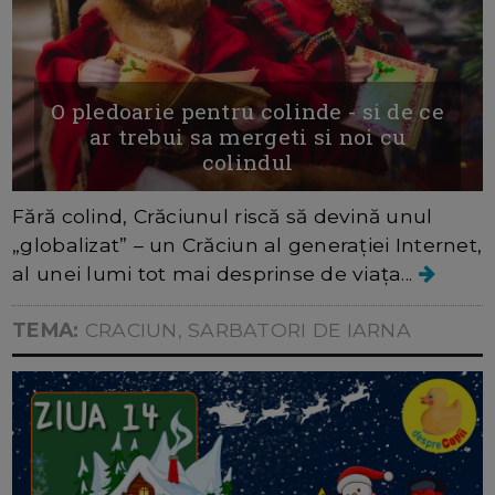
O pledoarie pentru colinde - si de ce
ar trebui sa mergeti si noi cu
colindul
Fără colind, Crăciunul riscă să devină unul
„globalizat” – un Crăciun al generației Internet,
al unei lumi tot mai desprinse de viața...
TEMA:
CRACIUN, SARBATORI DE IARNA