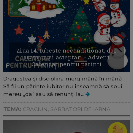
Ziua 14: Iubeste neconditionat, dar
arata ca ai asteptari - Advent
Calendar pentru parinti
Dragostea și disciplina merg mână în mână.
Să fii un părinte iubitor nu înseamnă să spui
mereu „da” sau să renunți la...
TEMA:
CRACIUN, SARBATORI DE IARNA