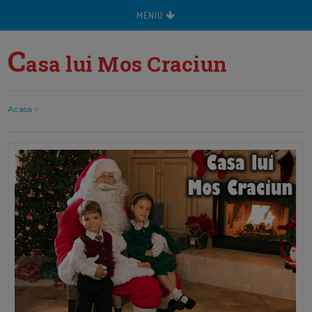
MENIU
C
asa lui Mos Craciun
Acasa
>