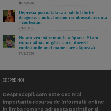
10/7/2026
Depresia postnatala sau baletul dintre
dragoste, emotii, hormoni si oboseala crunta
- confesiuni
9/6/2026
Nu am vrut să renunț la alăptare. Si am
căutat până am găsit cauza durerii -
confesiunile unei mame care alăptează
27/3/2026
DESPRE NOI
Desprecopii.com este cea mai
importanta resursa de informatii online
in limba romana adresata parintilor si