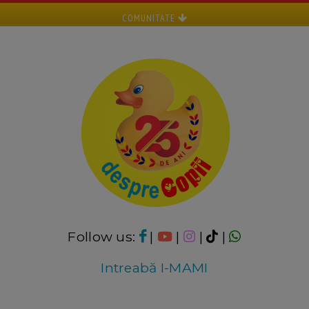
COMUNITATE
Follow us:
|
|
|
|
Intreabă I-MAMI