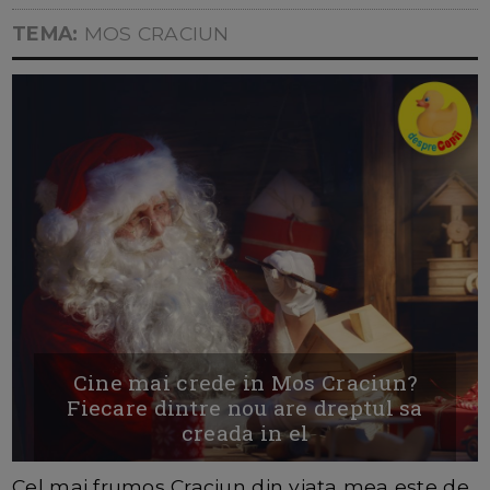
TEMA:
MOS CRACIUN
Cine mai crede in Mos Craciun?
Fiecare dintre nou are dreptul sa
creada in el
Cel mai frumos Craciun din viaţa mea este de