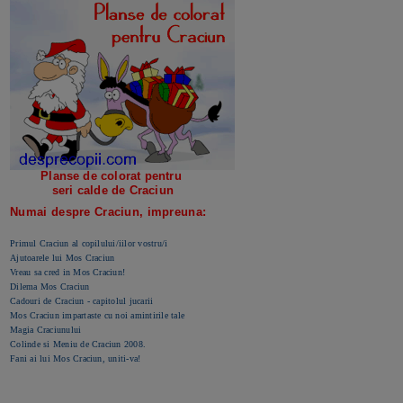
Planse de colorat pentru
seri calde de Craciun
Numai despre Craciun, impreuna:
Primul Craciun al copilului/iilor vostru/i
Ajutoarele lui Mos Craciun
Vreau sa cred in Mos Craciun!
Dilema Mos Craciun
Cadouri de Craciun - capitolul jucarii
Mos Craciun impartaste cu noi amintirile tale
Magia Craciunului
Colinde si Meniu de Craciun 2008.
Fani ai lui Mos Craciun, uniti-va!