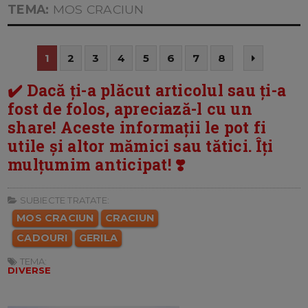
TEMA:
MOS CRACIUN
1
2
3
4
5
6
7
8
✔️ Dacă ți-a plăcut articolul sau ți-a
fost de folos, apreciază-l cu un
share! Aceste informații le pot fi
utile și altor mămici sau tătici. Îți
mulțumim anticipat! ❣️
SUBIECTE TRATATE:
MOS CRACIUN
CRACIUN
CADOURI
GERILA
TEMA:
DIVERSE