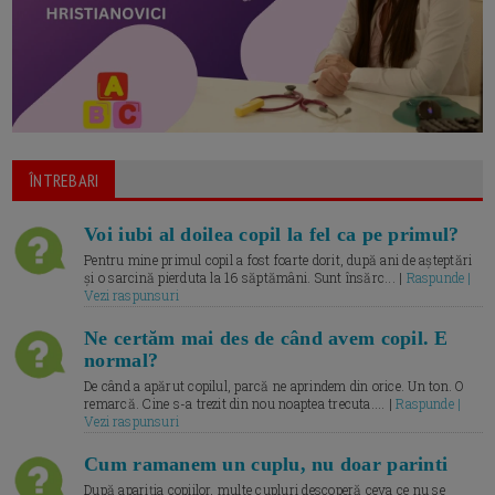
ÎNTREBARI
Voi iubi al doilea copil la fel ca pe primul?
Pentru mine primul copil a fost foarte dorit, după ani de așteptări
și o sarcină pierduta la 16 săptămâni. Sunt însărc... |
Raspunde |
Vezi raspunsuri
Ne certăm mai des de când avem copil. E
normal?
De când a apărut copilul, parcă ne aprindem din orice. Un ton. O
remarcă. Cine s-a trezit din nou noaptea trecuta.... |
Raspunde |
Vezi raspunsuri
Cum ramanem un cuplu, nu doar parinti
După apariția copiilor, multe cupluri descoperă ceva ce nu se