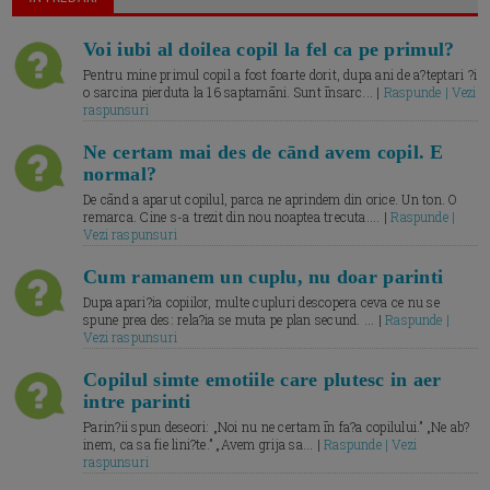
Voi iubi al doilea copil la fel ca pe primul?
Pentru mine primul copil a fost foarte dorit, dupa ani de a?teptari ?i
o sarcina pierduta la 16 saptamāni. Sunt īnsarc... |
Raspunde | Vezi
raspunsuri
Ne certam mai des de cānd avem copil. E
normal?
De cānd a aparut copilul, parca ne aprindem din orice. Un ton. O
remarca. Cine s-a trezit din nou noaptea trecuta.... |
Raspunde |
Vezi raspunsuri
Cum ramanem un cuplu, nu doar parinti
Dupa apari?ia copiilor, multe cupluri descopera ceva ce nu se
spune prea des: rela?ia se muta pe plan secund. ... |
Raspunde |
Vezi raspunsuri
Copilul simte emotiile care plutesc in aer
intre parinti
Parin?ii spun deseori: „Noi nu ne certam īn fa?a copilului.” „Ne ab?
inem, ca sa fie lini?te.” „Avem grija sa... |
Raspunde | Vezi
raspunsuri