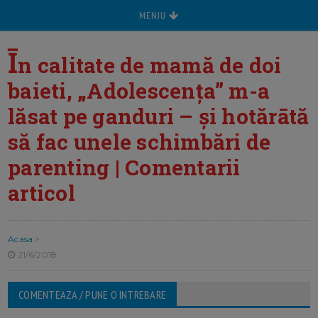
MENIU
Ī
n calitate de mamă de doi
baieti, „Adolescența” m-a
lăsat pe ganduri – și hotărātă
să fac unele schimbări de
parenting | Comentarii
articol
Acasa
>
21/6/2018
COMENTEAZA / PUNE O INTREBARE