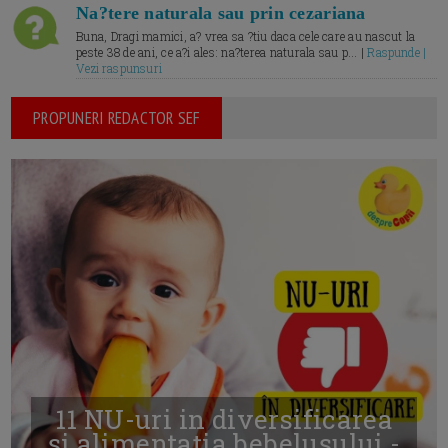
Na?tere naturala sau prin cezariana
Buna, Dragi mamici, a? vrea sa ?tiu daca cele care au nascut la
peste 38 de ani, ce a?i ales: na?terea naturala sau p... |
Raspunde |
Vezi raspunsuri
PROPUNERI REDACTOR SEF
11 NU-uri in diversificarea
și alimentația bebelușului -