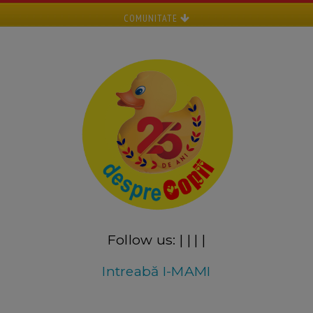
COMUNITATE
Follow us:
|
|
|
|
Intreabă I-MAMI