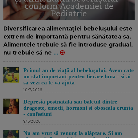
conform Academiei de
Pediatrie
16/7/2026
AUTOR: EDITOR DC.
Diversificarea alimentației bebelușului este
extrem de importantă pentru sănătatea sa.
Alimentele trebuie să fie introduse gradual,
nu trebuie să ne
...
Primul an de viață al bebelușului: Avem cate
un sfat important pentru fiecare luna - si ai
sa vezi ca te va ajuta
10/7/2026
Depresia postnatala sau baletul dintre
dragoste, emotii, hormoni si oboseala crunta
- confesiuni
9/6/2026
Nu am vrut să renunț la alăptare. Si am