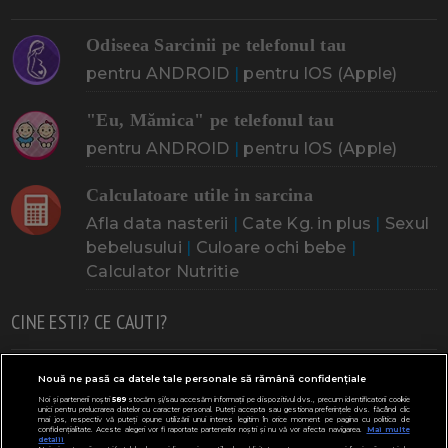
Odiseea Sarcinii pe telefonul tau
pentru ANDROID
|
pentru IOS (Apple)
"Eu, Mămica" pe telefonul tau
pentru ANDROID
|
pentru IOS (Apple)
Calculatoare utile in sarcina
Afla data nasterii
|
Cate Kg. in plus
|
Sexul
bebelusului
|
Culoare ochi bebe
|
Calculator Nutritie
CINE ESTI? CE CAUTI?
Doresc un copil
Adoptia
Probleme cu sarcina
Nouă ne pasă ca datele tale personale să rămână confidențiale
Noi și partenerii noștri
589
stocăm și/sau accesăm informații pe dispozitivul dvs., precum identificatorii cookie
Urmeaza sa nasc
Probleme alaptare
Bebe plange
unici pentru prelucrarea datelor cu caracter personal. Puteți accepta sau gestiona preferințele dvs. făcând clic
mai jos, respectiv vă puteți opune utilizării unui interes legitim în orice moment pe pagina cu politica de
confidențialitate. Aceste alegeri vor fi raportate partenerilor noștri și nu vă vor afecta navigarea.
Mai multe
Bebe febra
Caut bona
Cresa, Gradinta
detalii