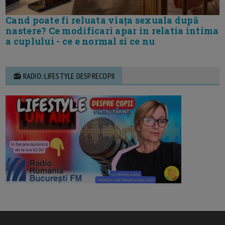
Cand poate fi reluata viața sexuala după
nastere? Ce modificari apar in relatia intima
a cuplului - ce e normal si ce nu
📻 RADIO: LIFESTYLE DESPRECOPII