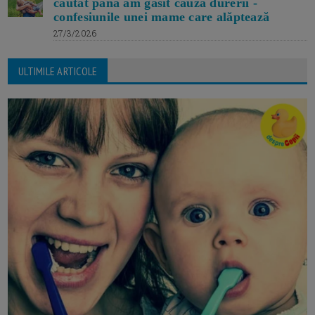
căutat pānă am găsit cauza durerii -
confesiunile unei mame care alăptează
27/3/2026
ULTIMILE ARTICOLE