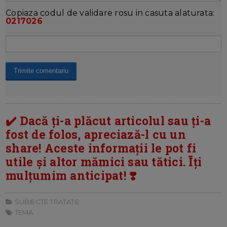
Copiaza codul de validare rosu in casuta alaturata:
0217026
✔️ Dacă ți-a plăcut articolul sau ți-a
fost de folos, apreciază-l cu un
share! Aceste informații le pot fi
utile și altor mămici sau tătici. Īți
mulțumim anticipat! ❣️
SUBIECTE TRATATE:
TEMA: