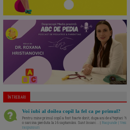
ÎNTREBARI
Voi iubi al doilea copil la fel ca pe primul?
Pentru mine primul copil a fost foarte dorit, dupa ani de a?teptari ?i
o sarcina pierduta la 16 saptamâni. Sunt însarc... |
Raspunde | Vezi
raspunsuri