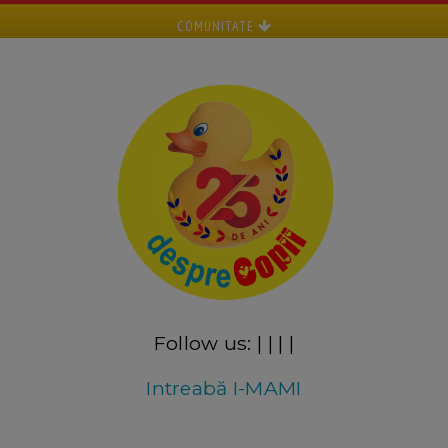
COMUNITATE
Follow us:
|
|
|
|
Intreabă I-MAMI