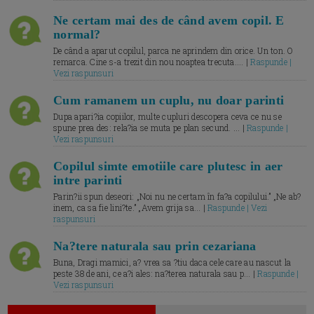
Ne certam mai des de când avem copil. E
normal?
De când a aparut copilul, parca ne aprindem din orice. Un ton. O
remarca. Cine s-a trezit din nou noaptea trecuta.... |
Raspunde |
Vezi raspunsuri
Cum ramanem un cuplu, nu doar parinti
Dupa apari?ia copiilor, multe cupluri descopera ceva ce nu se
spune prea des: rela?ia se muta pe plan secund. ... |
Raspunde |
Vezi raspunsuri
Copilul simte emotiile care plutesc in aer
intre parinti
Parin?ii spun deseori: „Noi nu ne certam în fa?a copilului.” „Ne ab?
inem, ca sa fie lini?te.” „Avem grija sa... |
Raspunde | Vezi
raspunsuri
Na?tere naturala sau prin cezariana
Buna, Dragi mamici, a? vrea sa ?tiu daca cele care au nascut la
peste 38 de ani, ce a?i ales: na?terea naturala sau p... |
Raspunde |
Vezi raspunsuri