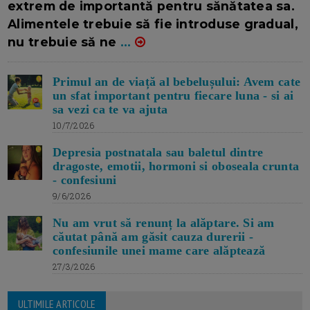
extrem de importantă pentru sănătatea sa.
Alimentele trebuie să fie introduse gradual,
nu trebuie să ne
...
Primul an de viață al bebelușului: Avem cate
un sfat important pentru fiecare luna - si ai
sa vezi ca te va ajuta
10/7/2026
Depresia postnatala sau baletul dintre
dragoste, emotii, hormoni si oboseala crunta
- confesiuni
9/6/2026
Nu am vrut să renunț la alăptare. Si am
căutat până am găsit cauza durerii -
confesiunile unei mame care alăptează
27/3/2026
ULTIMILE ARTICOLE