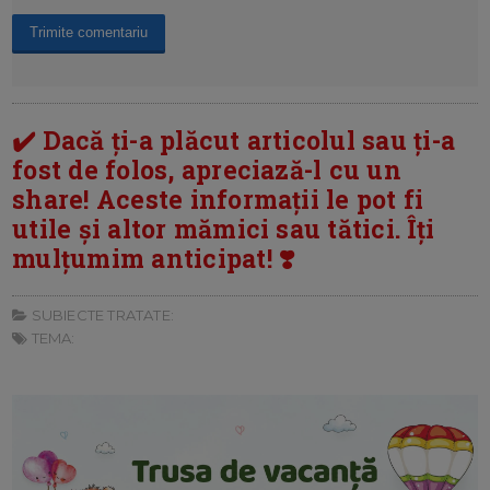
✔️ Dacă ți-a plăcut articolul sau ți-a
fost de folos, apreciază-l cu un
share! Aceste informații le pot fi
utile și altor mămici sau tătici. Îți
mulțumim anticipat! ❣️
SUBIECTE TRATATE:
TEMA: