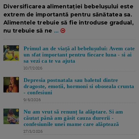
16/7/2026
AUTOR: EDITOR DC.
Diversificarea alimentației bebelușului este
extrem de importantă pentru sănătatea sa.
Alimentele trebuie să fie introduse gradual,
nu trebuie să ne
...
Primul an de viață al bebelușului: Avem cate
un sfat important pentru fiecare luna - si ai
sa vezi ca te va ajuta
10/7/2026
Depresia postnatala sau baletul dintre
dragoste, emotii, hormoni si oboseala crunta
- confesiuni
9/6/2026
Nu am vrut să renunț la alăptare. Si am
căutat până am găsit cauza durerii -
confesiunile unei mame care alăptează
27/3/2026