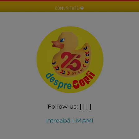
COMUNITATE
Follow us:
|
|
|
|
Intreabă I-MAMI