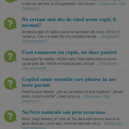
o sarcina pierduta la 16 saptamâni. Sunt însarc... |
Raspunde | Vezi
raspunsuri
Ne certam mai des de când avem copil. E
normal?
De când a aparut copilul, parca ne aprindem din orice. Un ton. O
remarca. Cine s-a trezit din nou noaptea trecuta.... |
Raspunde |
Vezi raspunsuri
Cum ramanem un cuplu, nu doar parinti
Dupa apari?ia copiilor, multe cupluri descopera ceva ce nu se
spune prea des: rela?ia se muta pe plan secund. ... |
Raspunde |
Vezi raspunsuri
Copilul simte emotiile care plutesc in aer
intre parinti
Parin?ii spun deseori: „Noi nu ne certam în fa?a copilului.” „Ne ab?
inem, ca sa fie lini?te.” „Avem grija sa... |
Raspunde | Vezi
raspunsuri
Na?tere naturala sau prin cezariana
Buna, Dragi mamici, a? vrea sa ?tiu daca cele care au nascut la
peste 38 de ani, ce a?i ales: na?terea naturala sau p... |
Raspunde |
Vezi raspunsuri