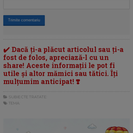
✔️ Dacă ți-a plăcut articolul sau ți-a
fost de folos, apreciază-l cu un
share! Aceste informații le pot fi
utile și altor mămici sau tătici. Îți
mulțumim anticipat! ❣️
SUBIECTE TRATATE:
TEMA: