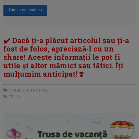
✔️ Dacă ți-a plăcut articolul sau ți-a
fost de folos, apreciază-l cu un
share! Aceste informații le pot fi
utile și altor mămici sau tătici. Îți
mulțumim anticipat! ❣️
SUBIECTE TRATATE:
TEMA: