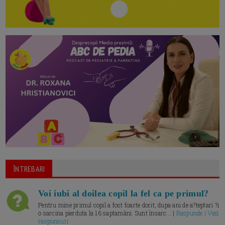
ÎNTREBARI
Voi iubi al doilea copil la fel ca pe primul?
Pentru mine primul copil a fost foarte dorit, dupa ani de a?teptari ?i
o sarcina pierduta la 16 saptamâni. Sunt însarc... |
Raspunde | Vezi
raspunsuri