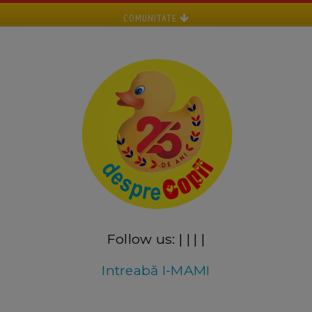
COMUNITATE
Follow us:
|
|
|
|
Intreabă I-MAMI