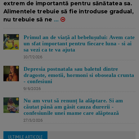
extrem de importantă pentru sănătatea sa.
Alimentele trebuie să fie introduse gradual,
nu trebuie să ne
...
Primul an de viață al bebelușului: Avem cate
un sfat important pentru fiecare luna - si ai
sa vezi ca te va ajuta
10/7/2026
Depresia postnatala sau baletul dintre
dragoste, emotii, hormoni si oboseala crunta
- confesiuni
9/6/2026
Nu am vrut să renunț la alăptare. Si am
căutat până am găsit cauza durerii -
confesiunile unei mame care alăptează
27/3/2026
ULTIMILE ARTICOLE