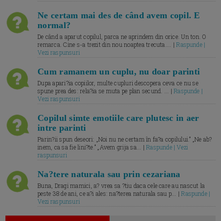
Ne certam mai des de când avem copil. E
normal?
De când a aparut copilul, parca ne aprindem din orice. Un ton. O
remarca. Cine s-a trezit din nou noaptea trecuta.... |
Raspunde |
Vezi raspunsuri
Cum ramanem un cuplu, nu doar parinti
Dupa apari?ia copiilor, multe cupluri descopera ceva ce nu se
spune prea des: rela?ia se muta pe plan secund. ... |
Raspunde |
Vezi raspunsuri
Copilul simte emotiile care plutesc in aer
intre parinti
Parin?ii spun deseori: „Noi nu ne certam în fa?a copilului.” „Ne ab?
inem, ca sa fie lini?te.” „Avem grija sa... |
Raspunde | Vezi
raspunsuri
Na?tere naturala sau prin cezariana
Buna, Dragi mamici, a? vrea sa ?tiu daca cele care au nascut la
peste 38 de ani, ce a?i ales: na?terea naturala sau p... |
Raspunde |
Vezi raspunsuri