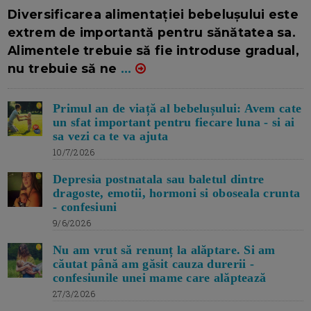
16/7/2026
AUTOR: EDITOR DC.
Diversificarea alimentației bebelușului este
extrem de importantă pentru sănătatea sa.
Alimentele trebuie să fie introduse gradual,
nu trebuie să ne
...
Primul an de viață al bebelușului: Avem cate
un sfat important pentru fiecare luna - si ai
sa vezi ca te va ajuta
10/7/2026
Depresia postnatala sau baletul dintre
dragoste, emotii, hormoni si oboseala crunta
- confesiuni
9/6/2026
Nu am vrut să renunț la alăptare. Si am
căutat până am găsit cauza durerii -
confesiunile unei mame care alăptează
27/3/2026