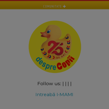
COMUNITATE
Follow us:
|
|
|
|
Intreabă I-MAMI