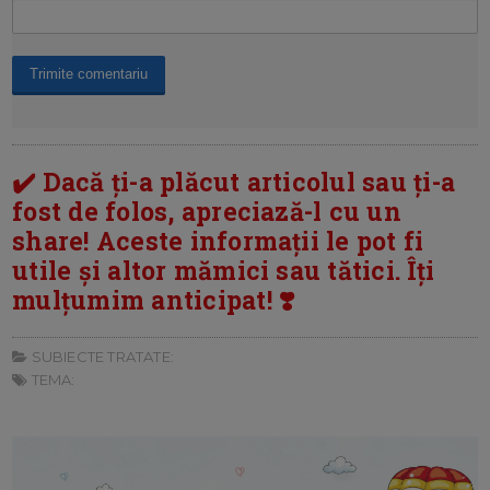
✔️ Dacă ți-a plăcut articolul sau ți-a
fost de folos, apreciază-l cu un
share! Aceste informații le pot fi
utile și altor mămici sau tătici. Îți
mulțumim anticipat! ❣️
SUBIECTE TRATATE:
TEMA: