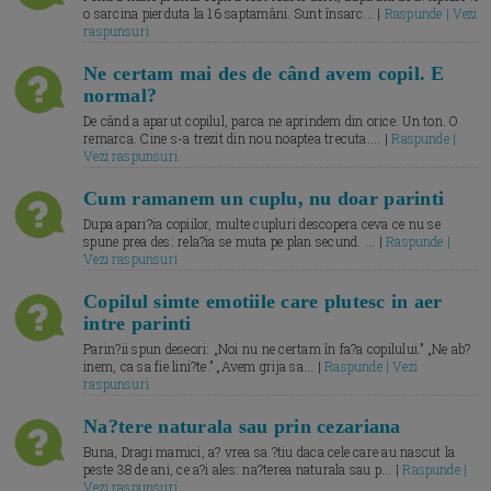
o sarcina pierduta la 16 saptamâni. Sunt însarc... |
Raspunde | Vezi
raspunsuri
Ne certam mai des de când avem copil. E
normal?
De când a aparut copilul, parca ne aprindem din orice. Un ton. O
remarca. Cine s-a trezit din nou noaptea trecuta.... |
Raspunde |
Vezi raspunsuri
Cum ramanem un cuplu, nu doar parinti
Dupa apari?ia copiilor, multe cupluri descopera ceva ce nu se
spune prea des: rela?ia se muta pe plan secund. ... |
Raspunde |
Vezi raspunsuri
Copilul simte emotiile care plutesc in aer
intre parinti
Parin?ii spun deseori: „Noi nu ne certam în fa?a copilului.” „Ne ab?
inem, ca sa fie lini?te.” „Avem grija sa... |
Raspunde | Vezi
raspunsuri
Na?tere naturala sau prin cezariana
Buna, Dragi mamici, a? vrea sa ?tiu daca cele care au nascut la
peste 38 de ani, ce a?i ales: na?terea naturala sau p... |
Raspunde |
Vezi raspunsuri