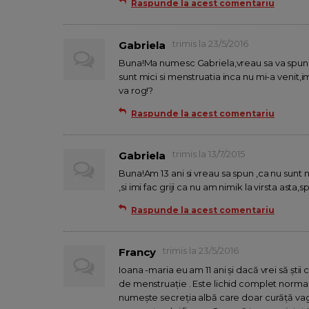
Raspunde la acest comentariu
trimis la 23/5/2016
Gabriela
Buna!Ma numesc Gabriela,vreau sa va spun ,c
sunt mici si menstruatia inca nu mi-a venit,im
va rog!?
Raspunde la acest comentariu
trimis la 13/7/2015
Gabriela
Buna!Am 13 ani si vreau sa spun ,ca nu sunt n
,si imi fac griji ca nu am nimik la virsta ast
Raspunde la acest comentariu
trimis la 23/5/2016
Francy
Ioana -maria eu am 11 ani și dacă vrei să știi
de menstruație . Este lichid complet normal ,
numește secreția albă care doar curăță vagin