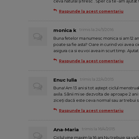
ceva natural și firesc . Sper că te -am ajutat !!!
Raspunde la acest comentariu
trimis la 24/5/2016
monica k
Buna fetelor ma numesc monica si am 12 ani
poate sa fie asta? Oare in curind voi avea ci
asigura ca si eu voi avea in scurt timp. Ajut
Raspunde la acest comentariu
trimis la 22/4/2015
Enuc Iulia
Buna! Am 13 ani si tot aștept ciclul menstrua
axila. Sânii mi se dezvolta de aproape 2 ani 
ziceți dacă este ceva normal sau ar trebui 
Raspunde la acest comentariu
trimis la 16/4/2015
Ana-Maria
Ciclul vine maxim la 16 ani.Nu trebuie sa va fac