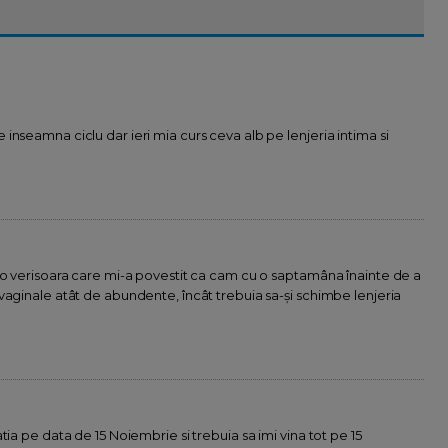
nseamna ciclu dar ieri mia curs ceva alb pe lenjeria intima si
 o verisoara care mi-a povestit ca cam cu o saptamâna înainte de a
vaginale atât de abundente, încât trebuia sa-şi schimbe lenjeria
ia pe data de 15 Noiembrie si trebuia sa imi vina tot pe 15