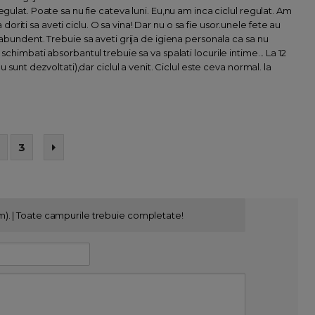
gulat. Poate sa nu fie cateva luni. Eu,nu am inca ciclul regulat. Am
va doriti sa aveti ciclu. O sa vina! Dar nu o sa fie usor.unele fete au
 abundent. Trebuie sa aveti grija de igiena personala ca sa nu
schimbati absorbantul trebuie sa va spalati locurile intime... La 12
u sunt dezvoltati),dar ciclul a venit. Ciclul este ceva normal. la
3
m). | Toate campurile trebuie completate!