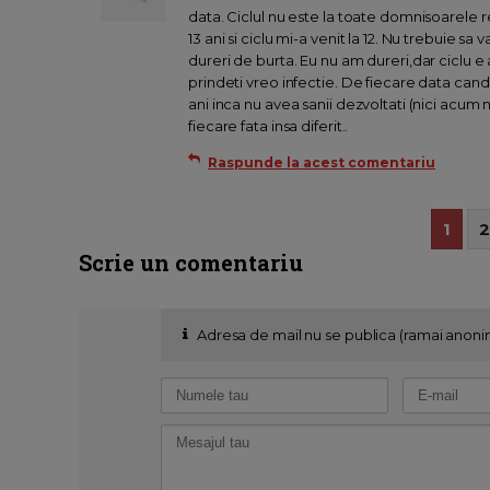
data. Ciclul nu este la toate domnisoarele re
13 ani si ciclu mi-a venit la 12. Nu trebuie sa 
dureri de burta. Eu nu am dureri,dar ciclu e
prindeti vreo infectie. De fiecare data cand 
ani inca nu avea sanii dezvoltati (nici acum n
fiecare fata insa diferit..
Raspunde la acest comentariu
1
2
Scrie un comentariu
Adresa de mail nu se publica (ramai anoni