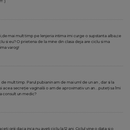
! :)
,de mai mult timp pe lenjeria intima imi curge o supstanta alba,ce
clu si eu? O prietena de la mine din clasa deja are ciclu si ma
atima varog!
l de mult timp. Parul pubianin am de mai uml de un an , dar si la
si acea secreție vaginală o am de aproximativ un an....puteți sa îmi
sa consult un medic?
eti griji daca inca nu aveti ciclu la 12 ani. Ciclul vine o data si o