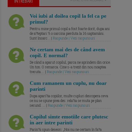
ÎNTREBARI
Voi iubi al doilea copil la fel ca pe
primul?
Pentru mine primul copil a fost foarte dorit, dupa ani
de a?teptari ?i o sarcina pierduta la 16 saptamâni.
Sunt însarc... |
Raspunde | Vezi raspunsuri
Ne certam mai des de când avem
copil. E normal?
De când a aparut copilul, parca ne aprindem din orice.
Un ton. O remarca. Cine s-a trezit din nou noaptea
trecuta.... |
Raspunde | Vezi raspunsuri
Cum ramanem un cuplu, nu doar
parinti
Dupa apari?ia copiilor, multe cupluri descopera ceva
ce nu se spune prea des: rela?ia se muta pe plan
secund. ... |
Raspunde | Vezi raspunsuri
Copilul simte emotiile care plutesc
in aer intre parinti
Parin?ii spun deseori: „Noi nu ne certam în fa?a