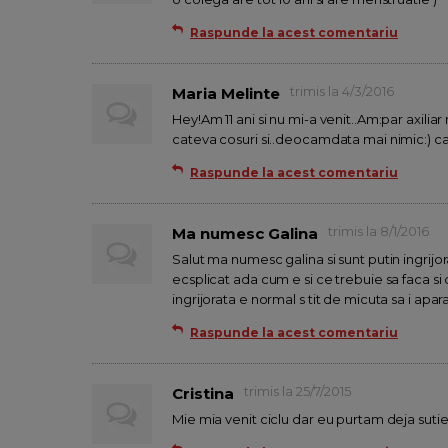
Raspunde la acest comentariu
trimis la 4/3/2016
Maria Melinte
Hey!Am 11 ani si nu mi-a venit..Am:par axilia
cateva cosuri si..deocamdata mai nimic:) c
Raspunde la acest comentariu
trimis la 8/1/2016
Ma numesc Galina
Salut ma numesc galina si sunt putin ingrijora
ecsplicat ada cum e si ce trebuie sa faca si
ingrijorata e normal s tit de micuta sa i apara
Raspunde la acest comentariu
trimis la 25/7/2015
Cristina
Mie mia venit ciclu dar eu purtam deja sutien