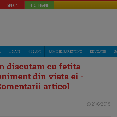
SPECIAL
FITOTERAPIE
L
1-3 ANI
4-12 ANI
FAMILIE, PARENTING
EDUCATIE
S
 discutam cu fetita
niment din viata ei -
Comentarii articol
21/6/2018