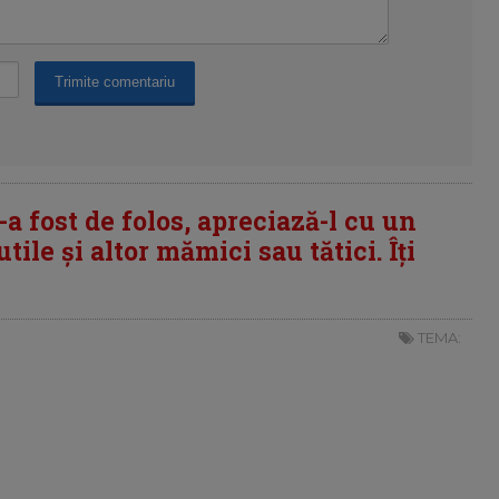
i-a fost de folos, apreciază-l cu un
tile și altor mămici sau tătici. Îți
TEMA: