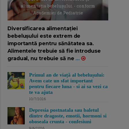
alimentația bebelușului - conform
Academiei de Pediatrie
16/7/2026
AUTOR: EDITOR DC.
Diversificarea alimentației
bebelușului este extrem de
importantă pentru sănătatea sa.
Alimentele trebuie să fie introduse
gradual, nu trebuie să ne
...
Primul an de viață al bebelușului:
Avem cate un sfat important
pentru fiecare luna - si ai sa vezi ca
te va ajuta
10/7/2026
Depresia postnatala sau baletul
dintre dragoste, emotii, hormoni si
oboseala crunta - confesiuni
9/6/2026