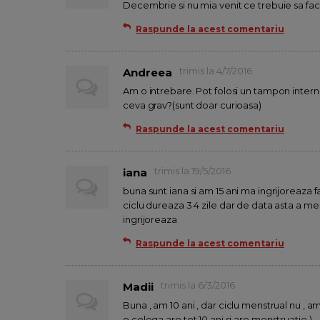
Decembrie si nu mia venit ce trebuie sa fa
Raspunde la acest comentariu
trimis la 4/7/2016
Andreea
Am o intrebare. Pot folosi un tampon inter
ceva grav?(sunt doar curioasa)
Raspunde la acest comentariu
trimis la 19/5/2016
iana
buna sunt iana si am 15 ani ma ingrijoreaza f
ciclu dureaza 3 4 zile dar de data asta a me
ingrijoreaza
Raspunde la acest comentariu
trimis la 6/3/2016
Madii
Buna , am 10 ani , dar ciclu menstrual nu , am
o colega are tot 10 ani si are menstruatie )