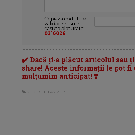
Copiaza codul de
validare rosu in
casuta alaturata:
0216026
✔️ Dacă ți-a plăcut articolul sau ț
share! Aceste informații le pot fi u
mulțumim anticipat! ❣️
SUBIECTE TRATATE: