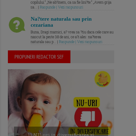
copilului.” „Ne ab?inem, ca sa fie lini?te.” „Avem grija
sa... |
Raspunde | Vezi raspunsuri
Na?tere naturala sau prin
cezariana
Buna, Dragi mamici, a? vrea sa ?tiu daca cele care au
nascut la peste 38 de ani, ce a?i ales: na?terea
naturala sau p... |
Raspunde | Vezi raspunsuri
PROPUNERI REDACTOR SEF
11 NU-uri in diversificarea și