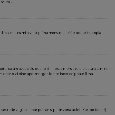
c acum ?
n daca inca nu mi a venit prima menstruatie?Se poate intampla
aptul ca am avut ciclu doar o zi in rest a mers cite o picatura la mine
rs doar o zii bine apoi mergea foarte incet ce poate fi ma
 secretie vaginala , par pubian si par in zona axilei !! Ce pot face ?(