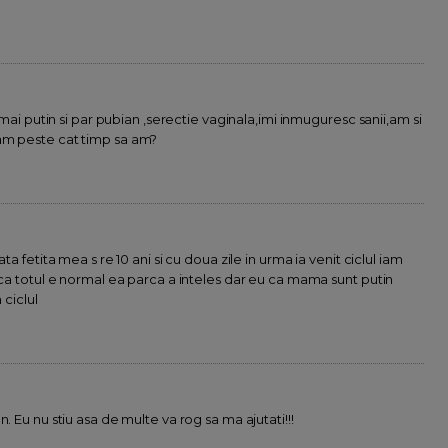
r mai putin si par pubian ,serectie vaginala,imi inmuguresc sanii,am si
am peste cat timp sa am?
ta fetita mea s re 10 ani si cu doua zile in urma ia venit ciclul iam
 ca totul e normal ea parca a inteles dar eu ca mama sunt putin
 ciclul
. Eu nu stiu asa de multe va rog sa ma ajutati!!!