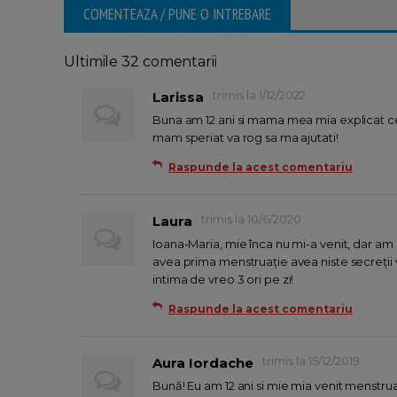
COMENTEAZA / PUNE O INTREBARE
Ultimile 32 comentarii
trimis la 1/12/2022
Larissa
Buna am 12 ani si mama mea mia explicat ce i
mam speriat va rog sa ma ajutati!
Raspunde la acest comentariu
trimis la 10/6/2020
Laura
Ioana-Maria, mie înca nu mi-a venit, dar am
avea prima menstruaţie avea niste secreţii 
intima de vreo 3 ori pe zi!
Raspunde la acest comentariu
trimis la 15/12/2019
Aura Iordache
Bună! Eu am 12 ani si mie mia venit menstruat