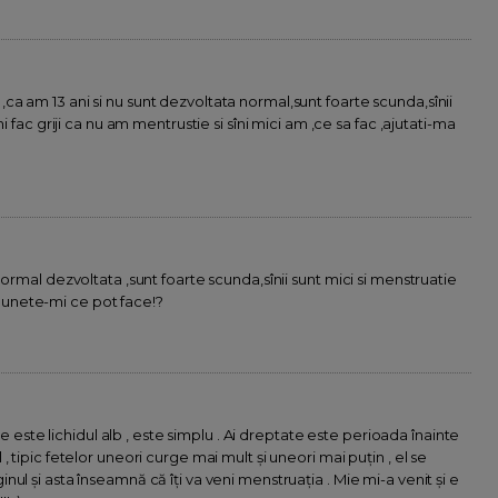
a am 13 ani si nu sunt dezvoltata normal,sunt foarte scunda,sînii
i fac griji ca nu am mentrustie si sîni mici am ,ce sa fac ,ajutati-ma
ormal dezvoltata ,sunt foarte scunda,sînii sunt mici si menstruatie
a,spunete-mi ce pot face!?
 ce este lichidul alb , este simplu . Ai dreptate este perioada înainte
 tipic fetelor uneori curge mai mult și uneori mai puțin , el se
ul și asta înseamnă că îți va veni menstruația . Mie mi-a venit și e