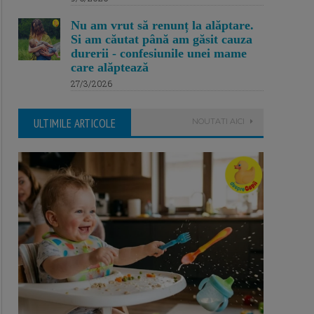
Nu am vrut să renunț la alăptare.
Si am căutat până am găsit cauza
durerii - confesiunile unei mame
care alăptează
27/3/2026
ULTIMILE ARTICOLE
NOUTATI AICI