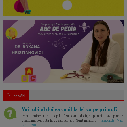
ÎNTREBARI
Voi iubi al doilea copil la fel ca pe primul?
Pentru mine primul copil a fost foarte dorit, dupa ani de a?teptari ?i
o sarcina pierduta la 16 saptamâni. Sunt însarc... |
Raspunde | Vezi
raspunsuri