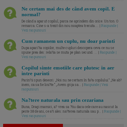
Ne certam mai des de când avem copil. E
normal?
De când a aparut copilul, parca ne aprindem din orice. Un ton. O
remarca. Cine s-a trezit din nou noaptea trecuta.... |
Raspunde |
Vezi raspunsuri
Cum ramanem un cuplu, nu doar parinti
Dupa apari?ia copiilor, multe cupluri descopera ceva ce nu se
spune prea des: rela?ia se muta pe plan secund. ... |
Raspunde |
Vezi raspunsuri
Copilul simte emotiile care plutesc in aer
intre parinti
Parin?ii spun deseori: „Noi nu ne certam în fa?a copilului.” „Ne ab?
inem, ca sa fie lini?te.” „Avem grija sa... |
Raspunde | Vezi
raspunsuri
Na?tere naturala sau prin cezariana
Buna, Dragi mamici, a? vrea sa ?tiu daca cele care au nascut la
peste 38 de ani, ce a?i ales: na?terea naturala sau p... |
Raspunde |
Vezi raspunsuri