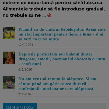
extrem de importantă pentru sănătatea sa.
Alimentele trebuie să fie introduse gradual,
nu trebuie să ne
...
Primul an de viață al bebelușului: Avem cate
un sfat important pentru fiecare luna - si ai
sa vezi ca te va ajuta
10/7/2026
Depresia postnatala sau baletul dintre
dragoste, emotii, hormoni si oboseala crunta
- confesiuni
9/6/2026
Nu am vrut să renunț la alăptare. Si am
căutat până am găsit cauza durerii -
confesiunile unei mame care alăptează
27/3/2026
ULTIMILE ARTICOLE