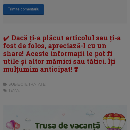
✔️ Dacă ți-a plăcut articolul sau ți-a
fost de folos, apreciază-l cu un
share! Aceste informații le pot fi
utile și altor mămici sau tătici. Îți
mulțumim anticipat! ❣️
SUBIECTE TRATATE:
TEMA: