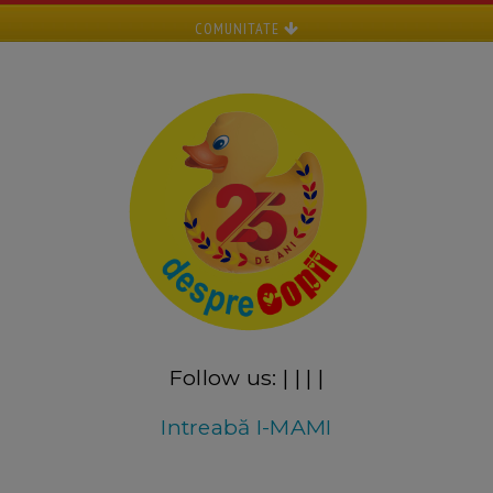
COMUNITATE
Follow us:
|
|
|
|
Intreabă I-MAMI