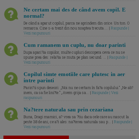
Ne certam mai des de când avem copil. E
normal?
De când a aparut copilul, parca ne aprindem din orice. Un ton. O
remarca. Cine s-a trezit din nou noaptea trecuta.... |
Raspunde |
Vezi raspunsuri
Cum ramanem un cuplu, nu doar parinti
Dupa apari?ia copiilor, multe cupluri descopera ceva ce nu se
spune prea des: rela?ia se muta pe plan secund. ... |
Raspunde |
Vezi raspunsuri
Copilul simte emotiile care plutesc in aer
intre parinti
Parin?ii spun deseori: „Noi nu ne certam în fa?a copilului.” „Ne ab?
inem, ca sa fie lini?te.” „Avem grija sa... |
Raspunde | Vezi
raspunsuri
Na?tere naturala sau prin cezariana
Buna, Dragi mamici, a? vrea sa ?tiu daca cele care au nascut la
peste 38 de ani, ce a?i ales: na?terea naturala sau p... |
Raspunde |
Vezi raspunsuri