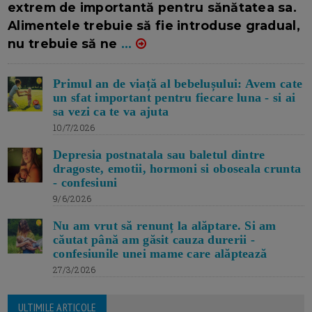
extrem de importantă pentru sănătatea sa.
Alimentele trebuie să fie introduse gradual,
nu trebuie să ne
...
Primul an de viață al bebelușului: Avem cate
un sfat important pentru fiecare luna - si ai
sa vezi ca te va ajuta
10/7/2026
Depresia postnatala sau baletul dintre
dragoste, emotii, hormoni si oboseala crunta
- confesiuni
9/6/2026
Nu am vrut să renunț la alăptare. Si am
căutat până am găsit cauza durerii -
confesiunile unei mame care alăptează
27/3/2026
ULTIMILE ARTICOLE