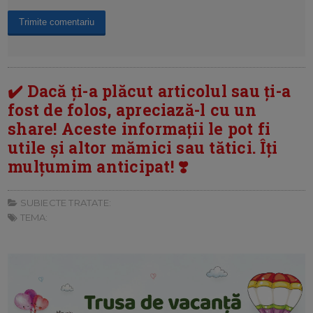
✔️ Dacă ți-a plăcut articolul sau ți-a
fost de folos, apreciază-l cu un
share! Aceste informații le pot fi
utile și altor mămici sau tătici. Îți
mulțumim anticipat! ❣️
SUBIECTE TRATATE:
TEMA: