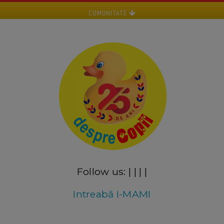
COMUNITATE
Follow us:
|
|
|
|
Intreabă I-MAMI