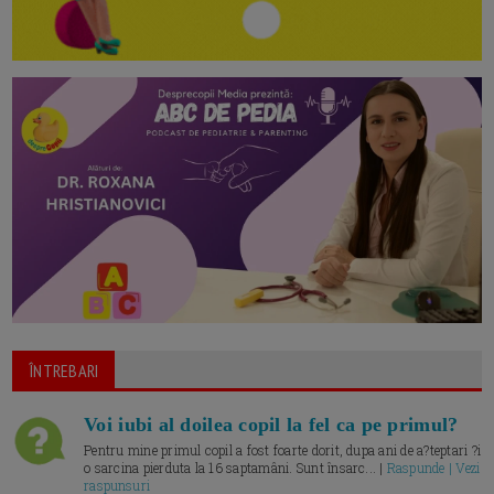
ÎNTREBARI
Voi iubi al doilea copil la fel ca pe primul?
Pentru mine primul copil a fost foarte dorit, dupa ani de a?teptari ?i
o sarcina pierduta la 16 saptamâni. Sunt însarc... |
Raspunde | Vezi
raspunsuri